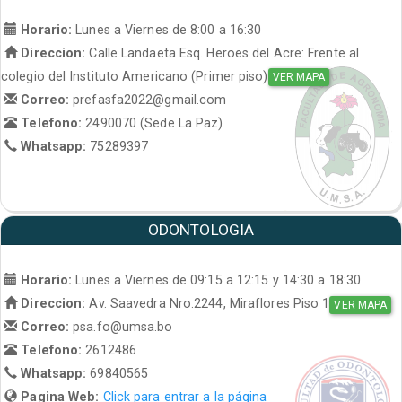
Horario:
Lunes a Viernes de 8:00 a 16:30
Direccion:
Calle Landaeta Esq. Heroes del Acre: Frente al
colegio del Instituto Americano (Primer piso)
VER MAPA
Correo:
prefasfa2022@gmail.com
Telefono:
2490070 (Sede La Paz)
Whatsapp:
75289397
ODONTOLOGIA
Horario:
Lunes a Viernes de 09:15 a 12:15 y 14:30 a 18:30
Direccion:
Av. Saavedra Nro.2244, Miraflores Piso 1
VER MAPA
Correo:
psa.fo@umsa.bo
Telefono:
2612486
Whatsapp:
69840565
Pagina Web:
Click para entrar a la página