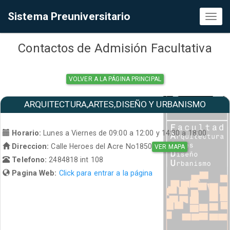
Sistema Preuniversitario
Toggl
naviga
Contactos de Admisión Facultativa
VOLVER A LA PÁGINA PRINCIPAL
ARQUITECTURA,ARTES,DISEÑO Y URBANISMO
Horario:
Lunes a Viernes de 09:00 a 12:00 y 14:30 a 18:00
Direccion:
Calle Heroes del Acre No1850
VER MAPA
Telefono:
2484818 int 108
Pagina Web:
Click para entrar a la página