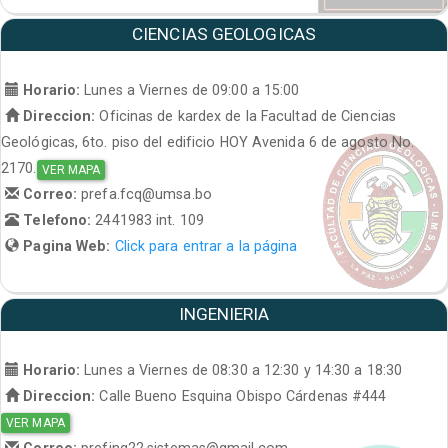
CIENCIAS GEOLOGICAS
Horario:
Lunes a Viernes de 09:00 a 15:00
Direccion:
Oficinas de kardex de la Facultad de Ciencias
Geológicas, 6to. piso del edificio HOY Avenida 6 de agosto No.
2170.
VER MAPA
Correo:
prefa.fcq@umsa.bo
Telefono:
2441983 int. 109
Pagina Web:
Click para entrar a la página
INGENIERIA
Horario:
Lunes a Viernes de 08:30 a 12:30 y 14:30 a 18:30
Direccion:
Calle Bueno Esquina Obispo Cárdenas #444
VER MAPA
Correo:
prefing22.sistemas@gmail.com