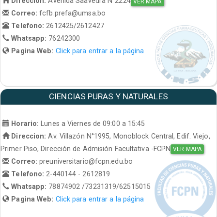
Direccion:
Avenida Saavedra N°2224
VER MAPA
Correo:
fcfb.prefa@umsa.bo
Telefono:
2612425/2612427
Whatsapp:
76242300
Pagina Web:
Click para entrar a la página
CIENCIAS PURAS Y NATURALES
Horario:
Lunes a Viernes de 09:00 a 15:45
Direccion:
Av. Villazón N°1995, Monoblock Central, Edif. Viejo,
Primer Piso, Dirección de Admisión Facultativa -FCPN
VER MAPA
Correo:
preuniversitario@fcpn.edu.bo
Telefono:
2-440144 - 2612819
Whatsapp:
78874902 /73231319/62515015
Pagina Web:
Click para entrar a la página