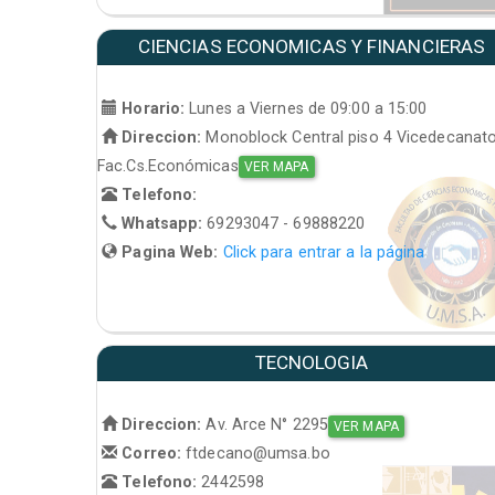
CIENCIAS ECONOMICAS Y FINANCIERAS
Horario:
Lunes a Viernes de 09:00 a 15:00
Direccion:
Monoblock Central piso 4 Vicedecanat
Fac.Cs.Económicas
VER MAPA
Telefono:
Whatsapp:
69293047 - 69888220
Pagina Web:
Click para entrar a la página
TECNOLOGIA
Direccion:
Av. Arce N° 2295
VER MAPA
Correo:
ftdecano@umsa.bo
Telefono:
2442598