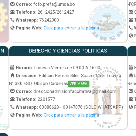
Correo:
fcfb.prefa@umsa.bo
-FC
Telefono:
2612425/2612427
C
Whatsapp:
76242300
T
Pagina Web:
Click para entrar a la página
W
P
ON
DERECHO Y CIENCIAS POLITICAS
Horario:
Lunes a Viernes de 09:00 A 16:00
H
Direccion:
Edificio Hernán Siles Suazo, Calle Loayza
D
N° 380 ESQ. Obispo Cardenas
René
VER MAPA
Correo:
direccionadmisionfacultativa@gmail.com
C
Telefono:
2201577
T
Whatsapp:
63088620 - 60147076 (SOLO WHATSAPP)
P
Pagina Web:
Click para entrar a la página