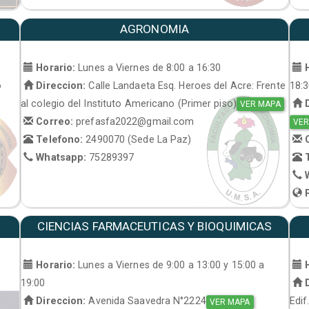
AGRONOMIA
Horario:
Lunes a Viernes de 8:00 a 16:30
H
o
Direccion:
Calle Landaeta Esq. Heroes del Acre: Frente
18:
al colegio del Instituto Americano (Primer piso)
D
VER MAPA
Correo:
prefasfa2022@gmail.com
VER
Telefono:
2490070 (Sede La Paz)
C
Whatsapp:
75289397
T
W
P
CIENCIAS FARMACEUTICAS Y BIOQUIMICAS
Horario:
Lunes a Viernes de 9:00 a 13:00 y 15:00 a
H
19:00
D
Direccion:
Avenida Saavedra N°2224
Edif
VER MAPA