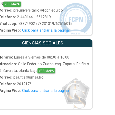
PN
VER MAPA
orreo:
preuniversitario@fcpn.edu.bo
elefono:
2-440144 - 2612819
hatsapp:
78874902 /73231319/62515015
agina Web:
Click para entrar a la página
CIENCIAS SOCIALES
orario:
Lunes a Viernes de 08:30 a 16:00
ireccion:
Calle Federico Zuazo esq. Zapata, Edificio
 Zavaleta, planta baja
VER MAPA
orreo:
psa.fcs@umsa.bo
elefono:
2612176
agina Web:
Click para entrar a la página