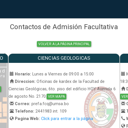
Contactos de Admisión Facultativa
VOLVER A LA PÁGINA PRINCIPAL
MO
CIENCIAS GEOLOGICAS
a
Horario:
Lunes a Viernes de 09:00 a 15:00
H
Direccion:
Oficinas de kardex de la Facultad de
18:
Ciencias Geológicas, 6to. piso del edificio HOY Avenida 6
D
de agosto No. 2170.
VER MAPA
VER
Correo:
prefa.fcq@umsa.bo
C
Telefono:
2441983 int. 109
T
Pagina Web:
Click para entrar a la página
W
P