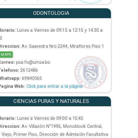
ODONTOLOGIA
orario:
Lunes a Viernes de 09:15 a 12:15 y 14:30 a
30
ireccion:
Av. Saavedra Nro.2244, Miraflores Piso 1
 MAPA
orreo:
psa.fo@umsa.bo
elefono:
2612486
hatsapp:
69840565
agina Web:
Click para entrar a la página
CIENCIAS PURAS Y NATURALES
orario:
Lunes a Viernes de 09:00 a 15:45
ireccion:
Av. Villazón N°1995, Monoblock Central,
. Viejo, Primer Piso, Dirección de Admisión Facultativa