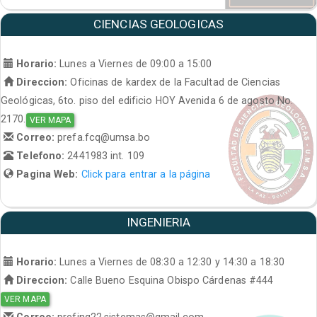
CIENCIAS GEOLOGICAS
Horario:
Lunes a Viernes de 09:00 a 15:00
Direccion:
Oficinas de kardex de la Facultad de Ciencias
Geológicas, 6to. piso del edificio HOY Avenida 6 de agosto No.
2170.
VER MAPA
Correo:
prefa.fcq@umsa.bo
Telefono:
2441983 int. 109
Pagina Web:
Click para entrar a la página
INGENIERIA
Horario:
Lunes a Viernes de 08:30 a 12:30 y 14:30 a 18:30
Direccion:
Calle Bueno Esquina Obispo Cárdenas #444
VER MAPA
Correo:
prefing22.sistemas@gmail.com