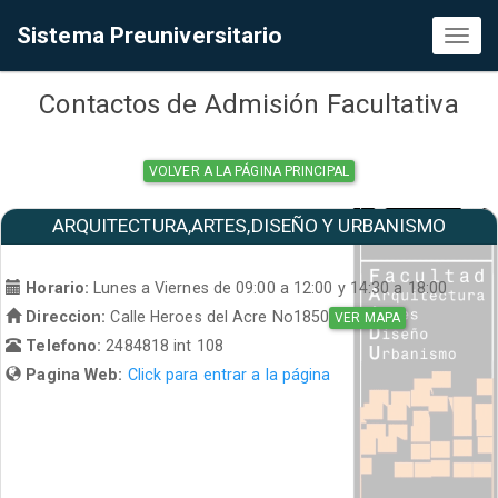
Sistema Preuniversitario
Toggl
naviga
Contactos de Admisión Facultativa
VOLVER A LA PÁGINA PRINCIPAL
ARQUITECTURA,ARTES,DISEÑO Y URBANISMO
Horario:
Lunes a Viernes de 09:00 a 12:00 y 14:30 a 18:00
Direccion:
Calle Heroes del Acre No1850
VER MAPA
Telefono:
2484818 int 108
Pagina Web:
Click para entrar a la página