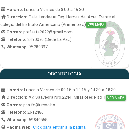
Horario:
Lunes a Viernes de 8:00 a 16:30
Direccion:
Calle Landaeta Esq. Heroes del Acre: Frente al
colegio del Instituto Americano (Primer piso)
VER MAPA
Correo:
prefasfa2022@gmail.com
Telefono:
2490070 (Sede La Paz)
Whatsapp:
75289397
ODONTOLOGIA
Horario:
Lunes a Viernes de 09:15 a 12:15 y 14:30 a 18:30
Direccion:
Av. Saavedra Nro.2244, Miraflores Piso 1
VER MAPA
Correo:
psa.fo@umsa.bo
Telefono:
2612486
Whatsapp:
69840565
Pagina Web:
Click para entrar a la página