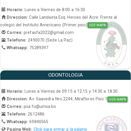
Horario:
Lunes a Viernes de 8:00 a 16:30
Direccion:
Calle Landaeta Esq. Heroes del Acre: Frente al
colegio del Instituto Americano (Primer piso)
VER MAPA
Correo:
prefasfa2022@gmail.com
Telefono:
2490070 (Sede La Paz)
Whatsapp:
75289397
ODONTOLOGIA
Horario:
Lunes a Viernes de 09:15 a 12:15 y 14:30 a 18:30
Direccion:
Av. Saavedra Nro.2244, Miraflores Piso 1
VER MAPA
Correo:
psa.fo@umsa.bo
Telefono:
2612486
Whatsapp:
69840565
Pagina Web:
Click para entrar a la página