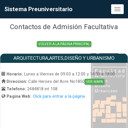
Sistema Preuniversitario
Toggl
naviga
Contactos de Admisión Facultativa
VOLVER A LA PÁGINA PRINCIPAL
ARQUITECTURA,ARTES,DISEÑO Y URBANISMO
Horario:
Lunes a Viernes de 09:00 a 12:00 y 14:30 a 18:00
Direccion:
Calle Heroes del Acre No1850
VER MAPA
Telefono:
2484818 int 108
Pagina Web:
Click para entrar a la página