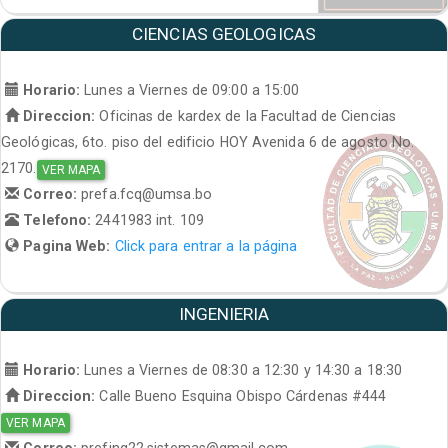
CIENCIAS GEOLOGICAS
Horario:
Lunes a Viernes de 09:00 a 15:00
Direccion:
Oficinas de kardex de la Facultad de Ciencias
Geológicas, 6to. piso del edificio HOY Avenida 6 de agosto No.
2170.
VER MAPA
Correo:
prefa.fcq@umsa.bo
Telefono:
2441983 int. 109
Pagina Web:
Click para entrar a la página
INGENIERIA
Horario:
Lunes a Viernes de 08:30 a 12:30 y 14:30 a 18:30
Direccion:
Calle Bueno Esquina Obispo Cárdenas #444
VER MAPA
Correo:
prefing22.sistemas@gmail.com