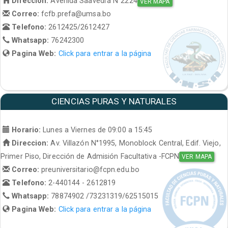
Direccion:
Avenida Saavedra N°2224
VER MAPA
Correo:
fcfb.prefa@umsa.bo
Telefono:
2612425/2612427
Whatsapp:
76242300
Pagina Web:
Click para entrar a la página
CIENCIAS PURAS Y NATURALES
Horario:
Lunes a Viernes de 09:00 a 15:45
Direccion:
Av. Villazón N°1995, Monoblock Central, Edif. Viejo,
Primer Piso, Dirección de Admisión Facultativa -FCPN
VER MAPA
Correo:
preuniversitario@fcpn.edu.bo
Telefono:
2-440144 - 2612819
Whatsapp:
78874902 /73231319/62515015
Pagina Web:
Click para entrar a la página