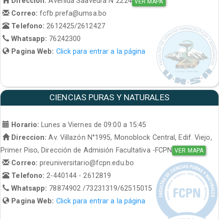
Direccion:
Avenida Saavedra N°2224
VER MAPA
Correo:
fcfb.prefa@umsa.bo
Telefono:
2612425/2612427
Whatsapp:
76242300
Pagina Web:
Click para entrar a la página
CIENCIAS PURAS Y NATURALES
Horario:
Lunes a Viernes de 09:00 a 15:45
Direccion:
Av. Villazón N°1995, Monoblock Central, Edif. Viejo,
Primer Piso, Dirección de Admisión Facultativa -FCPN
VER MAPA
Correo:
preuniversitario@fcpn.edu.bo
Telefono:
2-440144 - 2612819
Whatsapp:
78874902 /73231319/62515015
Pagina Web:
Click para entrar a la página