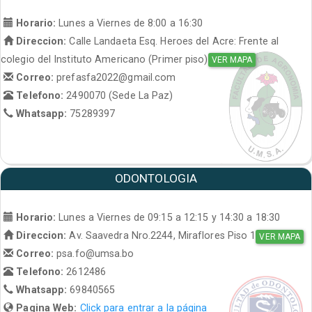
Horario:
Lunes a Viernes de 8:00 a 16:30
Direccion:
Calle Landaeta Esq. Heroes del Acre: Frente al
colegio del Instituto Americano (Primer piso)
VER MAPA
Correo:
prefasfa2022@gmail.com
Telefono:
2490070 (Sede La Paz)
Whatsapp:
75289397
ODONTOLOGIA
Horario:
Lunes a Viernes de 09:15 a 12:15 y 14:30 a 18:30
Direccion:
Av. Saavedra Nro.2244, Miraflores Piso 1
VER MAPA
Correo:
psa.fo@umsa.bo
Telefono:
2612486
Whatsapp:
69840565
Pagina Web:
Click para entrar a la página