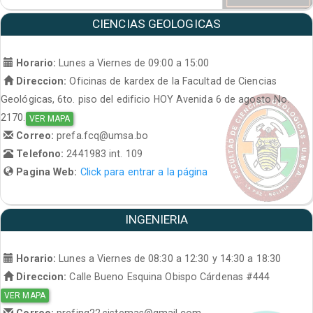
CIENCIAS GEOLOGICAS
Horario:
Lunes a Viernes de 09:00 a 15:00
Direccion:
Oficinas de kardex de la Facultad de Ciencias
Geológicas, 6to. piso del edificio HOY Avenida 6 de agosto No.
2170.
VER MAPA
Correo:
prefa.fcq@umsa.bo
Telefono:
2441983 int. 109
Pagina Web:
Click para entrar a la página
INGENIERIA
Horario:
Lunes a Viernes de 08:30 a 12:30 y 14:30 a 18:30
Direccion:
Calle Bueno Esquina Obispo Cárdenas #444
VER MAPA
Correo:
prefing22.sistemas@gmail.com