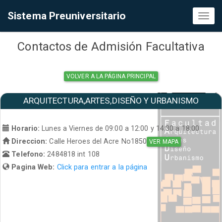
Sistema Preuniversitario
Toggl
naviga
Contactos de Admisión Facultativa
VOLVER A LA PÁGINA PRINCIPAL
ARQUITECTURA,ARTES,DISEÑO Y URBANISMO
Horario:
Lunes a Viernes de 09:00 a 12:00 y 14:30 a 18:00
Direccion:
Calle Heroes del Acre No1850
VER MAPA
Telefono:
2484818 int 108
Pagina Web:
Click para entrar a la página