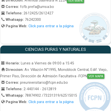
Direccion:
Avenida Saavedra N°2224
VER MAPA
Correo:
fcfb.prefa@umsa.bo
Telefono:
2612425/2612427
Whatsapp:
76242300
Pagina Web:
Click para entrar a la página
CIENCIAS PURAS Y NATURALES
Horario:
Lunes a Viernes de 09:00 a 15:45
Direccion:
Av. Villazón N°1995, Monoblock Central, Edif. Viejo,
Primer Piso, Dirección de Admisión Facultativa -FCPN
VER MAPA
Correo:
preuniversitario@fcpn.edu.bo
Telefono:
2-440144 - 2612819
Whatsapp:
78874902 /73231319/62515015
Pagina Web:
Click para entrar a la página