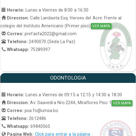
Horario:
Lunes a Viernes de 8:00 a 16:30
Direccion:
Calle Landaeta Esq. Heroes del Acre: Frente al
colegio del Instituto Americano (Primer piso)
VER MAPA
Correo:
prefasfa2022@gmail.com
Telefono:
2490070 (Sede La Paz)
Whatsapp:
75289397
ODONTOLOGIA
Horario:
Lunes a Viernes de 09:15 a 12:15 y 14:30 a 18:30
Direccion:
Av. Saavedra Nro.2244, Miraflores Piso 1
VER MAPA
Correo:
psa.fo@umsa.bo
Telefono:
2612486
Whatsapp:
69840565
Pagina Web:
Click para entrar a la página