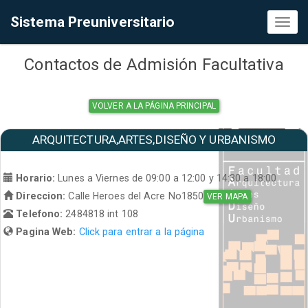
Sistema Preuniversitario
Toggl
naviga
Contactos de Admisión Facultativa
VOLVER A LA PÁGINA PRINCIPAL
ARQUITECTURA,ARTES,DISEÑO Y URBANISMO
Horario:
Lunes a Viernes de 09:00 a 12:00 y 14:30 a 18:00
Direccion:
Calle Heroes del Acre No1850
VER MAPA
Telefono:
2484818 int 108
Pagina Web:
Click para entrar a la página