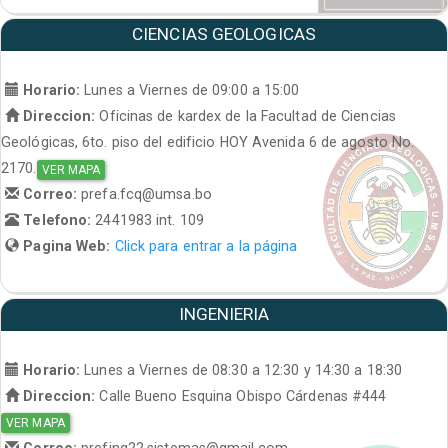
CIENCIAS GEOLOGICAS
Horario:
Lunes a Viernes de 09:00 a 15:00
Direccion:
Oficinas de kardex de la Facultad de Ciencias
Geológicas, 6to. piso del edificio HOY Avenida 6 de agosto No.
2170.
VER MAPA
Correo:
prefa.fcq@umsa.bo
Telefono:
2441983 int. 109
Pagina Web:
Click para entrar a la página
INGENIERIA
Horario:
Lunes a Viernes de 08:30 a 12:30 y 14:30 a 18:30
Direccion:
Calle Bueno Esquina Obispo Cárdenas #444
VER MAPA
Correo:
prefing22.sistemas@gmail.com