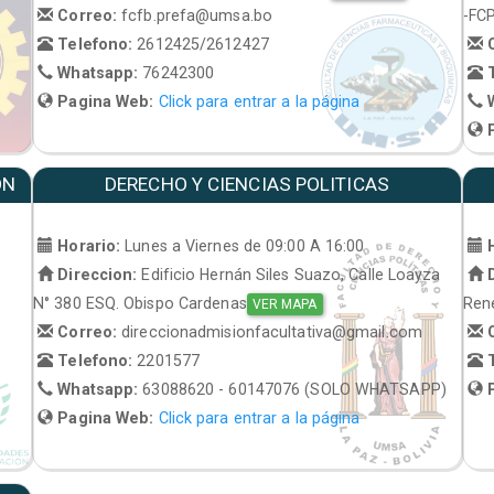
Correo:
fcfb.prefa@umsa.bo
-FC
Telefono:
2612425/2612427
C
Whatsapp:
76242300
T
Pagina Web:
Click para entrar a la página
W
P
ON
DERECHO Y CIENCIAS POLITICAS
Horario:
Lunes a Viernes de 09:00 A 16:00
H
Direccion:
Edificio Hernán Siles Suazo, Calle Loayza
D
N° 380 ESQ. Obispo Cardenas
René
VER MAPA
Correo:
direccionadmisionfacultativa@gmail.com
C
Telefono:
2201577
T
Whatsapp:
63088620 - 60147076 (SOLO WHATSAPP)
P
Pagina Web:
Click para entrar a la página