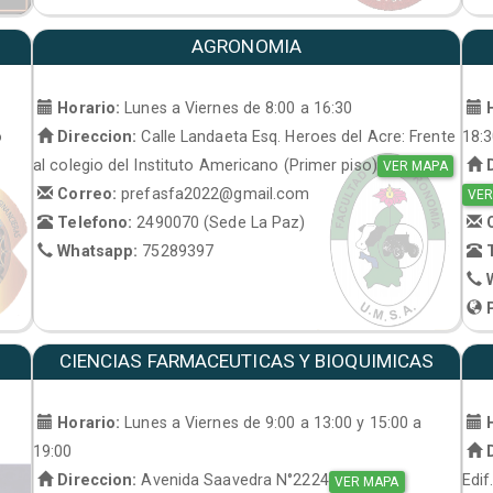
AGRONOMIA
Horario:
Lunes a Viernes de 8:00 a 16:30
H
o
Direccion:
Calle Landaeta Esq. Heroes del Acre: Frente
18:
al colegio del Instituto Americano (Primer piso)
D
VER MAPA
Correo:
prefasfa2022@gmail.com
VER
Telefono:
2490070 (Sede La Paz)
C
Whatsapp:
75289397
T
W
P
CIENCIAS FARMACEUTICAS Y BIOQUIMICAS
Horario:
Lunes a Viernes de 9:00 a 13:00 y 15:00 a
H
19:00
D
Direccion:
Avenida Saavedra N°2224
Edif
VER MAPA