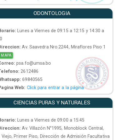
ODONTOLOGIA
orario:
Lunes a Viernes de 09:15 a 12:15 y 14:30 a
30
ireccion:
Av. Saavedra Nro.2244, Miraflores Piso 1
 MAPA
orreo:
psa.fo@umsa.bo
elefono:
2612486
hatsapp:
69840565
agina Web:
Click para entrar a la página
CIENCIAS PURAS Y NATURALES
orario:
Lunes a Viernes de 09:00 a 15:45
ireccion:
Av. Villazón N°1995, Monoblock Central,
. Viejo, Primer Piso, Dirección de Admisión Facultativa