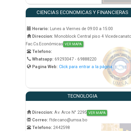
CIENCIAS ECONOMICAS Y FINANCIERAS
Horario:
Lunes a Viernes de 09:00 a 15:00
Direccion:
Monoblock Central piso 4 Vicedecanat
Fac.Cs.Económicas
VER MAPA
Telefono:
Whatsapp:
69293047 - 69888220
Pagina Web:
Click para entrar a la página
TECNOLOGIA
Direccion:
Av. Arce N° 2295
VER MAPA
Correo:
ftdecano@umsa.bo
Telefono:
2442598