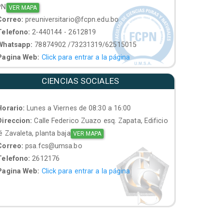
PN
VER MAPA
orreo:
preuniversitario@fcpn.edu.bo
elefono:
2-440144 - 2612819
hatsapp:
78874902 /73231319/62515015
agina Web:
Click para entrar a la página
CIENCIAS SOCIALES
orario:
Lunes a Viernes de 08:30 a 16:00
ireccion:
Calle Federico Zuazo esq. Zapata, Edificio
 Zavaleta, planta baja
VER MAPA
orreo:
psa.fcs@umsa.bo
elefono:
2612176
agina Web:
Click para entrar a la página