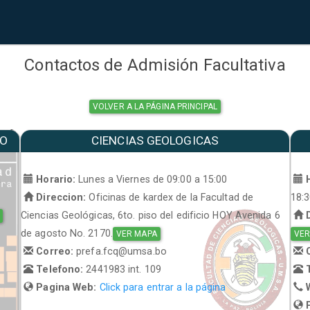
Contactos de Admisión Facultativa
VOLVER A LA PÁGINA PRINCIPAL
MO
CIENCIAS GEOLOGICAS
a
Horario:
Lunes a Viernes de 09:00 a 15:00
H
Direccion:
Oficinas de kardex de la Facultad de
18:
Ciencias Geológicas, 6to. piso del edificio HOY Avenida 6
D
de agosto No. 2170.
VER MAPA
VER
Correo:
prefa.fcq@umsa.bo
C
Telefono:
2441983 int. 109
T
Pagina Web:
Click para entrar a la página
W
P