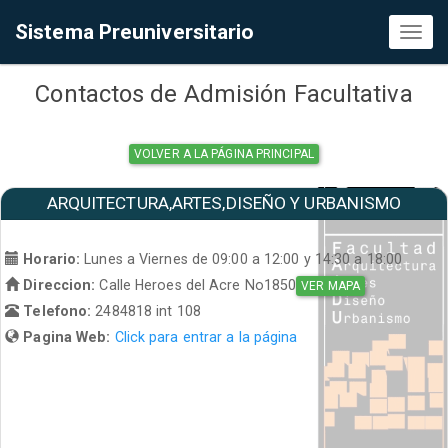
Sistema Preuniversitario
Toggl
naviga
Contactos de Admisión Facultativa
VOLVER A LA PÁGINA PRINCIPAL
ARQUITECTURA,ARTES,DISEÑO Y URBANISMO
Horario:
Lunes a Viernes de 09:00 a 12:00 y 14:30 a 18:00
Direccion:
Calle Heroes del Acre No1850
VER MAPA
Telefono:
2484818 int 108
Pagina Web:
Click para entrar a la página