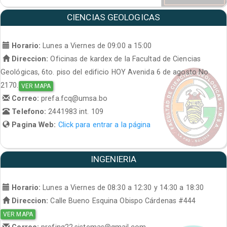
CIENCIAS GEOLOGICAS
Horario:
Lunes a Viernes de 09:00 a 15:00
Direccion:
Oficinas de kardex de la Facultad de Ciencias
Geológicas, 6to. piso del edificio HOY Avenida 6 de agosto No.
2170.
VER MAPA
Correo:
prefa.fcq@umsa.bo
Telefono:
2441983 int. 109
Pagina Web:
Click para entrar a la página
INGENIERIA
Horario:
Lunes a Viernes de 08:30 a 12:30 y 14:30 a 18:30
Direccion:
Calle Bueno Esquina Obispo Cárdenas #444
VER MAPA
Correo:
prefing22.sistemas@gmail.com