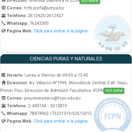
Direccion:
Avenida Saavedra N°2224
VER MAPA
Correo:
fcfb.prefa@umsa.bo
Telefono:
2612425/2612427
Whatsapp:
76242300
Pagina Web:
Click para entrar a la página
CIENCIAS PURAS Y NATURALES
Horario:
Lunes a Viernes de 09:00 a 15:45
Direccion:
Av. Villazón N°1995, Monoblock Central, Edif. Viejo,
Primer Piso, Dirección de Admisión Facultativa -FCPN
VER MAPA
Correo:
preuniversitario@fcpn.edu.bo
Telefono:
2-440144 - 2612819
Whatsapp:
78874902 /73231319/62515015
Pagina Web:
Click para entrar a la página