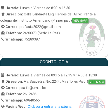
Horario:
Lunes a Viernes de 8:00 a 16:30
Direccion:
Calle Landaeta Esq. Heroes del Acre: Frente al
colegio del Instituto Americano (Primer piso)
VER MAPA
Correo:
prefasfa2022@gmail.com
Telefono:
2490070 (Sede La Paz)
Whatsapp:
75289397
ODONTOLOGIA
Horario:
Lunes a Viernes de 09:15 a 12:15 y 14:30 a 18:30
Direccion:
Av. Saavedra Nro.2244, Miraflores Piso 1
VER MAPA
Correo:
psa.fo@umsa.bo
Telefono:
2612486
Whatsapp:
69840565
Pagina Web:
Click para entrar a la página