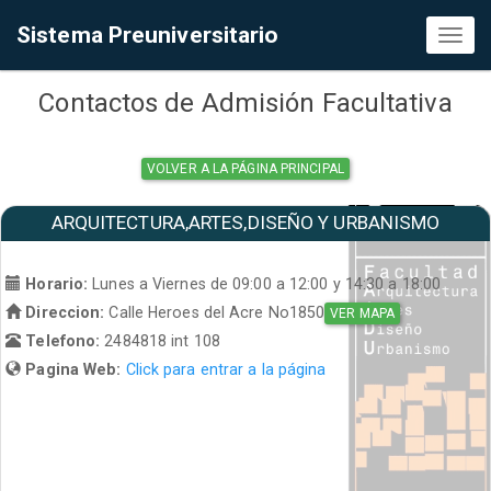
Sistema Preuniversitario
Toggl
naviga
Contactos de Admisión Facultativa
VOLVER A LA PÁGINA PRINCIPAL
ARQUITECTURA,ARTES,DISEÑO Y URBANISMO
Horario:
Lunes a Viernes de 09:00 a 12:00 y 14:30 a 18:00
Direccion:
Calle Heroes del Acre No1850
VER MAPA
Telefono:
2484818 int 108
Pagina Web:
Click para entrar a la página