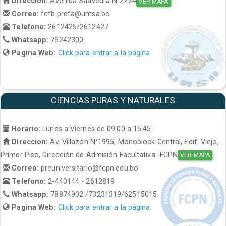
Direccion:
Avenida Saavedra N°2224
VER MAPA
Correo:
fcfb.prefa@umsa.bo
Telefono:
2612425/2612427
Whatsapp:
76242300
Pagina Web:
Click para entrar a la página
CIENCIAS PURAS Y NATURALES
Horario:
Lunes a Viernes de 09:00 a 15:45
Direccion:
Av. Villazón N°1995, Monoblock Central, Edif. Viejo,
Primer Piso, Dirección de Admisión Facultativa -FCPN
VER MAPA
Correo:
preuniversitario@fcpn.edu.bo
Telefono:
2-440144 - 2612819
Whatsapp:
78874902 /73231319/62515015
Pagina Web:
Click para entrar a la página