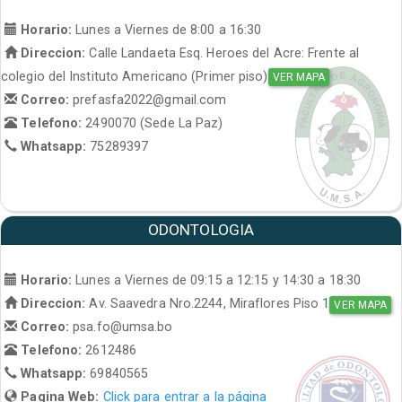
Horario:
Lunes a Viernes de 8:00 a 16:30
Direccion:
Calle Landaeta Esq. Heroes del Acre: Frente al
colegio del Instituto Americano (Primer piso)
VER MAPA
Correo:
prefasfa2022@gmail.com
Telefono:
2490070 (Sede La Paz)
Whatsapp:
75289397
ODONTOLOGIA
Horario:
Lunes a Viernes de 09:15 a 12:15 y 14:30 a 18:30
Direccion:
Av. Saavedra Nro.2244, Miraflores Piso 1
VER MAPA
Correo:
psa.fo@umsa.bo
Telefono:
2612486
Whatsapp:
69840565
Pagina Web:
Click para entrar a la página