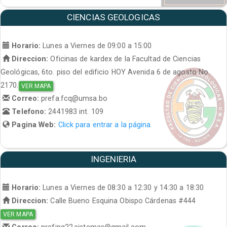
CIENCIAS GEOLOGICAS
Horario:
Lunes a Viernes de 09:00 a 15:00
Direccion:
Oficinas de kardex de la Facultad de Ciencias
Geológicas, 6to. piso del edificio HOY Avenida 6 de agosto No.
2170.
VER MAPA
Correo:
prefa.fcq@umsa.bo
Telefono:
2441983 int. 109
Pagina Web:
Click para entrar a la página
INGENIERIA
Horario:
Lunes a Viernes de 08:30 a 12:30 y 14:30 a 18:30
Direccion:
Calle Bueno Esquina Obispo Cárdenas #444
VER MAPA
Correo:
prefing22.sistemas@gmail.com