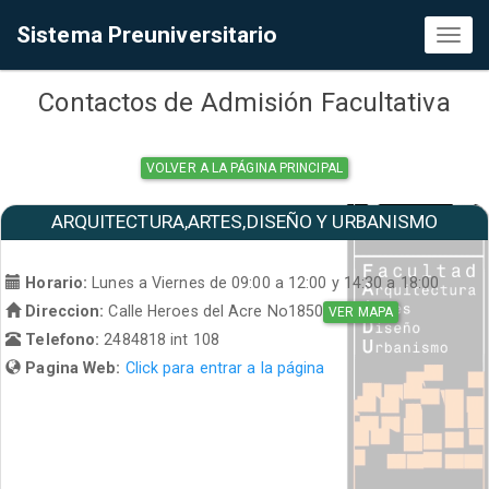
Sistema Preuniversitario
Toggl
naviga
Contactos de Admisión Facultativa
VOLVER A LA PÁGINA PRINCIPAL
ARQUITECTURA,ARTES,DISEÑO Y URBANISMO
Horario:
Lunes a Viernes de 09:00 a 12:00 y 14:30 a 18:00
Direccion:
Calle Heroes del Acre No1850
VER MAPA
Telefono:
2484818 int 108
Pagina Web:
Click para entrar a la página