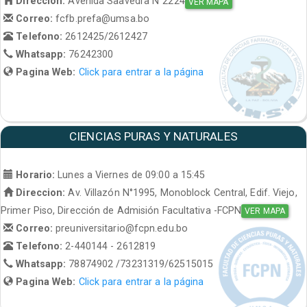
Direccion:
Avenida Saavedra N°2224
VER MAPA
Correo:
fcfb.prefa@umsa.bo
Telefono:
2612425/2612427
Whatsapp:
76242300
Pagina Web:
Click para entrar a la página
CIENCIAS PURAS Y NATURALES
Horario:
Lunes a Viernes de 09:00 a 15:45
Direccion:
Av. Villazón N°1995, Monoblock Central, Edif. Viejo,
Primer Piso, Dirección de Admisión Facultativa -FCPN
VER MAPA
Correo:
preuniversitario@fcpn.edu.bo
Telefono:
2-440144 - 2612819
Whatsapp:
78874902 /73231319/62515015
Pagina Web:
Click para entrar a la página