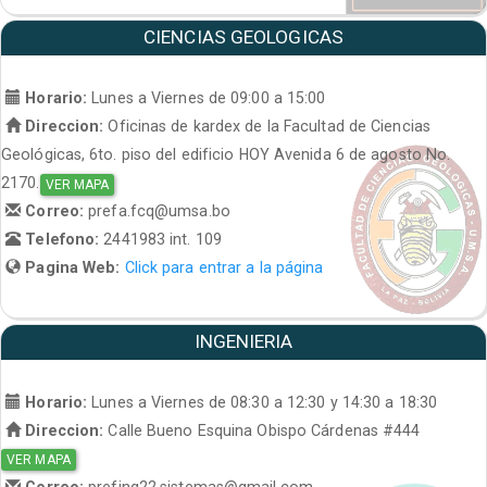
CIENCIAS GEOLOGICAS
Horario:
Lunes a Viernes de 09:00 a 15:00
Direccion:
Oficinas de kardex de la Facultad de Ciencias
Geológicas, 6to. piso del edificio HOY Avenida 6 de agosto No.
2170.
VER MAPA
Correo:
prefa.fcq@umsa.bo
Telefono:
2441983 int. 109
Pagina Web:
Click para entrar a la página
INGENIERIA
Horario:
Lunes a Viernes de 08:30 a 12:30 y 14:30 a 18:30
Direccion:
Calle Bueno Esquina Obispo Cárdenas #444
VER MAPA
Correo:
prefing22.sistemas@gmail.com