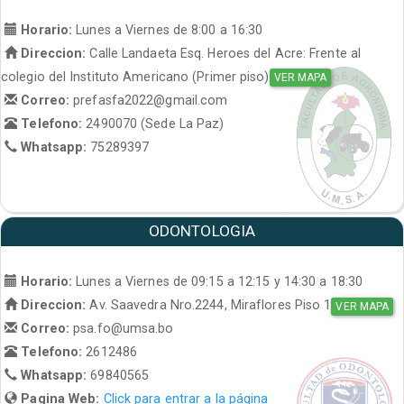
Horario:
Lunes a Viernes de 8:00 a 16:30
Direccion:
Calle Landaeta Esq. Heroes del Acre: Frente al
colegio del Instituto Americano (Primer piso)
VER MAPA
Correo:
prefasfa2022@gmail.com
Telefono:
2490070 (Sede La Paz)
Whatsapp:
75289397
ODONTOLOGIA
Horario:
Lunes a Viernes de 09:15 a 12:15 y 14:30 a 18:30
Direccion:
Av. Saavedra Nro.2244, Miraflores Piso 1
VER MAPA
Correo:
psa.fo@umsa.bo
Telefono:
2612486
Whatsapp:
69840565
Pagina Web:
Click para entrar a la página