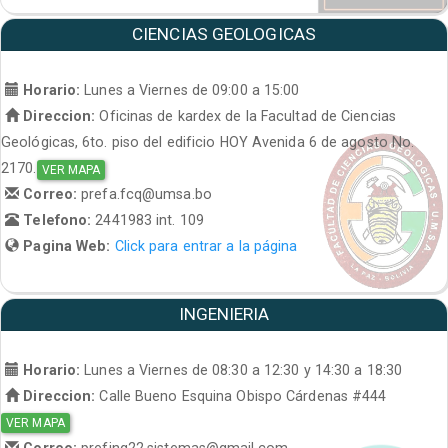
CIENCIAS GEOLOGICAS
Horario:
Lunes a Viernes de 09:00 a 15:00
Direccion:
Oficinas de kardex de la Facultad de Ciencias
Geológicas, 6to. piso del edificio HOY Avenida 6 de agosto No.
2170.
VER MAPA
Correo:
prefa.fcq@umsa.bo
Telefono:
2441983 int. 109
Pagina Web:
Click para entrar a la página
INGENIERIA
Horario:
Lunes a Viernes de 08:30 a 12:30 y 14:30 a 18:30
Direccion:
Calle Bueno Esquina Obispo Cárdenas #444
VER MAPA
Correo:
prefing22.sistemas@gmail.com