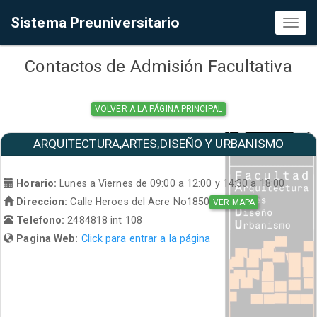
Sistema Preuniversitario
Toggl
naviga
Contactos de Admisión Facultativa
VOLVER A LA PÁGINA PRINCIPAL
ARQUITECTURA,ARTES,DISEÑO Y URBANISMO
Horario:
Lunes a Viernes de 09:00 a 12:00 y 14:30 a 18:00
Direccion:
Calle Heroes del Acre No1850
VER MAPA
Telefono:
2484818 int 108
Pagina Web:
Click para entrar a la página