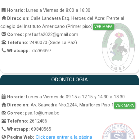
Horario:
Lunes a Viernes de 8:00 a 16:30
Direccion:
Calle Landaeta Esq. Heroes del Acre: Frente al
colegio del Instituto Americano (Primer piso)
VER MAPA
Correo:
prefasfa2022@gmail.com
Telefono:
2490070 (Sede La Paz)
Whatsapp:
75289397
ODONTOLOGIA
Horario:
Lunes a Viernes de 09:15 a 12:15 y 14:30 a 18:30
Direccion:
Av. Saavedra Nro.2244, Miraflores Piso 1
VER MAPA
Correo:
psa.fo@umsa.bo
Telefono:
2612486
Whatsapp:
69840565
Pagina Web:
Click para entrar a la página