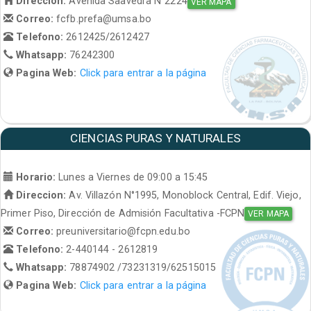
Direccion:
Avenida Saavedra N°2224
VER MAPA
Correo:
fcfb.prefa@umsa.bo
Telefono:
2612425/2612427
Whatsapp:
76242300
Pagina Web:
Click para entrar a la página
CIENCIAS PURAS Y NATURALES
Horario:
Lunes a Viernes de 09:00 a 15:45
Direccion:
Av. Villazón N°1995, Monoblock Central, Edif. Viejo,
Primer Piso, Dirección de Admisión Facultativa -FCPN
VER MAPA
Correo:
preuniversitario@fcpn.edu.bo
Telefono:
2-440144 - 2612819
Whatsapp:
78874902 /73231319/62515015
Pagina Web:
Click para entrar a la página