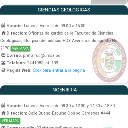
CIENCIAS GEOLOGICAS
Horario:
Lunes a Viernes de 09:00 a 15:00
Direccion:
Oficinas de kardex de la Facultad de Ciencias
Geológicas, 6to. piso del edificio HOY Avenida 6 de agosto No.
2170.
VER MAPA
Correo:
prefa.fcq@umsa.bo
Telefono:
2441983 int. 109
Pagina Web:
Click para entrar a la página
INGENIERIA
Horario:
Lunes a Viernes de 08:30 a 12:30 y 14:30 a 18:30
Direccion:
Calle Bueno Esquina Obispo Cárdenas #444
VER MAPA
Correo:
prefing22.sistemas@gmail.com