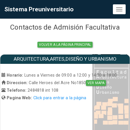
Sistema Preuniversitario
Toggl
naviga
Contactos de Admisión Facultativa
VOLVER A LA PÁGINA PRINCIPAL
ARQUITECTURA,ARTES,DISEÑO Y URBANISMO
Horario:
Lunes a Viernes de 09:00 a 12:00 y 14:30 a 18:00
Direccion:
Calle Heroes del Acre No1850
VER MAPA
Telefono:
2484818 int 108
Pagina Web:
Click para entrar a la página