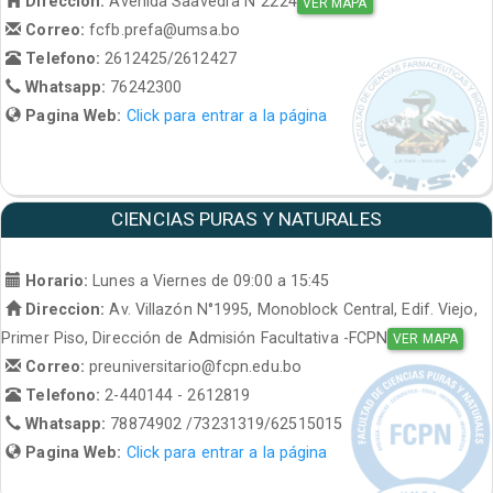
Direccion:
Avenida Saavedra N°2224
VER MAPA
Correo:
fcfb.prefa@umsa.bo
Telefono:
2612425/2612427
Whatsapp:
76242300
Pagina Web:
Click para entrar a la página
CIENCIAS PURAS Y NATURALES
Horario:
Lunes a Viernes de 09:00 a 15:45
Direccion:
Av. Villazón N°1995, Monoblock Central, Edif. Viejo,
Primer Piso, Dirección de Admisión Facultativa -FCPN
VER MAPA
Correo:
preuniversitario@fcpn.edu.bo
Telefono:
2-440144 - 2612819
Whatsapp:
78874902 /73231319/62515015
Pagina Web:
Click para entrar a la página