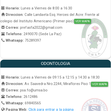
Horario:
Lunes a Viernes de 8:00 a 16:30
Direccion:
Calle Landaeta Esq. Heroes del Acre: Frente al
colegio del Instituto Americano (Primer piso)
VER MAPA
Correo:
prefasfa2022@gmail.com
Telefono:
2490070 (Sede La Paz)
Whatsapp:
75289397
ODONTOLOGIA
Horario:
Lunes a Viernes de 09:15 a 12:15 y 14:30 a 18:30
Direccion:
Av. Saavedra Nro.2244, Miraflores Piso 1
VER MAPA
Correo:
psa.fo@umsa.bo
Telefono:
2612486
Whatsapp:
69840565
Pagina Web:
Click para entrar a la página