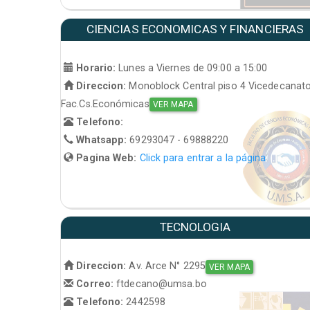
CIENCIAS ECONOMICAS Y FINANCIERAS
Horario:
Lunes a Viernes de 09:00 a 15:00
Direccion:
Monoblock Central piso 4 Vicedecanat
Fac.Cs.Económicas
VER MAPA
Telefono:
Whatsapp:
69293047 - 69888220
Pagina Web:
Click para entrar a la página
TECNOLOGIA
Direccion:
Av. Arce N° 2295
VER MAPA
Correo:
ftdecano@umsa.bo
Telefono:
2442598