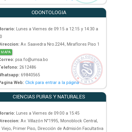
ODONTOLOGIA
orario:
Lunes a Viernes de 09:15 a 12:15 y 14:30 a
30
ireccion:
Av. Saavedra Nro.2244, Miraflores Piso 1
 MAPA
orreo:
psa.fo@umsa.bo
elefono:
2612486
hatsapp:
69840565
agina Web:
Click para entrar a la página
CIENCIAS PURAS Y NATURALES
orario:
Lunes a Viernes de 09:00 a 15:45
ireccion:
Av. Villazón N°1995, Monoblock Central,
. Viejo, Primer Piso, Dirección de Admisión Facultativa