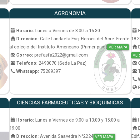
AGRONOMIA
Horario:
Lunes a Viernes de 8:00 a 16:30
H
o
Direccion:
Calle Landaeta Esq. Heroes del Acre: Frente
18:
al colegio del Instituto Americano (Primer piso)
D
VER MAPA
Correo:
prefasfa2022@gmail.com
VER
Telefono:
2490070 (Sede La Paz)
C
Whatsapp:
75289397
T
W
P
CIENCIAS FARMACEUTICAS Y BIOQUIMICAS
Horario:
Lunes a Viernes de 9:00 a 13:00 y 15:00 a
H
19:00
D
Direccion:
Avenida Saavedra N°2224
Edif
VER MAPA