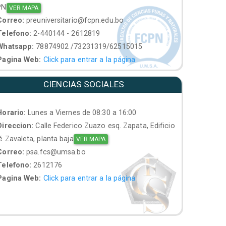
PN
VER MAPA
orreo:
preuniversitario@fcpn.edu.bo
elefono:
2-440144 - 2612819
hatsapp:
78874902 /73231319/62515015
agina Web:
Click para entrar a la página
CIENCIAS SOCIALES
orario:
Lunes a Viernes de 08:30 a 16:00
ireccion:
Calle Federico Zuazo esq. Zapata, Edificio
 Zavaleta, planta baja
VER MAPA
orreo:
psa.fcs@umsa.bo
elefono:
2612176
agina Web:
Click para entrar a la página