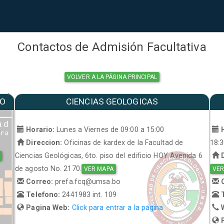
Contactos de Admisión Facultativa
VOLVER A LA PÁGINA PRINCIPAL
MO
CIENCIAS GEOLOGICAS
a
Horario:
Lunes a Viernes de 09:00 a 15:00
H
Direccion:
Oficinas de kardex de la Facultad de
18:
Ciencias Geológicas, 6to. piso del edificio HOY Avenida 6
D
de agosto No. 2170.
VER MAPA
VER
Correo:
prefa.fcq@umsa.bo
C
Telefono:
2441983 int. 109
T
Pagina Web:
Click para entrar a la página
W
P