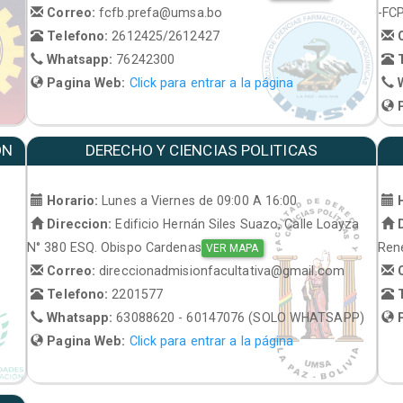
Correo:
fcfb.prefa@umsa.bo
-FC
Telefono:
2612425/2612427
C
Whatsapp:
76242300
T
Pagina Web:
Click para entrar a la página
W
P
ON
DERECHO Y CIENCIAS POLITICAS
Horario:
Lunes a Viernes de 09:00 A 16:00
H
Direccion:
Edificio Hernán Siles Suazo, Calle Loayza
D
N° 380 ESQ. Obispo Cardenas
René
VER MAPA
Correo:
direccionadmisionfacultativa@gmail.com
C
Telefono:
2201577
T
Whatsapp:
63088620 - 60147076 (SOLO WHATSAPP)
P
Pagina Web:
Click para entrar a la página