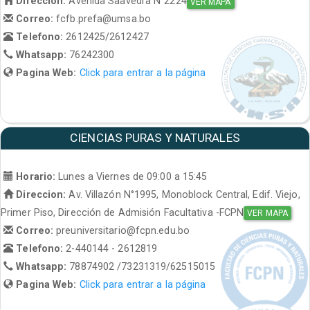
Direccion:
Avenida Saavedra N°2224
VER MAPA
Correo:
fcfb.prefa@umsa.bo
Telefono:
2612425/2612427
Whatsapp:
76242300
Pagina Web:
Click para entrar a la página
CIENCIAS PURAS Y NATURALES
Horario:
Lunes a Viernes de 09:00 a 15:45
Direccion:
Av. Villazón N°1995, Monoblock Central, Edif. Viejo,
Primer Piso, Dirección de Admisión Facultativa -FCPN
VER MAPA
Correo:
preuniversitario@fcpn.edu.bo
Telefono:
2-440144 - 2612819
Whatsapp:
78874902 /73231319/62515015
Pagina Web:
Click para entrar a la página