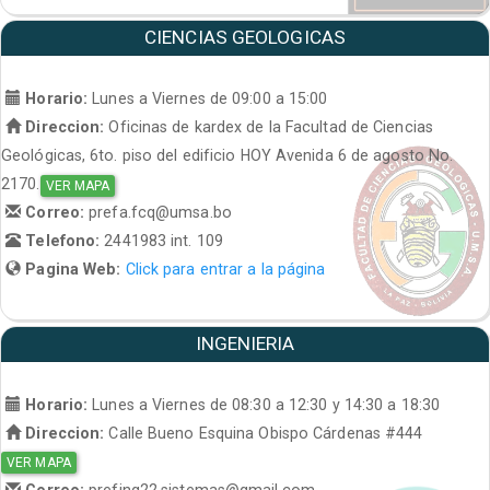
CIENCIAS GEOLOGICAS
Horario:
Lunes a Viernes de 09:00 a 15:00
Direccion:
Oficinas de kardex de la Facultad de Ciencias
Geológicas, 6to. piso del edificio HOY Avenida 6 de agosto No.
2170.
VER MAPA
Correo:
prefa.fcq@umsa.bo
Telefono:
2441983 int. 109
Pagina Web:
Click para entrar a la página
INGENIERIA
Horario:
Lunes a Viernes de 08:30 a 12:30 y 14:30 a 18:30
Direccion:
Calle Bueno Esquina Obispo Cárdenas #444
VER MAPA
Correo:
prefing22.sistemas@gmail.com