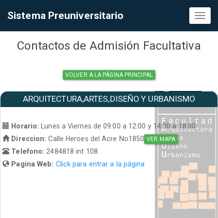
Sistema Preuniversitario
Toggl
naviga
Contactos de Admisión Facultativa
VOLVER A LA PÁGINA PRINCIPAL
ARQUITECTURA,ARTES,DISEÑO Y URBANISMO
Horario:
Lunes a Viernes de 09:00 a 12:00 y 14:30 a 18:00
Direccion:
Calle Heroes del Acre No1850
VER MAPA
Telefono:
2484818 int 108
Pagina Web:
Click para entrar a la página