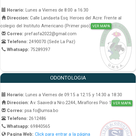
Horario:
Lunes a Viernes de 8:00 a 16:30
Direccion:
Calle Landaeta Esq. Heroes del Acre: Frente al
colegio del Instituto Americano (Primer piso)
VER MAPA
Correo:
prefasfa2022@gmail.com
Telefono:
2490070 (Sede La Paz)
Whatsapp:
75289397
ODONTOLOGIA
Horario:
Lunes a Viernes de 09:15 a 12:15 y 14:30 a 18:30
Direccion:
Av. Saavedra Nro.2244, Miraflores Piso 1
VER MAPA
Correo:
psa.fo@umsa.bo
Telefono:
2612486
Whatsapp:
69840565
Pagina Web:
Click para entrar a la página