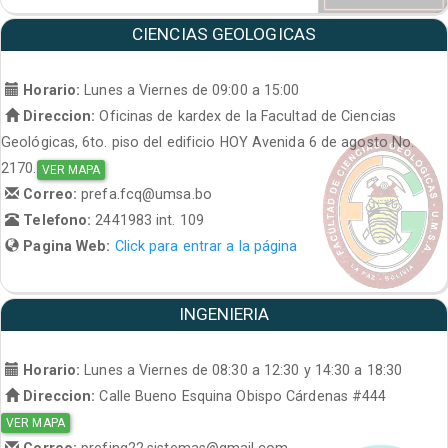
CIENCIAS GEOLOGICAS
Horario:
Lunes a Viernes de 09:00 a 15:00
Direccion:
Oficinas de kardex de la Facultad de Ciencias
Geológicas, 6to. piso del edificio HOY Avenida 6 de agosto No.
2170.
VER MAPA
Correo:
prefa.fcq@umsa.bo
Telefono:
2441983 int. 109
Pagina Web:
Click para entrar a la página
INGENIERIA
Horario:
Lunes a Viernes de 08:30 a 12:30 y 14:30 a 18:30
Direccion:
Calle Bueno Esquina Obispo Cárdenas #444
VER MAPA
Correo:
prefing22.sistemas@gmail.com