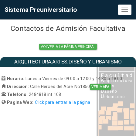
Sistema Preuniversitario
Toggl
naviga
Contactos de Admisión Facultativa
VOLVER A LA PÁGINA PRINCIPAL
ARQUITECTURA,ARTES,DISEÑO Y URBANISMO
Horario:
Lunes a Viernes de 09:00 a 12:00 y 14:30 a 18:00
Direccion:
Calle Heroes del Acre No1850
VER MAPA
Telefono:
2484818 int 108
Pagina Web:
Click para entrar a la página