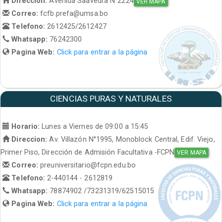
Direccion:
Avenida Saavedra N°2224
VER MAPA
Correo:
fcfb.prefa@umsa.bo
Telefono:
2612425/2612427
Whatsapp:
76242300
Pagina Web:
Click para entrar a la página
CIENCIAS PURAS Y NATURALES
Horario:
Lunes a Viernes de 09:00 a 15:45
Direccion:
Av. Villazón N°1995, Monoblock Central, Edif. Viejo,
Primer Piso, Dirección de Admisión Facultativa -FCPN
VER MAPA
Correo:
preuniversitario@fcpn.edu.bo
Telefono:
2-440144 - 2612819
Whatsapp:
78874902 /73231319/62515015
Pagina Web:
Click para entrar a la página