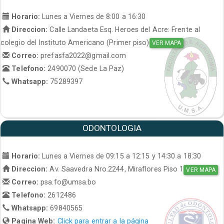
Horario:
Lunes a Viernes de 8:00 a 16:30
Direccion:
Calle Landaeta Esq. Heroes del Acre: Frente al
colegio del Instituto Americano (Primer piso)
VER MAPA
Correo:
prefasfa2022@gmail.com
Telefono:
2490070 (Sede La Paz)
Whatsapp:
75289397
ODONTOLOGIA
Horario:
Lunes a Viernes de 09:15 a 12:15 y 14:30 a 18:30
Direccion:
Av. Saavedra Nro.2244, Miraflores Piso 1
VER MAPA
Correo:
psa.fo@umsa.bo
Telefono:
2612486
Whatsapp:
69840565
Pagina Web:
Click para entrar a la página