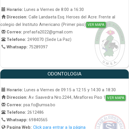
Horario:
Lunes a Viernes de 8:00 a 16:30
Direccion:
Calle Landaeta Esq. Heroes del Acre: Frente al
colegio del Instituto Americano (Primer piso)
VER MAPA
Correo:
prefasfa2022@gmail.com
Telefono:
2490070 (Sede La Paz)
Whatsapp:
75289397
ODONTOLOGIA
Horario:
Lunes a Viernes de 09:15 a 12:15 y 14:30 a 18:30
Direccion:
Av. Saavedra Nro.2244, Miraflores Piso 1
VER MAPA
Correo:
psa.fo@umsa.bo
Telefono:
2612486
Whatsapp:
69840565
Pagina Web:
Click para entrar a la página