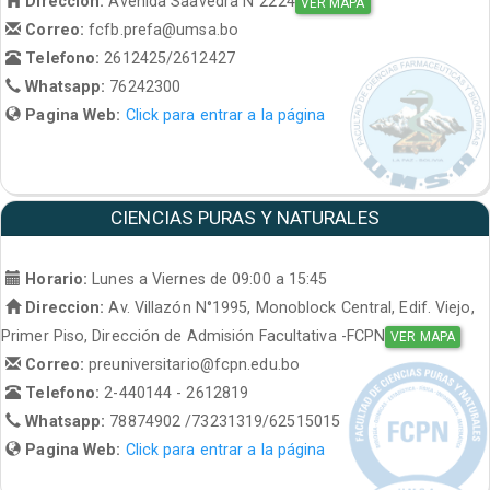
Direccion:
Avenida Saavedra N°2224
VER MAPA
Correo:
fcfb.prefa@umsa.bo
Telefono:
2612425/2612427
Whatsapp:
76242300
Pagina Web:
Click para entrar a la página
CIENCIAS PURAS Y NATURALES
Horario:
Lunes a Viernes de 09:00 a 15:45
Direccion:
Av. Villazón N°1995, Monoblock Central, Edif. Viejo,
Primer Piso, Dirección de Admisión Facultativa -FCPN
VER MAPA
Correo:
preuniversitario@fcpn.edu.bo
Telefono:
2-440144 - 2612819
Whatsapp:
78874902 /73231319/62515015
Pagina Web:
Click para entrar a la página