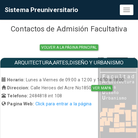
Sistema Preuniversitario
Toggl
naviga
Contactos de Admisión Facultativa
VOLVER A LA PÁGINA PRINCIPAL
ARQUITECTURA,ARTES,DISEÑO Y URBANISMO
Horario:
Lunes a Viernes de 09:00 a 12:00 y 14:30 a 18:00
Direccion:
Calle Heroes del Acre No1850
VER MAPA
Telefono:
2484818 int 108
Pagina Web:
Click para entrar a la página