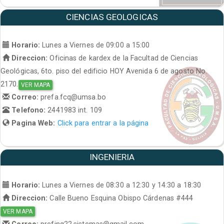
CIENCIAS GEOLOGICAS
Horario:
Lunes a Viernes de 09:00 a 15:00
Direccion:
Oficinas de kardex de la Facultad de Ciencias
Geológicas, 6to. piso del edificio HOY Avenida 6 de agosto No.
2170.
VER MAPA
Correo:
prefa.fcq@umsa.bo
Telefono:
2441983 int. 109
Pagina Web:
Click para entrar a la página
INGENIERIA
Horario:
Lunes a Viernes de 08:30 a 12:30 y 14:30 a 18:30
Direccion:
Calle Bueno Esquina Obispo Cárdenas #444
VER MAPA
Correo:
prefing22.sistemas@gmail.com