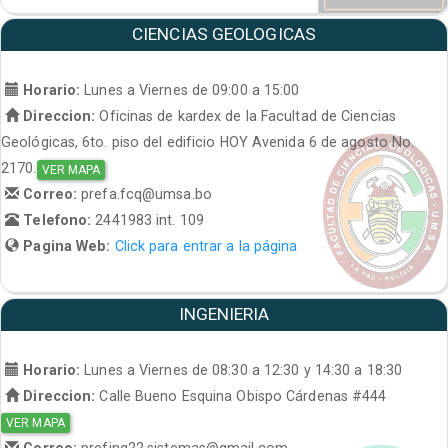
CIENCIAS GEOLOGICAS
Horario:
Lunes a Viernes de 09:00 a 15:00
Direccion:
Oficinas de kardex de la Facultad de Ciencias
Geológicas, 6to. piso del edificio HOY Avenida 6 de agosto No.
2170.
VER MAPA
Correo:
prefa.fcq@umsa.bo
Telefono:
2441983 int. 109
Pagina Web:
Click para entrar a la página
INGENIERIA
Horario:
Lunes a Viernes de 08:30 a 12:30 y 14:30 a 18:30
Direccion:
Calle Bueno Esquina Obispo Cárdenas #444
VER MAPA
Correo:
prefing22.sistemas@gmail.com