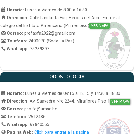
Horario:
Lunes a Viernes de 8:00 a 16:30
Direccion:
Calle Landaeta Esq. Heroes del Acre: Frente al
colegio del Instituto Americano (Primer piso)
VER MAPA
Correo:
prefasfa2022@gmail.com
Telefono:
2490070 (Sede La Paz)
Whatsapp:
75289397
ODONTOLOGIA
Horario:
Lunes a Viernes de 09:15 a 12:15 y 14:30 a 18:30
Direccion:
Av. Saavedra Nro.2244, Miraflores Piso 1
VER MAPA
Correo:
psa.fo@umsa.bo
Telefono:
2612486
Whatsapp:
69840565
Pagina Web:
Click para entrar a la página