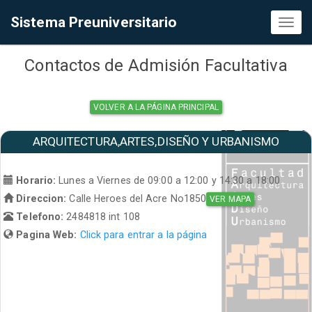
Sistema Preuniversitario
Toggl
naviga
Contactos de Admisión Facultativa
VOLVER A LA PÁGINA PRINCIPAL
ARQUITECTURA,ARTES,DISEÑO Y URBANISMO
Horario:
Lunes a Viernes de 09:00 a 12:00 y 14:30 a 18:00
Direccion:
Calle Heroes del Acre No1850
VER MAPA
Telefono:
2484818 int 108
Pagina Web:
Click para entrar a la página