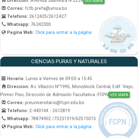
Direccion:
Avenida Saavedra N°2224
VER MAPA
Correo:
fcfb.prefa@umsa.bo
Telefono:
2612425/2612427
Whatsapp:
76242300
Pagina Web:
Click para entrar a la página
CIENCIAS PURAS Y NATURALES
Horario:
Lunes a Viernes de 09:00 a 15:45
Direccion:
Av. Villazón N°1995, Monoblock Central, Edif. Viejo,
Primer Piso, Dirección de Admisión Facultativa -FCPN
VER MAPA
Correo:
preuniversitario@fcpn.edu.bo
Telefono:
2-440144 - 2612819
Whatsapp:
78874902 /73231319/62515015
Pagina Web:
Click para entrar a la página