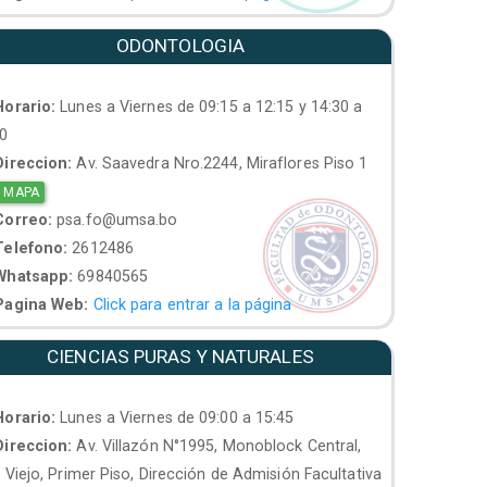
ODONTOLOGIA
orario:
Lunes a Viernes de 09:15 a 12:15 y 14:30 a
30
ireccion:
Av. Saavedra Nro.2244, Miraflores Piso 1
 MAPA
orreo:
psa.fo@umsa.bo
elefono:
2612486
hatsapp:
69840565
agina Web:
Click para entrar a la página
CIENCIAS PURAS Y NATURALES
orario:
Lunes a Viernes de 09:00 a 15:45
ireccion:
Av. Villazón N°1995, Monoblock Central,
. Viejo, Primer Piso, Dirección de Admisión Facultativa