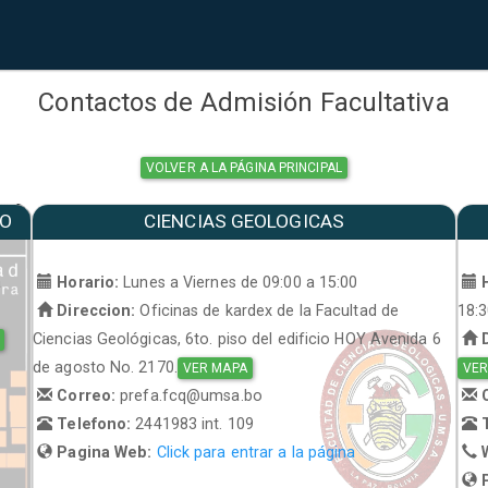
Contactos de Admisión Facultativa
VOLVER A LA PÁGINA PRINCIPAL
MO
CIENCIAS GEOLOGICAS
a
Horario:
Lunes a Viernes de 09:00 a 15:00
H
Direccion:
Oficinas de kardex de la Facultad de
18:
Ciencias Geológicas, 6to. piso del edificio HOY Avenida 6
D
de agosto No. 2170.
VER MAPA
VER
Correo:
prefa.fcq@umsa.bo
C
Telefono:
2441983 int. 109
T
Pagina Web:
Click para entrar a la página
W
P