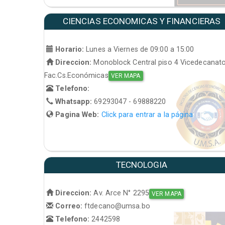
CIENCIAS ECONOMICAS Y FINANCIERAS
Horario:
Lunes a Viernes de 09:00 a 15:00
Direccion:
Monoblock Central piso 4 Vicedecanat
Fac.Cs.Económicas
VER MAPA
Telefono:
Whatsapp:
69293047 - 69888220
Pagina Web:
Click para entrar a la página
TECNOLOGIA
Direccion:
Av. Arce N° 2295
VER MAPA
Correo:
ftdecano@umsa.bo
Telefono:
2442598