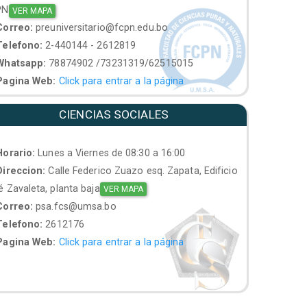
PN
VER MAPA
orreo:
preuniversitario@fcpn.edu.bo
elefono:
2-440144 - 2612819
hatsapp:
78874902 /73231319/62515015
agina Web:
Click para entrar a la página
CIENCIAS SOCIALES
orario:
Lunes a Viernes de 08:30 a 16:00
ireccion:
Calle Federico Zuazo esq. Zapata, Edificio
 Zavaleta, planta baja
VER MAPA
orreo:
psa.fcs@umsa.bo
elefono:
2612176
agina Web:
Click para entrar a la página