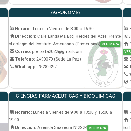
AGRONOMIA
Horario:
Lunes a Viernes de 8:00 a 16:30
H
o
Direccion:
Calle Landaeta Esq. Heroes del Acre: Frente
18:
al colegio del Instituto Americano (Primer piso)
D
VER MAPA
Correo:
prefasfa2022@gmail.com
VER
Telefono:
2490070 (Sede La Paz)
C
Whatsapp:
75289397
T
W
P
CIENCIAS FARMACEUTICAS Y BIOQUIMICAS
Horario:
Lunes a Viernes de 9:00 a 13:00 y 15:00 a
H
19:00
D
Direccion:
Avenida Saavedra N°2224
Edif
VER MAPA