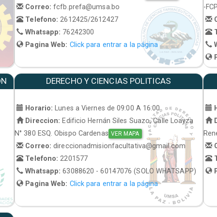
Correo:
fcfb.prefa@umsa.bo
-FC
Telefono:
2612425/2612427
C
Whatsapp:
76242300
T
Pagina Web:
Click para entrar a la página
W
P
ON
DERECHO Y CIENCIAS POLITICAS
Horario:
Lunes a Viernes de 09:00 A 16:00
H
Direccion:
Edificio Hernán Siles Suazo, Calle Loayza
D
N° 380 ESQ. Obispo Cardenas
René
VER MAPA
Correo:
direccionadmisionfacultativa@gmail.com
C
Telefono:
2201577
T
Whatsapp:
63088620 - 60147076 (SOLO WHATSAPP)
P
Pagina Web:
Click para entrar a la página