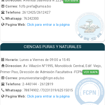
Direccion:
Avenida Saavedra N°2224
VER MAPA
Correo:
fcfb.prefa@umsa.bo
Telefono:
2612425/2612427
Whatsapp:
76242300
Pagina Web:
Click para entrar a la página
CIENCIAS PURAS Y NATURALES
Horario:
Lunes a Viernes de 09:00 a 15:45
Direccion:
Av. Villazón N°1995, Monoblock Central, Edif. Viejo,
Primer Piso, Dirección de Admisión Facultativa -FCPN
VER MAPA
Correo:
preuniversitario@fcpn.edu.bo
Telefono:
2-440144 - 2612819
Whatsapp:
78874902 /73231319/62515015
Pagina Web:
Click para entrar a la página