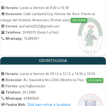
Horario:
Lunes a Viernes de 8:00 a 16:30
Direccion:
Calle Landaeta Esq. Heroes del Acre: Frente al
colegio del Instituto Americano (Primer piso)
VER MAPA
Correo:
prefasfa2022@gmail.com
Telefono:
2490070 (Sede La Paz)
Whatsapp:
75289397
ODONTOLOGIA
Horario:
Lunes a Viernes de 09:15 a 12:15 y 14:30 a 18:30
Direccion:
Av. Saavedra Nro.2244, Miraflores Piso 1
VER MAPA
Correo:
psa.fo@umsa.bo
Telefono:
2612486
Whatsapp:
69840565
Pagina Web:
Click para entrar a la página