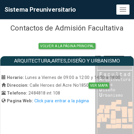
Sistema Preuniversitario
Toggl
naviga
Contactos de Admisión Facultativa
VOLVER A LA PÁGINA PRINCIPAL
ARQUITECTURA,ARTES,DISEÑO Y URBANISMO
Horario:
Lunes a Viernes de 09:00 a 12:00 y 14:30 a 18:00
Direccion:
Calle Heroes del Acre No1850
VER MAPA
Telefono:
2484818 int 108
Pagina Web:
Click para entrar a la página