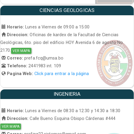
CIENCIAS GEOLOGICAS
Horario:
Lunes a Viernes de 09:00 a 15:00
Direccion:
Oficinas de kardex de la Facultad de Ciencias
Geológicas, 6to. piso del edificio HOY Avenida 6 de agosto No.
2170.
VER MAPA
Correo:
prefa.fcq@umsa.bo
Telefono:
2441983 int. 109
Pagina Web:
Click para entrar a la página
INGENIERIA
Horario:
Lunes a Viernes de 08:30 a 12:30 y 14:30 a 18:30
Direccion:
Calle Bueno Esquina Obispo Cárdenas #444
VER MAPA
Correo:
prefing22.sistemas@gmail.com