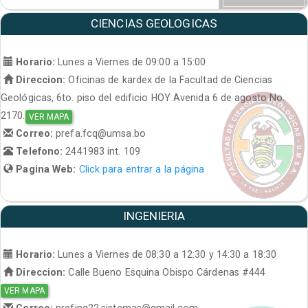
CIENCIAS GEOLOGICAS
Horario:
Lunes a Viernes de 09:00 a 15:00
Direccion:
Oficinas de kardex de la Facultad de Ciencias
Geológicas, 6to. piso del edificio HOY Avenida 6 de agosto No.
2170.
VER MAPA
Correo:
prefa.fcq@umsa.bo
Telefono:
2441983 int. 109
Pagina Web:
Click para entrar a la página
INGENIERIA
Horario:
Lunes a Viernes de 08:30 a 12:30 y 14:30 a 18:30
Direccion:
Calle Bueno Esquina Obispo Cárdenas #444
VER MAPA
Correo:
prefing22.sistemas@gmail.com