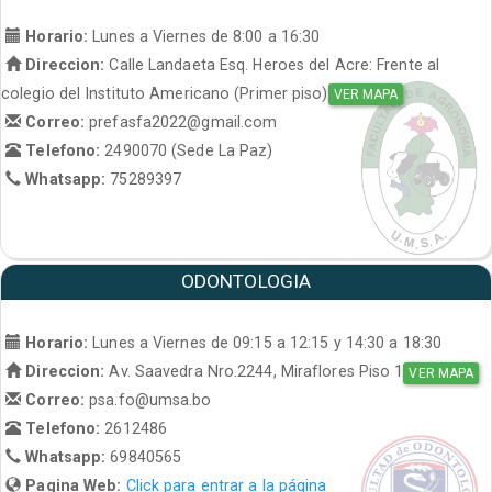
Horario:
Lunes a Viernes de 8:00 a 16:30
Direccion:
Calle Landaeta Esq. Heroes del Acre: Frente al
colegio del Instituto Americano (Primer piso)
VER MAPA
Correo:
prefasfa2022@gmail.com
Telefono:
2490070 (Sede La Paz)
Whatsapp:
75289397
ODONTOLOGIA
Horario:
Lunes a Viernes de 09:15 a 12:15 y 14:30 a 18:30
Direccion:
Av. Saavedra Nro.2244, Miraflores Piso 1
VER MAPA
Correo:
psa.fo@umsa.bo
Telefono:
2612486
Whatsapp:
69840565
Pagina Web:
Click para entrar a la página