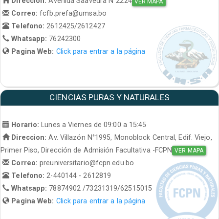
Direccion:
Avenida Saavedra N°2224
VER MAPA
Correo:
fcfb.prefa@umsa.bo
Telefono:
2612425/2612427
Whatsapp:
76242300
Pagina Web:
Click para entrar a la página
CIENCIAS PURAS Y NATURALES
Horario:
Lunes a Viernes de 09:00 a 15:45
Direccion:
Av. Villazón N°1995, Monoblock Central, Edif. Viejo,
Primer Piso, Dirección de Admisión Facultativa -FCPN
VER MAPA
Correo:
preuniversitario@fcpn.edu.bo
Telefono:
2-440144 - 2612819
Whatsapp:
78874902 /73231319/62515015
Pagina Web:
Click para entrar a la página