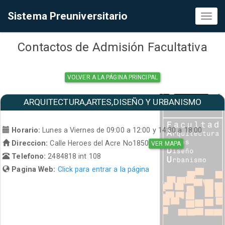
Sistema Preuniversitario
Toggl
naviga
Contactos de Admisión Facultativa
VOLVER A LA PÁGINA PRINCIPAL
ARQUITECTURA,ARTES,DISEÑO Y URBANISMO
Horario:
Lunes a Viernes de 09:00 a 12:00 y 14:30 a 18:00
Direccion:
Calle Heroes del Acre No1850
VER MAPA
Telefono:
2484818 int 108
Pagina Web:
Click para entrar a la página