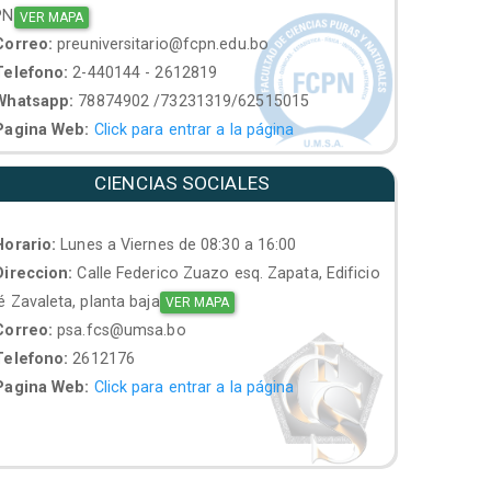
PN
VER MAPA
orreo:
preuniversitario@fcpn.edu.bo
elefono:
2-440144 - 2612819
hatsapp:
78874902 /73231319/62515015
agina Web:
Click para entrar a la página
CIENCIAS SOCIALES
orario:
Lunes a Viernes de 08:30 a 16:00
ireccion:
Calle Federico Zuazo esq. Zapata, Edificio
 Zavaleta, planta baja
VER MAPA
orreo:
psa.fcs@umsa.bo
elefono:
2612176
agina Web:
Click para entrar a la página