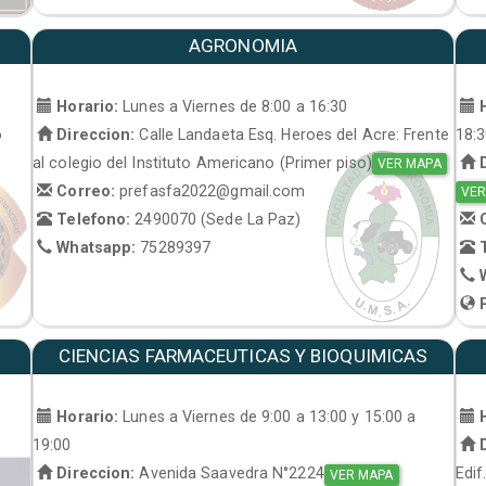
AGRONOMIA
Horario:
Lunes a Viernes de 8:00 a 16:30
H
o
Direccion:
Calle Landaeta Esq. Heroes del Acre: Frente
18:
al colegio del Instituto Americano (Primer piso)
D
VER MAPA
Correo:
prefasfa2022@gmail.com
VER
Telefono:
2490070 (Sede La Paz)
C
Whatsapp:
75289397
T
W
P
CIENCIAS FARMACEUTICAS Y BIOQUIMICAS
Horario:
Lunes a Viernes de 9:00 a 13:00 y 15:00 a
H
19:00
D
Direccion:
Avenida Saavedra N°2224
Edif
VER MAPA