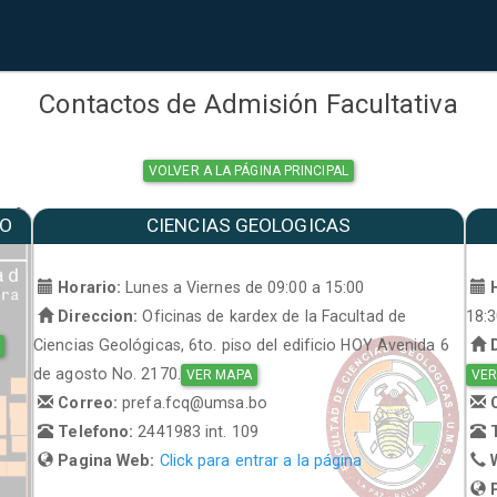
Contactos de Admisión Facultativa
VOLVER A LA PÁGINA PRINCIPAL
MO
CIENCIAS GEOLOGICAS
a
Horario:
Lunes a Viernes de 09:00 a 15:00
H
Direccion:
Oficinas de kardex de la Facultad de
18:
Ciencias Geológicas, 6to. piso del edificio HOY Avenida 6
D
de agosto No. 2170.
VER MAPA
VER
Correo:
prefa.fcq@umsa.bo
C
Telefono:
2441983 int. 109
T
Pagina Web:
Click para entrar a la página
W
P