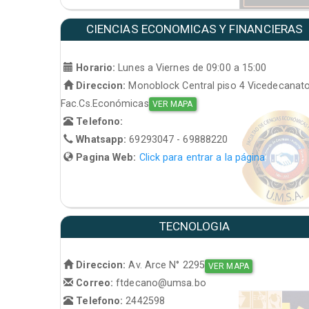
CIENCIAS ECONOMICAS Y FINANCIERAS
Horario:
Lunes a Viernes de 09:00 a 15:00
Direccion:
Monoblock Central piso 4 Vicedecanat
Fac.Cs.Económicas
VER MAPA
Telefono:
Whatsapp:
69293047 - 69888220
Pagina Web:
Click para entrar a la página
TECNOLOGIA
Direccion:
Av. Arce N° 2295
VER MAPA
Correo:
ftdecano@umsa.bo
Telefono:
2442598