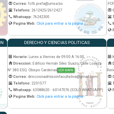
Correo:
fcfb.prefa@umsa.bo
-FC
Telefono:
2612425/2612427
C
Whatsapp:
76242300
T
Pagina Web:
Click para entrar a la página
W
P
ON
DERECHO Y CIENCIAS POLITICAS
Horario:
Lunes a Viernes de 09:00 A 16:00
H
Direccion:
Edificio Hernán Siles Suazo, Calle Loayza
D
N° 380 ESQ. Obispo Cardenas
René
VER MAPA
Correo:
direccionadmisionfacultativa@gmail.com
C
Telefono:
2201577
T
Whatsapp:
63088620 - 60147076 (SOLO WHATSAPP)
P
Pagina Web:
Click para entrar a la página