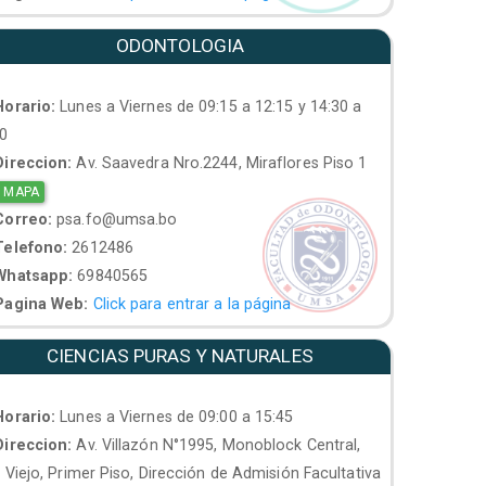
ODONTOLOGIA
orario:
Lunes a Viernes de 09:15 a 12:15 y 14:30 a
30
ireccion:
Av. Saavedra Nro.2244, Miraflores Piso 1
 MAPA
orreo:
psa.fo@umsa.bo
elefono:
2612486
hatsapp:
69840565
agina Web:
Click para entrar a la página
CIENCIAS PURAS Y NATURALES
orario:
Lunes a Viernes de 09:00 a 15:45
ireccion:
Av. Villazón N°1995, Monoblock Central,
. Viejo, Primer Piso, Dirección de Admisión Facultativa