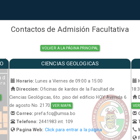
Contactos de Admisión Facultativa
VOLVER A LA PÁGINA PRINCIPAL
MO
CIENCIAS GEOLOGICAS
a
Horario:
Lunes a Viernes de 09:00 a 15:00
H
Direccion:
Oficinas de kardex de la Facultad de
18:
Ciencias Geológicas, 6to. piso del edificio HOY Avenida 6
D
de agosto No. 2170.
VER MAPA
VER
Correo:
prefa.fcq@umsa.bo
C
Telefono:
2441983 int. 109
T
Pagina Web:
Click para entrar a la página
W
P