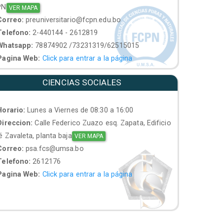
PN
VER MAPA
orreo:
preuniversitario@fcpn.edu.bo
elefono:
2-440144 - 2612819
hatsapp:
78874902 /73231319/62515015
agina Web:
Click para entrar a la página
CIENCIAS SOCIALES
orario:
Lunes a Viernes de 08:30 a 16:00
ireccion:
Calle Federico Zuazo esq. Zapata, Edificio
 Zavaleta, planta baja
VER MAPA
orreo:
psa.fcs@umsa.bo
elefono:
2612176
agina Web:
Click para entrar a la página