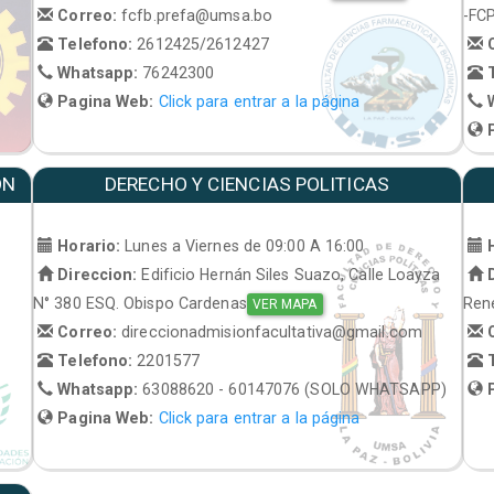
Correo:
fcfb.prefa@umsa.bo
-FC
Telefono:
2612425/2612427
C
Whatsapp:
76242300
T
Pagina Web:
Click para entrar a la página
W
P
ON
DERECHO Y CIENCIAS POLITICAS
Horario:
Lunes a Viernes de 09:00 A 16:00
H
Direccion:
Edificio Hernán Siles Suazo, Calle Loayza
D
N° 380 ESQ. Obispo Cardenas
René
VER MAPA
Correo:
direccionadmisionfacultativa@gmail.com
C
Telefono:
2201577
T
Whatsapp:
63088620 - 60147076 (SOLO WHATSAPP)
P
Pagina Web:
Click para entrar a la página