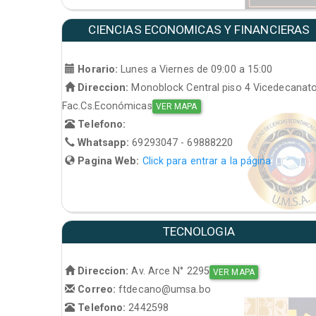
CIENCIAS ECONOMICAS Y FINANCIERAS
Horario:
Lunes a Viernes de 09:00 a 15:00
Direccion:
Monoblock Central piso 4 Vicedecanat
Fac.Cs.Económicas
VER MAPA
Telefono:
Whatsapp:
69293047 - 69888220
Pagina Web:
Click para entrar a la página
TECNOLOGIA
Direccion:
Av. Arce N° 2295
VER MAPA
Correo:
ftdecano@umsa.bo
Telefono:
2442598