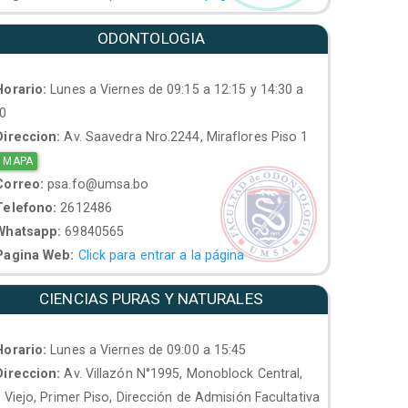
ODONTOLOGIA
orario:
Lunes a Viernes de 09:15 a 12:15 y 14:30 a
30
ireccion:
Av. Saavedra Nro.2244, Miraflores Piso 1
 MAPA
orreo:
psa.fo@umsa.bo
elefono:
2612486
hatsapp:
69840565
agina Web:
Click para entrar a la página
CIENCIAS PURAS Y NATURALES
orario:
Lunes a Viernes de 09:00 a 15:45
ireccion:
Av. Villazón N°1995, Monoblock Central,
. Viejo, Primer Piso, Dirección de Admisión Facultativa