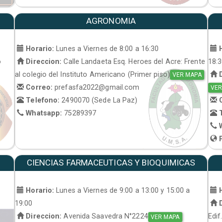
AGRONOMIA
Horario:
Lunes a Viernes de 8:00 a 16:30
H
o
Direccion:
Calle Landaeta Esq. Heroes del Acre: Frente
18:
al colegio del Instituto Americano (Primer piso)
D
VER MAPA
Correo:
prefasfa2022@gmail.com
VER
Telefono:
2490070 (Sede La Paz)
C
Whatsapp:
75289397
T
W
P
CIENCIAS FARMACEUTICAS Y BIOQUIMICAS
Horario:
Lunes a Viernes de 9:00 a 13:00 y 15:00 a
H
19:00
D
Direccion:
Avenida Saavedra N°2224
Edif
VER MAPA