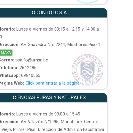
ODONTOLOGIA
orario:
Lunes a Viernes de 09:15 a 12:15 y 14:30 a
30
ireccion:
Av. Saavedra Nro.2244, Miraflores Piso 1
 MAPA
orreo:
psa.fo@umsa.bo
elefono:
2612486
hatsapp:
69840565
agina Web:
Click para entrar a la página
CIENCIAS PURAS Y NATURALES
orario:
Lunes a Viernes de 09:00 a 15:45
ireccion:
Av. Villazón N°1995, Monoblock Central,
. Viejo, Primer Piso, Dirección de Admisión Facultativa