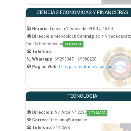
CIENCIAS ECONOMICAS Y FINANCIERAS
Horario:
Lunes a Viernes de 09:00 a 15:00
Direccion:
Monoblock Central piso 4 Vicedecanat
Fac.Cs.Económicas
VER MAPA
Telefono:
Whatsapp:
69293047 - 69888220
Pagina Web:
Click para entrar a la página
TECNOLOGIA
Direccion:
Av. Arce N° 2295
VER MAPA
Correo:
ftdecano@umsa.bo
Telefono:
2442598