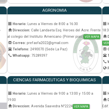
AGRONOMIA
Horario:
Lunes a Viernes de 8:00 a 16:30
H
o
Direccion:
Calle Landaeta Esq. Heroes del Acre: Frente
18:
al colegio del Instituto Americano (Primer piso)
D
VER MAPA
Correo:
prefasfa2022@gmail.com
VER
Telefono:
2490070 (Sede La Paz)
C
Whatsapp:
75289397
T
W
P
CIENCIAS FARMACEUTICAS Y BIOQUIMICAS
Horario:
Lunes a Viernes de 9:00 a 13:00 y 15:00 a
H
19:00
D
Direccion:
Avenida Saavedra N°2224
Edif
VER MAPA