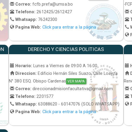
Correo:
fcfb.prefa@umsa.bo
-FC
Telefono:
2612425/2612427
C
Whatsapp:
76242300
T
Pagina Web:
Click para entrar a la página
W
P
ON
DERECHO Y CIENCIAS POLITICAS
Horario:
Lunes a Viernes de 09:00 A 16:00
H
Direccion:
Edificio Hernán Siles Suazo, Calle Loayza
D
N° 380 ESQ. Obispo Cardenas
René
VER MAPA
Correo:
direccionadmisionfacultativa@gmail.com
C
Telefono:
2201577
T
Whatsapp:
63088620 - 60147076 (SOLO WHATSAPP)
P
Pagina Web:
Click para entrar a la página