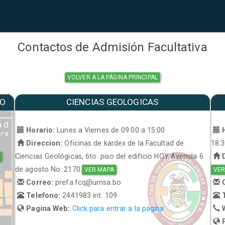
Contactos de Admisión Facultativa
VOLVER A LA PÁGINA PRINCIPAL
MO
CIENCIAS GEOLOGICAS
a
Horario:
Lunes a Viernes de 09:00 a 15:00
H
Direccion:
Oficinas de kardex de la Facultad de
18:
Ciencias Geológicas, 6to. piso del edificio HOY Avenida 6
D
de agosto No. 2170.
VER MAPA
VER
Correo:
prefa.fcq@umsa.bo
C
Telefono:
2441983 int. 109
T
Pagina Web:
Click para entrar a la página
W
P