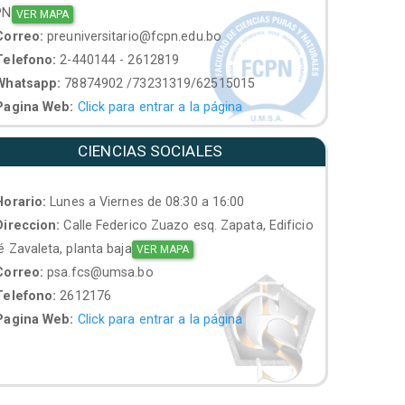
PN
VER MAPA
orreo:
preuniversitario@fcpn.edu.bo
elefono:
2-440144 - 2612819
hatsapp:
78874902 /73231319/62515015
agina Web:
Click para entrar a la página
CIENCIAS SOCIALES
orario:
Lunes a Viernes de 08:30 a 16:00
ireccion:
Calle Federico Zuazo esq. Zapata, Edificio
 Zavaleta, planta baja
VER MAPA
orreo:
psa.fcs@umsa.bo
elefono:
2612176
agina Web:
Click para entrar a la página