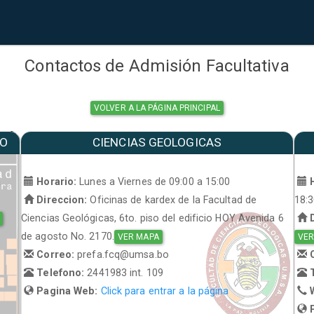
Contactos de Admisión Facultativa
VOLVER A LA PÁGINA PRINCIPAL
MO
CIENCIAS GEOLOGICAS
a
Horario:
Lunes a Viernes de 09:00 a 15:00
H
Direccion:
Oficinas de kardex de la Facultad de
18:
Ciencias Geológicas, 6to. piso del edificio HOY Avenida 6
D
de agosto No. 2170.
VER MAPA
VER
Correo:
prefa.fcq@umsa.bo
C
Telefono:
2441983 int. 109
T
Pagina Web:
Click para entrar a la página
W
P