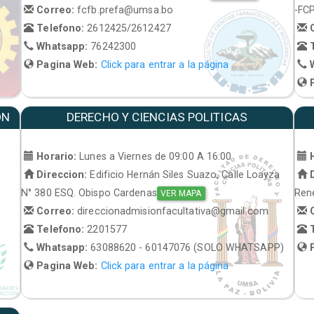
Correo:
fcfb.prefa@umsa.bo
-FC
Telefono:
2612425/2612427
C
Whatsapp:
76242300
T
Pagina Web:
Click para entrar a la página
W
P
ON
DERECHO Y CIENCIAS POLITICAS
Horario:
Lunes a Viernes de 09:00 A 16:00
H
Direccion:
Edificio Hernán Siles Suazo, Calle Loayza
D
N° 380 ESQ. Obispo Cardenas
René
VER MAPA
Correo:
direccionadmisionfacultativa@gmail.com
C
Telefono:
2201577
T
Whatsapp:
63088620 - 60147076 (SOLO WHATSAPP)
P
Pagina Web:
Click para entrar a la página