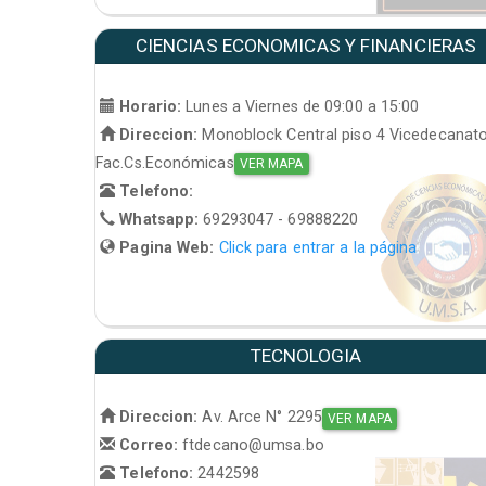
CIENCIAS ECONOMICAS Y FINANCIERAS
Horario:
Lunes a Viernes de 09:00 a 15:00
Direccion:
Monoblock Central piso 4 Vicedecanat
Fac.Cs.Económicas
VER MAPA
Telefono:
Whatsapp:
69293047 - 69888220
Pagina Web:
Click para entrar a la página
TECNOLOGIA
Direccion:
Av. Arce N° 2295
VER MAPA
Correo:
ftdecano@umsa.bo
Telefono:
2442598