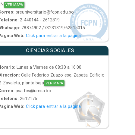
PN
VER MAPA
orreo:
preuniversitario@fcpn.edu.bo
elefono:
2-440144 - 2612819
hatsapp:
78874902 /73231319/62515015
agina Web:
Click para entrar a la página
CIENCIAS SOCIALES
orario:
Lunes a Viernes de 08:30 a 16:00
ireccion:
Calle Federico Zuazo esq. Zapata, Edificio
 Zavaleta, planta baja
VER MAPA
orreo:
psa.fcs@umsa.bo
elefono:
2612176
agina Web:
Click para entrar a la página