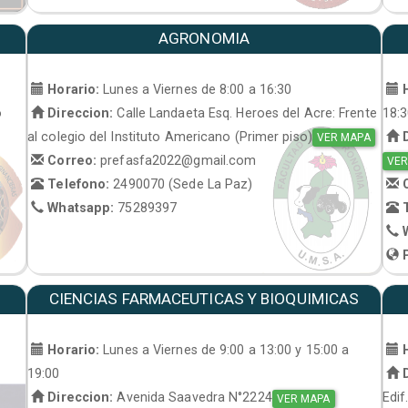
AGRONOMIA
Horario:
Lunes a Viernes de 8:00 a 16:30
H
o
Direccion:
Calle Landaeta Esq. Heroes del Acre: Frente
18:
al colegio del Instituto Americano (Primer piso)
D
VER MAPA
Correo:
prefasfa2022@gmail.com
VER
Telefono:
2490070 (Sede La Paz)
C
Whatsapp:
75289397
T
W
P
CIENCIAS FARMACEUTICAS Y BIOQUIMICAS
Horario:
Lunes a Viernes de 9:00 a 13:00 y 15:00 a
H
19:00
D
Direccion:
Avenida Saavedra N°2224
Edif
VER MAPA