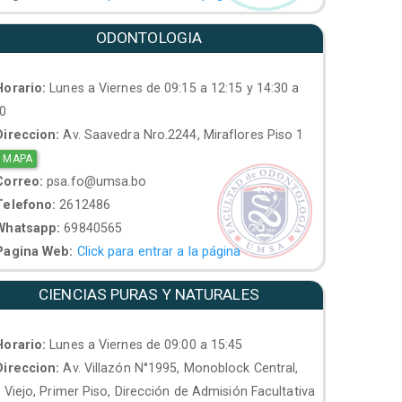
ODONTOLOGIA
orario:
Lunes a Viernes de 09:15 a 12:15 y 14:30 a
30
ireccion:
Av. Saavedra Nro.2244, Miraflores Piso 1
 MAPA
orreo:
psa.fo@umsa.bo
elefono:
2612486
hatsapp:
69840565
agina Web:
Click para entrar a la página
CIENCIAS PURAS Y NATURALES
orario:
Lunes a Viernes de 09:00 a 15:45
ireccion:
Av. Villazón N°1995, Monoblock Central,
. Viejo, Primer Piso, Dirección de Admisión Facultativa