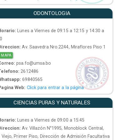
ODONTOLOGIA
orario:
Lunes a Viernes de 09:15 a 12:15 y 14:30 a
30
ireccion:
Av. Saavedra Nro.2244, Miraflores Piso 1
 MAPA
orreo:
psa.fo@umsa.bo
elefono:
2612486
hatsapp:
69840565
agina Web:
Click para entrar a la página
CIENCIAS PURAS Y NATURALES
orario:
Lunes a Viernes de 09:00 a 15:45
ireccion:
Av. Villazón N°1995, Monoblock Central,
. Viejo, Primer Piso, Dirección de Admisión Facultativa