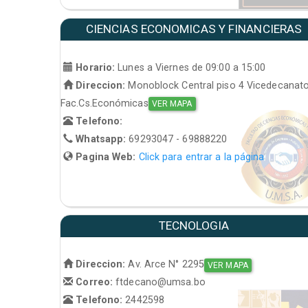
CIENCIAS ECONOMICAS Y FINANCIERAS
Horario:
Lunes a Viernes de 09:00 a 15:00
Direccion:
Monoblock Central piso 4 Vicedecanat
Fac.Cs.Económicas
VER MAPA
Telefono:
Whatsapp:
69293047 - 69888220
Pagina Web:
Click para entrar a la página
TECNOLOGIA
Direccion:
Av. Arce N° 2295
VER MAPA
Correo:
ftdecano@umsa.bo
Telefono:
2442598