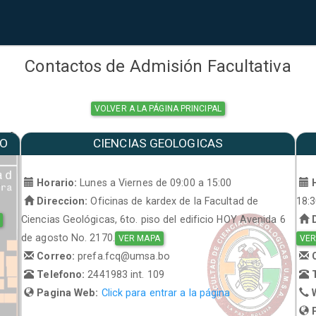
Contactos de Admisión Facultativa
VOLVER A LA PÁGINA PRINCIPAL
MO
CIENCIAS GEOLOGICAS
a
Horario:
Lunes a Viernes de 09:00 a 15:00
H
Direccion:
Oficinas de kardex de la Facultad de
18:
Ciencias Geológicas, 6to. piso del edificio HOY Avenida 6
D
de agosto No. 2170.
VER MAPA
VER
Correo:
prefa.fcq@umsa.bo
C
Telefono:
2441983 int. 109
T
Pagina Web:
Click para entrar a la página
W
P