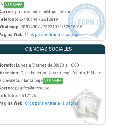
PN
VER MAPA
orreo:
preuniversitario@fcpn.edu.bo
elefono:
2-440144 - 2612819
hatsapp:
78874902 /73231319/62515015
agina Web:
Click para entrar a la página
CIENCIAS SOCIALES
orario:
Lunes a Viernes de 08:30 a 16:00
ireccion:
Calle Federico Zuazo esq. Zapata, Edificio
 Zavaleta, planta baja
VER MAPA
orreo:
psa.fcs@umsa.bo
elefono:
2612176
agina Web:
Click para entrar a la página