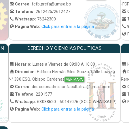
Correo:
fcfb.prefa@umsa.bo
-FC
Telefono:
2612425/2612427
C
Whatsapp:
76242300
T
Pagina Web:
Click para entrar a la página
W
P
ON
DERECHO Y CIENCIAS POLITICAS
Horario:
Lunes a Viernes de 09:00 A 16:00
H
Direccion:
Edificio Hernán Siles Suazo, Calle Loayza
D
N° 380 ESQ. Obispo Cardenas
René
VER MAPA
Correo:
direccionadmisionfacultativa@gmail.com
C
Telefono:
2201577
T
Whatsapp:
63088620 - 60147076 (SOLO WHATSAPP)
P
Pagina Web:
Click para entrar a la página