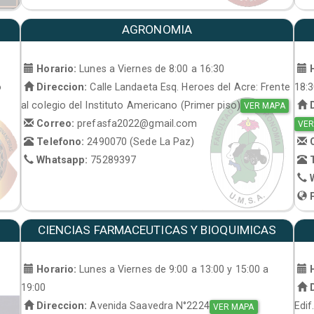
AGRONOMIA
Horario:
Lunes a Viernes de 8:00 a 16:30
H
o
Direccion:
Calle Landaeta Esq. Heroes del Acre: Frente
18:
al colegio del Instituto Americano (Primer piso)
D
VER MAPA
Correo:
prefasfa2022@gmail.com
VER
Telefono:
2490070 (Sede La Paz)
C
Whatsapp:
75289397
T
W
P
CIENCIAS FARMACEUTICAS Y BIOQUIMICAS
Horario:
Lunes a Viernes de 9:00 a 13:00 y 15:00 a
H
19:00
D
Direccion:
Avenida Saavedra N°2224
Edif
VER MAPA