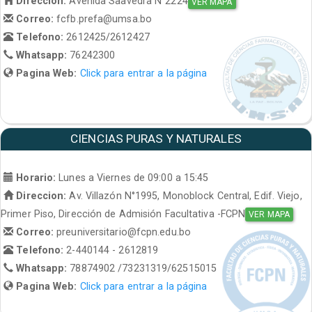
Direccion:
Avenida Saavedra N°2224
VER MAPA
Correo:
fcfb.prefa@umsa.bo
Telefono:
2612425/2612427
Whatsapp:
76242300
Pagina Web:
Click para entrar a la página
CIENCIAS PURAS Y NATURALES
Horario:
Lunes a Viernes de 09:00 a 15:45
Direccion:
Av. Villazón N°1995, Monoblock Central, Edif. Viejo,
Primer Piso, Dirección de Admisión Facultativa -FCPN
VER MAPA
Correo:
preuniversitario@fcpn.edu.bo
Telefono:
2-440144 - 2612819
Whatsapp:
78874902 /73231319/62515015
Pagina Web:
Click para entrar a la página