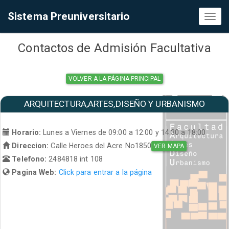
Sistema Preuniversitario
Toggl
naviga
Contactos de Admisión Facultativa
VOLVER A LA PÁGINA PRINCIPAL
ARQUITECTURA,ARTES,DISEÑO Y URBANISMO
Horario:
Lunes a Viernes de 09:00 a 12:00 y 14:30 a 18:00
Direccion:
Calle Heroes del Acre No1850
VER MAPA
Telefono:
2484818 int 108
Pagina Web:
Click para entrar a la página