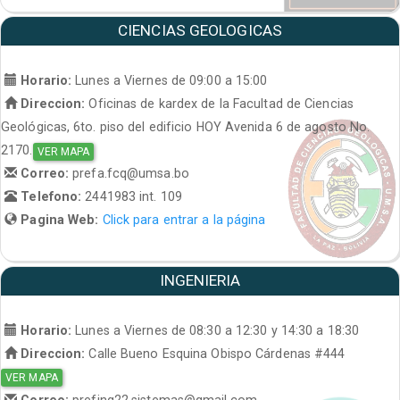
CIENCIAS GEOLOGICAS
Horario:
Lunes a Viernes de 09:00 a 15:00
Direccion:
Oficinas de kardex de la Facultad de Ciencias
Geológicas, 6to. piso del edificio HOY Avenida 6 de agosto No.
2170.
VER MAPA
Correo:
prefa.fcq@umsa.bo
Telefono:
2441983 int. 109
Pagina Web:
Click para entrar a la página
INGENIERIA
Horario:
Lunes a Viernes de 08:30 a 12:30 y 14:30 a 18:30
Direccion:
Calle Bueno Esquina Obispo Cárdenas #444
VER MAPA
Correo:
prefing22.sistemas@gmail.com