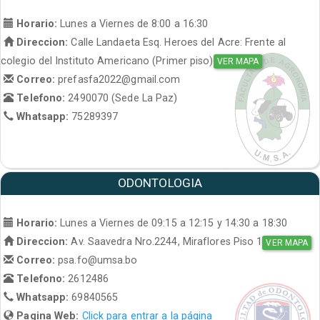
Horario:
Lunes a Viernes de 8:00 a 16:30
Direccion:
Calle Landaeta Esq. Heroes del Acre: Frente al
colegio del Instituto Americano (Primer piso)
VER MAPA
Correo:
prefasfa2022@gmail.com
Telefono:
2490070 (Sede La Paz)
Whatsapp:
75289397
ODONTOLOGIA
Horario:
Lunes a Viernes de 09:15 a 12:15 y 14:30 a 18:30
Direccion:
Av. Saavedra Nro.2244, Miraflores Piso 1
VER MAPA
Correo:
psa.fo@umsa.bo
Telefono:
2612486
Whatsapp:
69840565
Pagina Web:
Click para entrar a la página