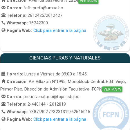
Direccion:
Avenida Saavedra N°2224
VER MAPA
Correo:
fcfb.prefa@umsa.bo
Telefono:
2612425/2612427
Whatsapp:
76242300
Pagina Web:
Click para entrar a la página
CIENCIAS PURAS Y NATURALES
Horario:
Lunes a Viernes de 09:00 a 15:45
Direccion:
Av. Villazón N°1995, Monoblock Central, Edif. Viejo,
Primer Piso, Dirección de Admisión Facultativa -FCPN
VER MAPA
Correo:
preuniversitario@fcpn.edu.bo
Telefono:
2-440144 - 2612819
Whatsapp:
78874902 /73231319/62515015
Pagina Web:
Click para entrar a la página