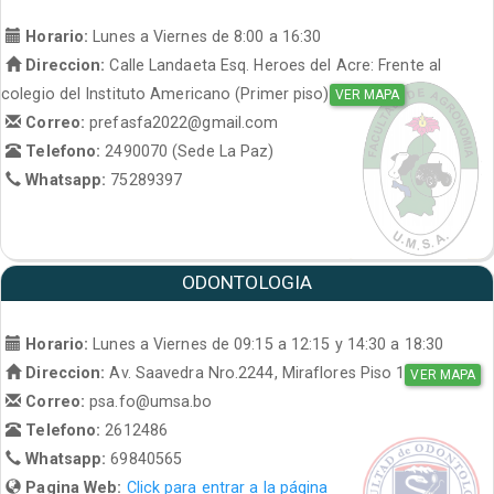
Horario:
Lunes a Viernes de 8:00 a 16:30
Direccion:
Calle Landaeta Esq. Heroes del Acre: Frente al
colegio del Instituto Americano (Primer piso)
VER MAPA
Correo:
prefasfa2022@gmail.com
Telefono:
2490070 (Sede La Paz)
Whatsapp:
75289397
ODONTOLOGIA
Horario:
Lunes a Viernes de 09:15 a 12:15 y 14:30 a 18:30
Direccion:
Av. Saavedra Nro.2244, Miraflores Piso 1
VER MAPA
Correo:
psa.fo@umsa.bo
Telefono:
2612486
Whatsapp:
69840565
Pagina Web:
Click para entrar a la página