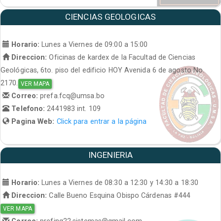
CIENCIAS GEOLOGICAS
Horario:
Lunes a Viernes de 09:00 a 15:00
Direccion:
Oficinas de kardex de la Facultad de Ciencias
Geológicas, 6to. piso del edificio HOY Avenida 6 de agosto No.
2170.
VER MAPA
Correo:
prefa.fcq@umsa.bo
Telefono:
2441983 int. 109
Pagina Web:
Click para entrar a la página
INGENIERIA
Horario:
Lunes a Viernes de 08:30 a 12:30 y 14:30 a 18:30
Direccion:
Calle Bueno Esquina Obispo Cárdenas #444
VER MAPA
Correo:
prefing22.sistemas@gmail.com