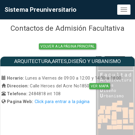
Sistema Preuniversitario
Toggl
naviga
Contactos de Admisión Facultativa
VOLVER A LA PÁGINA PRINCIPAL
ARQUITECTURA,ARTES,DISEÑO Y URBANISMO
Horario:
Lunes a Viernes de 09:00 a 12:00 y 14:30 a 18:00
Direccion:
Calle Heroes del Acre No1850
VER MAPA
Telefono:
2484818 int 108
Pagina Web:
Click para entrar a la página