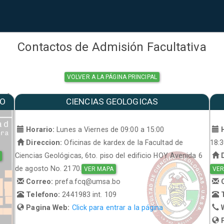
Contactos de Admisión Facultativa
VOLVER A LA PÁGINA PRINCIPAL
MO
CIENCIAS GEOLOGICAS
a
Horario:
Lunes a Viernes de 09:00 a 15:00
H
Direccion:
Oficinas de kardex de la Facultad de
18:
Ciencias Geológicas, 6to. piso del edificio HOY Avenida 6
D
de agosto No. 2170.
VER MAPA
VER
Correo:
prefa.fcq@umsa.bo
C
Telefono:
2441983 int. 109
T
Pagina Web:
Click para entrar a la página
W
P