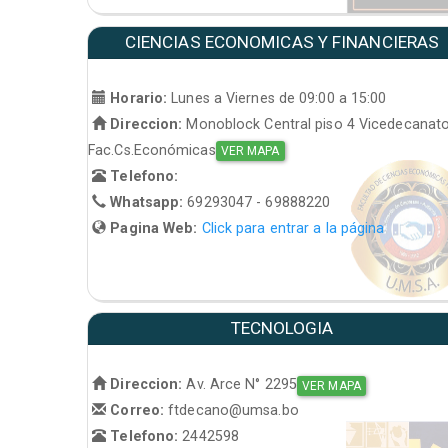
CIENCIAS ECONOMICAS Y FINANCIERAS
Horario:
Lunes a Viernes de 09:00 a 15:00
Direccion:
Monoblock Central piso 4 Vicedecanat
Fac.Cs.Económicas
VER MAPA
Telefono:
Whatsapp:
69293047 - 69888220
Pagina Web:
Click para entrar a la página
TECNOLOGIA
Direccion:
Av. Arce N° 2295
VER MAPA
Correo:
ftdecano@umsa.bo
Telefono:
2442598