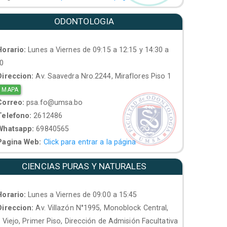
ODONTOLOGIA
orario:
Lunes a Viernes de 09:15 a 12:15 y 14:30 a
30
ireccion:
Av. Saavedra Nro.2244, Miraflores Piso 1
 MAPA
orreo:
psa.fo@umsa.bo
elefono:
2612486
hatsapp:
69840565
agina Web:
Click para entrar a la página
CIENCIAS PURAS Y NATURALES
orario:
Lunes a Viernes de 09:00 a 15:45
ireccion:
Av. Villazón N°1995, Monoblock Central,
. Viejo, Primer Piso, Dirección de Admisión Facultativa