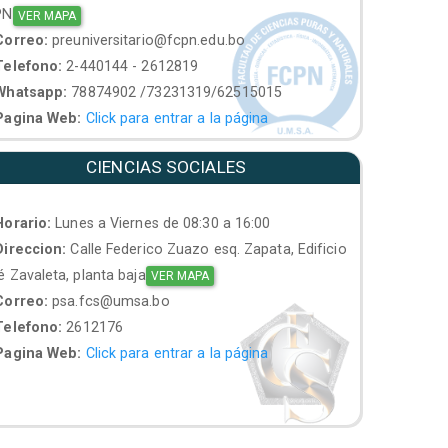
PN
VER MAPA
orreo:
preuniversitario@fcpn.edu.bo
elefono:
2-440144 - 2612819
hatsapp:
78874902 /73231319/62515015
agina Web:
Click para entrar a la página
CIENCIAS SOCIALES
orario:
Lunes a Viernes de 08:30 a 16:00
ireccion:
Calle Federico Zuazo esq. Zapata, Edificio
 Zavaleta, planta baja
VER MAPA
orreo:
psa.fcs@umsa.bo
elefono:
2612176
agina Web:
Click para entrar a la página