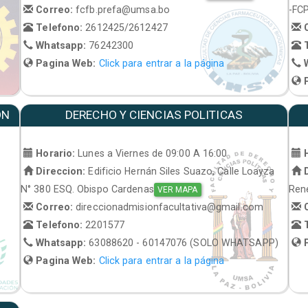
Correo:
fcfb.prefa@umsa.bo
-FC
Telefono:
2612425/2612427
C
Whatsapp:
76242300
T
Pagina Web:
Click para entrar a la página
W
P
ON
DERECHO Y CIENCIAS POLITICAS
Horario:
Lunes a Viernes de 09:00 A 16:00
H
Direccion:
Edificio Hernán Siles Suazo, Calle Loayza
D
N° 380 ESQ. Obispo Cardenas
René
VER MAPA
Correo:
direccionadmisionfacultativa@gmail.com
C
Telefono:
2201577
T
Whatsapp:
63088620 - 60147076 (SOLO WHATSAPP)
P
Pagina Web:
Click para entrar a la página