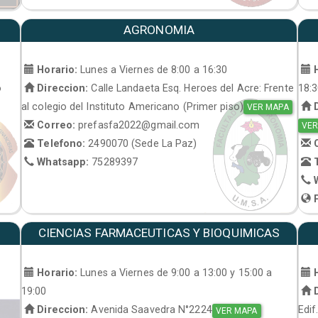
AGRONOMIA
Horario:
Lunes a Viernes de 8:00 a 16:30
H
o
Direccion:
Calle Landaeta Esq. Heroes del Acre: Frente
18:
al colegio del Instituto Americano (Primer piso)
D
VER MAPA
Correo:
prefasfa2022@gmail.com
VER
Telefono:
2490070 (Sede La Paz)
C
Whatsapp:
75289397
T
W
P
CIENCIAS FARMACEUTICAS Y BIOQUIMICAS
Horario:
Lunes a Viernes de 9:00 a 13:00 y 15:00 a
H
19:00
D
Direccion:
Avenida Saavedra N°2224
Edif
VER MAPA