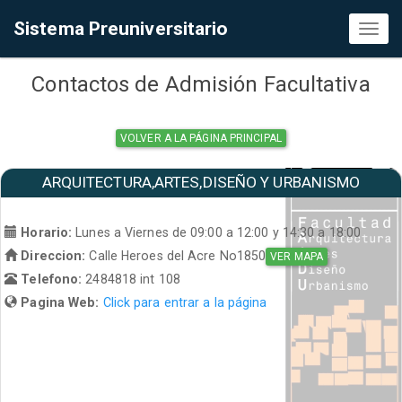
Sistema Preuniversitario
Toggl
naviga
Contactos de Admisión Facultativa
VOLVER A LA PÁGINA PRINCIPAL
ARQUITECTURA,ARTES,DISEÑO Y URBANISMO
Horario:
Lunes a Viernes de 09:00 a 12:00 y 14:30 a 18:00
Direccion:
Calle Heroes del Acre No1850
VER MAPA
Telefono:
2484818 int 108
Pagina Web:
Click para entrar a la página