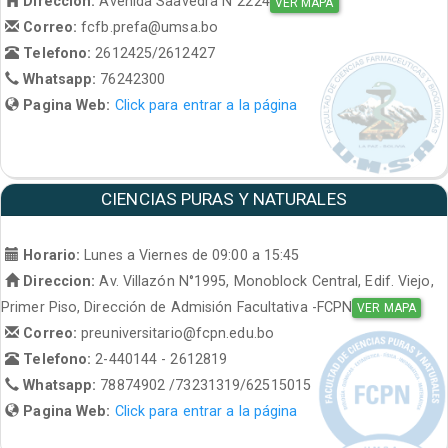
Direccion:
Avenida Saavedra N°2224
VER MAPA
Correo:
fcfb.prefa@umsa.bo
Telefono:
2612425/2612427
Whatsapp:
76242300
Pagina Web:
Click para entrar a la página
CIENCIAS PURAS Y NATURALES
Horario:
Lunes a Viernes de 09:00 a 15:45
Direccion:
Av. Villazón N°1995, Monoblock Central, Edif. Viejo,
Primer Piso, Dirección de Admisión Facultativa -FCPN
VER MAPA
Correo:
preuniversitario@fcpn.edu.bo
Telefono:
2-440144 - 2612819
Whatsapp:
78874902 /73231319/62515015
Pagina Web:
Click para entrar a la página