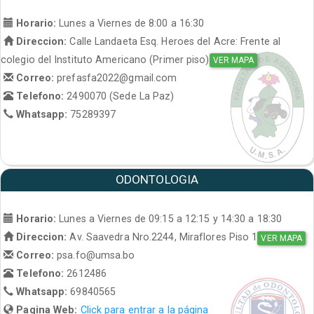
Horario:
Lunes a Viernes de 8:00 a 16:30
Direccion:
Calle Landaeta Esq. Heroes del Acre: Frente al
colegio del Instituto Americano (Primer piso)
VER MAPA
Correo:
prefasfa2022@gmail.com
Telefono:
2490070 (Sede La Paz)
Whatsapp:
75289397
ODONTOLOGIA
Horario:
Lunes a Viernes de 09:15 a 12:15 y 14:30 a 18:30
Direccion:
Av. Saavedra Nro.2244, Miraflores Piso 1
VER MAPA
Correo:
psa.fo@umsa.bo
Telefono:
2612486
Whatsapp:
69840565
Pagina Web:
Click para entrar a la página