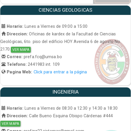
CIENCIAS GEOLOGICAS
Horario:
Lunes a Viernes de 09:00 a 15:00
Direccion:
Oficinas de kardex de la Facultad de Ciencias
Geológicas, 6to. piso del edificio HOY Avenida 6 de agosto No.
2170.
VER MAPA
Correo:
prefa.fcq@umsa.bo
Telefono:
2441983 int. 109
Pagina Web:
Click para entrar a la página
INGENIERIA
Horario:
Lunes a Viernes de 08:30 a 12:30 y 14:30 a 18:30
Direccion:
Calle Bueno Esquina Obispo Cárdenas #444
VER MAPA
Correo:
prefing22.sistemas@gmail.com