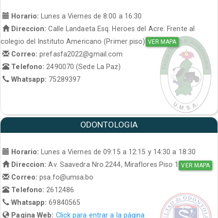
Horario:
Lunes a Viernes de 8:00 a 16:30
Direccion:
Calle Landaeta Esq. Heroes del Acre: Frente al
colegio del Instituto Americano (Primer piso)
VER MAPA
Correo:
prefasfa2022@gmail.com
Telefono:
2490070 (Sede La Paz)
Whatsapp:
75289397
ODONTOLOGIA
Horario:
Lunes a Viernes de 09:15 a 12:15 y 14:30 a 18:30
Direccion:
Av. Saavedra Nro.2244, Miraflores Piso 1
VER MAPA
Correo:
psa.fo@umsa.bo
Telefono:
2612486
Whatsapp:
69840565
Pagina Web:
Click para entrar a la página