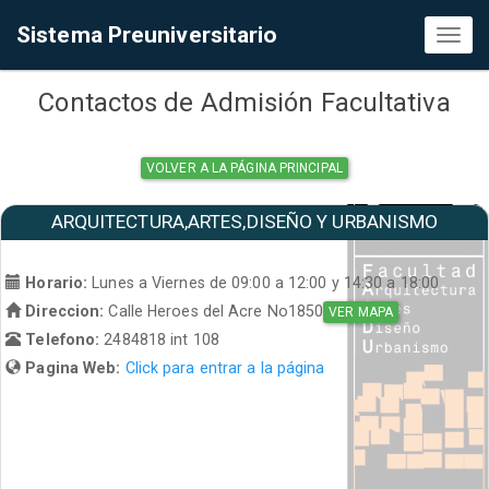
Sistema Preuniversitario
Toggl
naviga
Contactos de Admisión Facultativa
VOLVER A LA PÁGINA PRINCIPAL
ARQUITECTURA,ARTES,DISEÑO Y URBANISMO
Horario:
Lunes a Viernes de 09:00 a 12:00 y 14:30 a 18:00
Direccion:
Calle Heroes del Acre No1850
VER MAPA
Telefono:
2484818 int 108
Pagina Web:
Click para entrar a la página