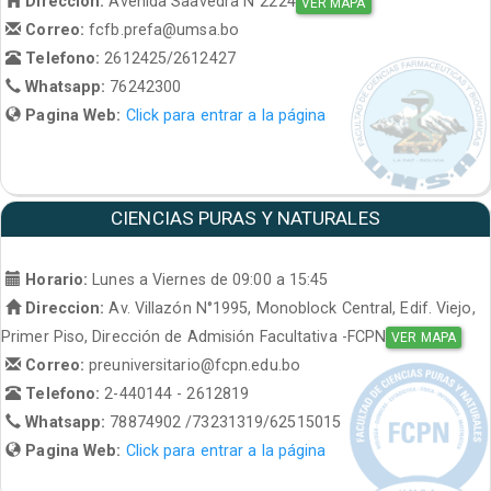
Direccion:
Avenida Saavedra N°2224
VER MAPA
Correo:
fcfb.prefa@umsa.bo
Telefono:
2612425/2612427
Whatsapp:
76242300
Pagina Web:
Click para entrar a la página
CIENCIAS PURAS Y NATURALES
Horario:
Lunes a Viernes de 09:00 a 15:45
Direccion:
Av. Villazón N°1995, Monoblock Central, Edif. Viejo,
Primer Piso, Dirección de Admisión Facultativa -FCPN
VER MAPA
Correo:
preuniversitario@fcpn.edu.bo
Telefono:
2-440144 - 2612819
Whatsapp:
78874902 /73231319/62515015
Pagina Web:
Click para entrar a la página