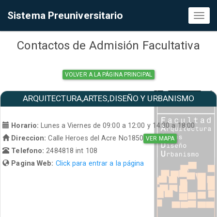
Sistema Preuniversitario
Toggl
naviga
Contactos de Admisión Facultativa
VOLVER A LA PÁGINA PRINCIPAL
ARQUITECTURA,ARTES,DISEÑO Y URBANISMO
Horario:
Lunes a Viernes de 09:00 a 12:00 y 14:30 a 18:00
Direccion:
Calle Heroes del Acre No1850
VER MAPA
Telefono:
2484818 int 108
Pagina Web:
Click para entrar a la página