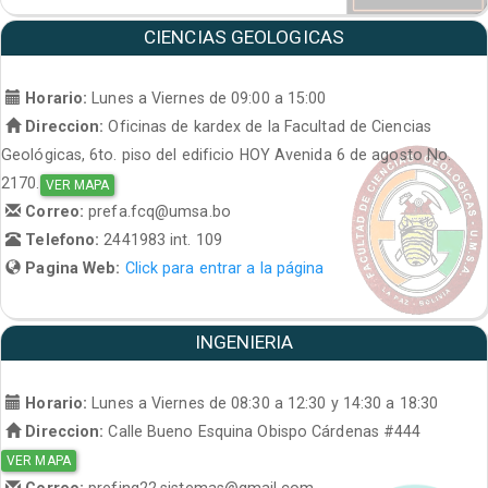
CIENCIAS GEOLOGICAS
Horario:
Lunes a Viernes de 09:00 a 15:00
Direccion:
Oficinas de kardex de la Facultad de Ciencias
Geológicas, 6to. piso del edificio HOY Avenida 6 de agosto No.
2170.
VER MAPA
Correo:
prefa.fcq@umsa.bo
Telefono:
2441983 int. 109
Pagina Web:
Click para entrar a la página
INGENIERIA
Horario:
Lunes a Viernes de 08:30 a 12:30 y 14:30 a 18:30
Direccion:
Calle Bueno Esquina Obispo Cárdenas #444
VER MAPA
Correo:
prefing22.sistemas@gmail.com