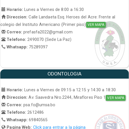
Horario:
Lunes a Viernes de 8:00 a 16:30
Direccion:
Calle Landaeta Esq. Heroes del Acre: Frente al
colegio del Instituto Americano (Primer piso)
VER MAPA
Correo:
prefasfa2022@gmail.com
Telefono:
2490070 (Sede La Paz)
Whatsapp:
75289397
ODONTOLOGIA
Horario:
Lunes a Viernes de 09:15 a 12:15 y 14:30 a 18:30
Direccion:
Av. Saavedra Nro.2244, Miraflores Piso 1
VER MAPA
Correo:
psa.fo@umsa.bo
Telefono:
2612486
Whatsapp:
69840565
Pagina Web:
Click para entrar a la página