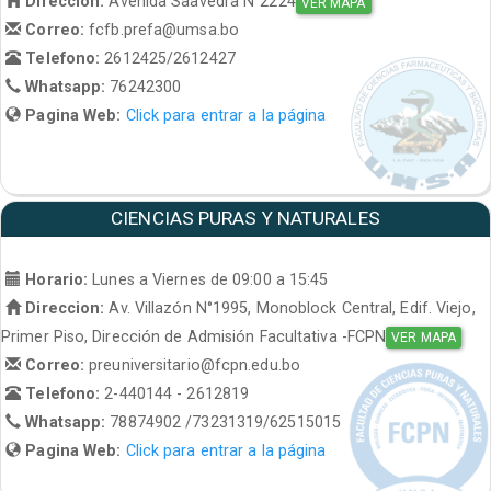
Direccion:
Avenida Saavedra N°2224
VER MAPA
Correo:
fcfb.prefa@umsa.bo
Telefono:
2612425/2612427
Whatsapp:
76242300
Pagina Web:
Click para entrar a la página
CIENCIAS PURAS Y NATURALES
Horario:
Lunes a Viernes de 09:00 a 15:45
Direccion:
Av. Villazón N°1995, Monoblock Central, Edif. Viejo,
Primer Piso, Dirección de Admisión Facultativa -FCPN
VER MAPA
Correo:
preuniversitario@fcpn.edu.bo
Telefono:
2-440144 - 2612819
Whatsapp:
78874902 /73231319/62515015
Pagina Web:
Click para entrar a la página