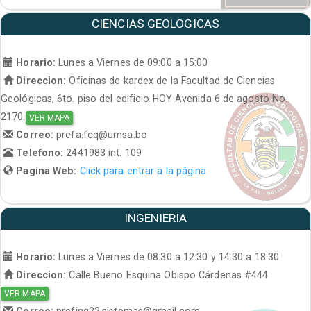
CIENCIAS GEOLOGICAS
Horario:
Lunes a Viernes de 09:00 a 15:00
Direccion:
Oficinas de kardex de la Facultad de Ciencias
Geológicas, 6to. piso del edificio HOY Avenida 6 de agosto No.
2170.
VER MAPA
Correo:
prefa.fcq@umsa.bo
Telefono:
2441983 int. 109
Pagina Web:
Click para entrar a la página
INGENIERIA
Horario:
Lunes a Viernes de 08:30 a 12:30 y 14:30 a 18:30
Direccion:
Calle Bueno Esquina Obispo Cárdenas #444
VER MAPA
Correo:
prefing22.sistemas@gmail.com