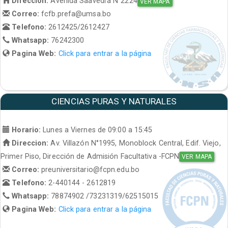
Direccion:
Avenida Saavedra N°2224
VER MAPA
Correo:
fcfb.prefa@umsa.bo
Telefono:
2612425/2612427
Whatsapp:
76242300
Pagina Web:
Click para entrar a la página
CIENCIAS PURAS Y NATURALES
Horario:
Lunes a Viernes de 09:00 a 15:45
Direccion:
Av. Villazón N°1995, Monoblock Central, Edif. Viejo,
Primer Piso, Dirección de Admisión Facultativa -FCPN
VER MAPA
Correo:
preuniversitario@fcpn.edu.bo
Telefono:
2-440144 - 2612819
Whatsapp:
78874902 /73231319/62515015
Pagina Web:
Click para entrar a la página