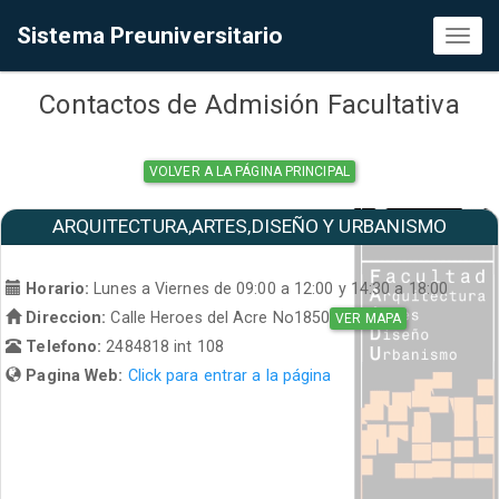
Sistema Preuniversitario
Toggl
naviga
Contactos de Admisión Facultativa
VOLVER A LA PÁGINA PRINCIPAL
ARQUITECTURA,ARTES,DISEÑO Y URBANISMO
Horario:
Lunes a Viernes de 09:00 a 12:00 y 14:30 a 18:00
Direccion:
Calle Heroes del Acre No1850
VER MAPA
Telefono:
2484818 int 108
Pagina Web:
Click para entrar a la página