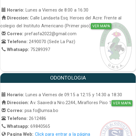
Horario:
Lunes a Viernes de 8:00 a 16:30
Direccion:
Calle Landaeta Esq. Heroes del Acre: Frente al
colegio del Instituto Americano (Primer piso)
VER MAPA
Correo:
prefasfa2022@gmail.com
Telefono:
2490070 (Sede La Paz)
Whatsapp:
75289397
ODONTOLOGIA
Horario:
Lunes a Viernes de 09:15 a 12:15 y 14:30 a 18:30
Direccion:
Av. Saavedra Nro.2244, Miraflores Piso 1
VER MAPA
Correo:
psa.fo@umsa.bo
Telefono:
2612486
Whatsapp:
69840565
Pagina Web:
Click para entrar a la página