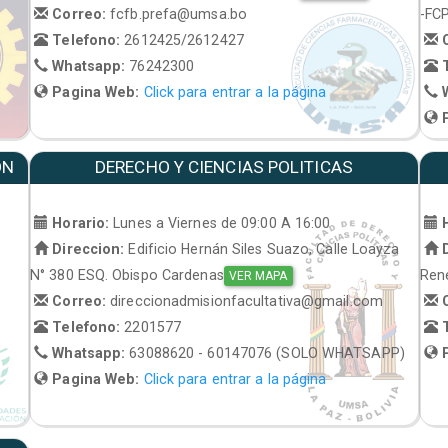
Correo:
fcfb.prefa@umsa.bo
-FC
Telefono:
2612425/2612427
C
Whatsapp:
76242300
T
Pagina Web:
Click para entrar a la página
W
P
ON
DERECHO Y CIENCIAS POLITICAS
Horario:
Lunes a Viernes de 09:00 A 16:00
H
Direccion:
Edificio Hernán Siles Suazo, Calle Loayza
D
N° 380 ESQ. Obispo Cardenas
René
VER MAPA
Correo:
direccionadmisionfacultativa@gmail.com
C
Telefono:
2201577
T
Whatsapp:
63088620 - 60147076 (SOLO WHATSAPP)
P
Pagina Web:
Click para entrar a la página