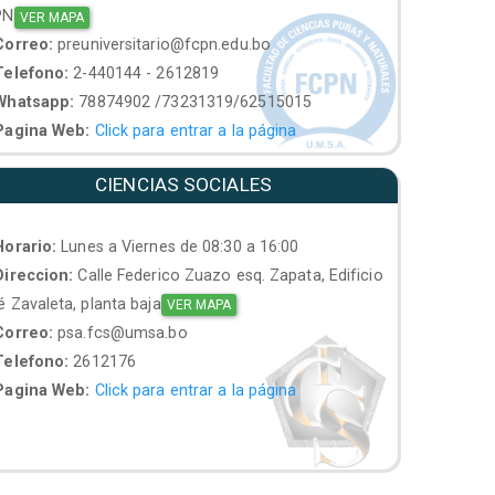
PN
VER MAPA
orreo:
preuniversitario@fcpn.edu.bo
elefono:
2-440144 - 2612819
hatsapp:
78874902 /73231319/62515015
agina Web:
Click para entrar a la página
CIENCIAS SOCIALES
orario:
Lunes a Viernes de 08:30 a 16:00
ireccion:
Calle Federico Zuazo esq. Zapata, Edificio
 Zavaleta, planta baja
VER MAPA
orreo:
psa.fcs@umsa.bo
elefono:
2612176
agina Web:
Click para entrar a la página