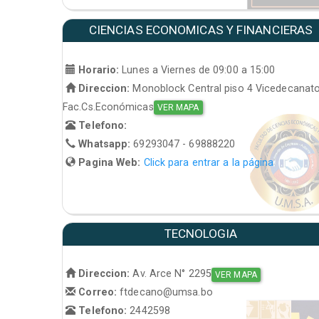
CIENCIAS ECONOMICAS Y FINANCIERAS
Horario:
Lunes a Viernes de 09:00 a 15:00
Direccion:
Monoblock Central piso 4 Vicedecanat
Fac.Cs.Económicas
VER MAPA
Telefono:
Whatsapp:
69293047 - 69888220
Pagina Web:
Click para entrar a la página
TECNOLOGIA
Direccion:
Av. Arce N° 2295
VER MAPA
Correo:
ftdecano@umsa.bo
Telefono:
2442598