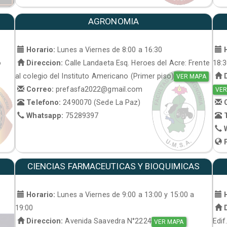
AGRONOMIA
Horario:
Lunes a Viernes de 8:00 a 16:30
H
o
Direccion:
Calle Landaeta Esq. Heroes del Acre: Frente
18:
al colegio del Instituto Americano (Primer piso)
D
VER MAPA
Correo:
prefasfa2022@gmail.com
VER
Telefono:
2490070 (Sede La Paz)
C
Whatsapp:
75289397
T
W
P
CIENCIAS FARMACEUTICAS Y BIOQUIMICAS
Horario:
Lunes a Viernes de 9:00 a 13:00 y 15:00 a
H
19:00
D
Direccion:
Avenida Saavedra N°2224
Edif
VER MAPA