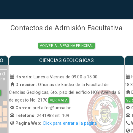
Contactos de Admisión Facultativa
VOLVER A LA PÁGINA PRINCIPAL
MO
CIENCIAS GEOLOGICAS
a
Horario:
Lunes a Viernes de 09:00 a 15:00
H
Direccion:
Oficinas de kardex de la Facultad de
18:
Ciencias Geológicas, 6to. piso del edificio HOY Avenida 6
D
de agosto No. 2170.
VER MAPA
VER
Correo:
prefa.fcq@umsa.bo
C
Telefono:
2441983 int. 109
T
Pagina Web:
Click para entrar a la página
W
P