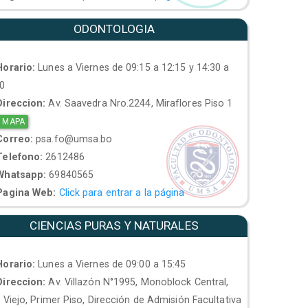
ODONTOLOGIA
orario:
Lunes a Viernes de 09:15 a 12:15 y 14:30 a
30
ireccion:
Av. Saavedra Nro.2244, Miraflores Piso 1
 MAPA
orreo:
psa.fo@umsa.bo
elefono:
2612486
hatsapp:
69840565
agina Web:
Click para entrar a la página
CIENCIAS PURAS Y NATURALES
orario:
Lunes a Viernes de 09:00 a 15:45
ireccion:
Av. Villazón N°1995, Monoblock Central,
. Viejo, Primer Piso, Dirección de Admisión Facultativa