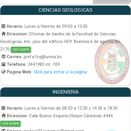
CIENCIAS GEOLOGICAS
Horario:
Lunes a Viernes de 09:00 a 15:00
Direccion:
Oficinas de kardex de la Facultad de Ciencias
Geológicas, 6to. piso del edificio HOY Avenida 6 de agosto No.
2170.
VER MAPA
Correo:
prefa.fcq@umsa.bo
Telefono:
2441983 int. 109
Pagina Web:
Click para entrar a la página
INGENIERIA
Horario:
Lunes a Viernes de 08:30 a 12:30 y 14:30 a 18:30
Direccion:
Calle Bueno Esquina Obispo Cárdenas #444
VER MAPA
Correo:
prefing22.sistemas@gmail.com