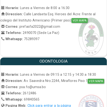
Horario:
Lunes a Viernes de 8:00 a 16:30
Direccion:
Calle Landaeta Esq. Heroes del Acre: Frente al
colegio del Instituto Americano (Primer piso)
VER MAPA
Correo:
prefasfa2022@gmail.com
Telefono:
2490070 (Sede La Paz)
Whatsapp:
75289397
ODONTOLOGIA
Horario:
Lunes a Viernes de 09:15 a 12:15 y 14:30 a 18:30
Direccion:
Av. Saavedra Nro.2244, Miraflores Piso 1
VER MAPA
Correo:
psa.fo@umsa.bo
Telefono:
2612486
Whatsapp:
69840565
Pagina Web:
Click para entrar a la página