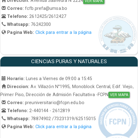
Direccion:
Avenida Saavedra N°2224
VER MAPA
Correo:
fcfb.prefa@umsa.bo
Telefono:
2612425/2612427
Whatsapp:
76242300
Pagina Web:
Click para entrar a la página
CIENCIAS PURAS Y NATURALES
Horario:
Lunes a Viernes de 09:00 a 15:45
Direccion:
Av. Villazón N°1995, Monoblock Central, Edif. Viejo,
Primer Piso, Dirección de Admisión Facultativa -FCPN
VER MAPA
Correo:
preuniversitario@fcpn.edu.bo
Telefono:
2-440144 - 2612819
Whatsapp:
78874902 /73231319/62515015
Pagina Web:
Click para entrar a la página