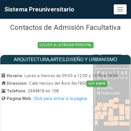
Sistema Preuniversitario
Toggl
naviga
Contactos de Admisión Facultativa
VOLVER A LA PÁGINA PRINCIPAL
ARQUITECTURA,ARTES,DISEÑO Y URBANISMO
Horario:
Lunes a Viernes de 09:00 a 12:00 y 14:30 a 18:00
Direccion:
Calle Heroes del Acre No1850
VER MAPA
Telefono:
2484818 int 108
Pagina Web:
Click para entrar a la página