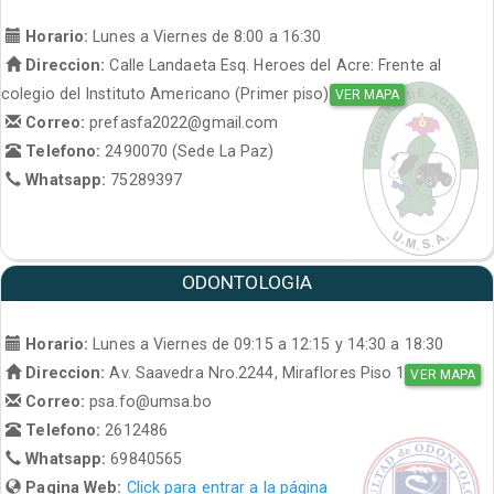
Horario:
Lunes a Viernes de 8:00 a 16:30
Direccion:
Calle Landaeta Esq. Heroes del Acre: Frente al
colegio del Instituto Americano (Primer piso)
VER MAPA
Correo:
prefasfa2022@gmail.com
Telefono:
2490070 (Sede La Paz)
Whatsapp:
75289397
ODONTOLOGIA
Horario:
Lunes a Viernes de 09:15 a 12:15 y 14:30 a 18:30
Direccion:
Av. Saavedra Nro.2244, Miraflores Piso 1
VER MAPA
Correo:
psa.fo@umsa.bo
Telefono:
2612486
Whatsapp:
69840565
Pagina Web:
Click para entrar a la página