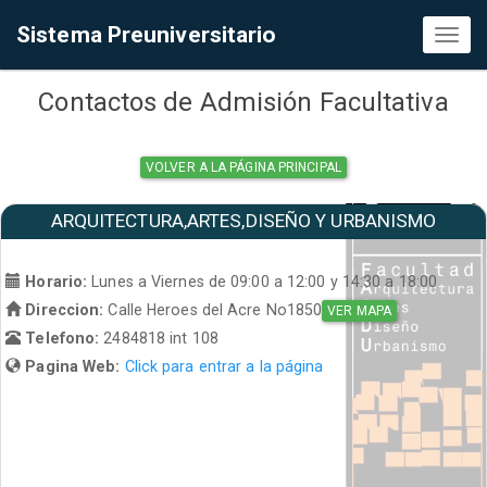
Sistema Preuniversitario
Toggl
naviga
Contactos de Admisión Facultativa
VOLVER A LA PÁGINA PRINCIPAL
ARQUITECTURA,ARTES,DISEÑO Y URBANISMO
Horario:
Lunes a Viernes de 09:00 a 12:00 y 14:30 a 18:00
Direccion:
Calle Heroes del Acre No1850
VER MAPA
Telefono:
2484818 int 108
Pagina Web:
Click para entrar a la página