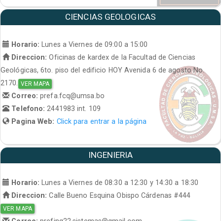
CIENCIAS GEOLOGICAS
Horario:
Lunes a Viernes de 09:00 a 15:00
Direccion:
Oficinas de kardex de la Facultad de Ciencias
Geológicas, 6to. piso del edificio HOY Avenida 6 de agosto No.
2170.
VER MAPA
Correo:
prefa.fcq@umsa.bo
Telefono:
2441983 int. 109
Pagina Web:
Click para entrar a la página
INGENIERIA
Horario:
Lunes a Viernes de 08:30 a 12:30 y 14:30 a 18:30
Direccion:
Calle Bueno Esquina Obispo Cárdenas #444
VER MAPA
Correo:
prefing22.sistemas@gmail.com