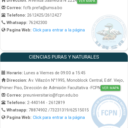
Direccion:
Avenida Saavedra N°2224
VER MAPA
Correo:
fcfb.prefa@umsa.bo
Telefono:
2612425/2612427
Whatsapp:
76242300
Pagina Web:
Click para entrar a la página
CIENCIAS PURAS Y NATURALES
Horario:
Lunes a Viernes de 09:00 a 15:45
Direccion:
Av. Villazón N°1995, Monoblock Central, Edif. Viejo,
Primer Piso, Dirección de Admisión Facultativa -FCPN
VER MAPA
Correo:
preuniversitario@fcpn.edu.bo
Telefono:
2-440144 - 2612819
Whatsapp:
78874902 /73231319/62515015
Pagina Web:
Click para entrar a la página