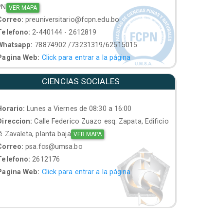
PN
VER MAPA
orreo:
preuniversitario@fcpn.edu.bo
elefono:
2-440144 - 2612819
hatsapp:
78874902 /73231319/62515015
agina Web:
Click para entrar a la página
CIENCIAS SOCIALES
orario:
Lunes a Viernes de 08:30 a 16:00
ireccion:
Calle Federico Zuazo esq. Zapata, Edificio
 Zavaleta, planta baja
VER MAPA
orreo:
psa.fcs@umsa.bo
elefono:
2612176
agina Web:
Click para entrar a la página