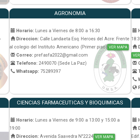
AGRONOMIA
Horario:
Lunes a Viernes de 8:00 a 16:30
H
o
Direccion:
Calle Landaeta Esq. Heroes del Acre: Frente
18:
al colegio del Instituto Americano (Primer piso)
D
VER MAPA
Correo:
prefasfa2022@gmail.com
VER
Telefono:
2490070 (Sede La Paz)
C
Whatsapp:
75289397
T
W
P
CIENCIAS FARMACEUTICAS Y BIOQUIMICAS
Horario:
Lunes a Viernes de 9:00 a 13:00 y 15:00 a
H
19:00
D
Direccion:
Avenida Saavedra N°2224
Edif
VER MAPA