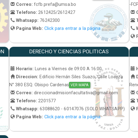
Correo:
fcfb.prefa@umsa.bo
-FC
Telefono:
2612425/2612427
C
Whatsapp:
76242300
T
Pagina Web:
Click para entrar a la página
W
P
ON
DERECHO Y CIENCIAS POLITICAS
Horario:
Lunes a Viernes de 09:00 A 16:00
H
Direccion:
Edificio Hernán Siles Suazo, Calle Loayza
D
N° 380 ESQ. Obispo Cardenas
René
VER MAPA
Correo:
direccionadmisionfacultativa@gmail.com
C
Telefono:
2201577
T
Whatsapp:
63088620 - 60147076 (SOLO WHATSAPP)
P
Pagina Web:
Click para entrar a la página