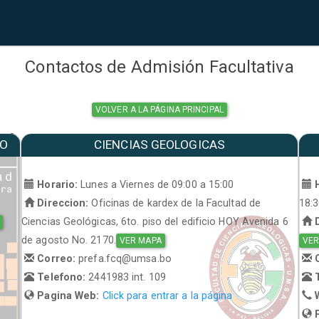
Contactos de Admisión Facultativa
VOLVER A LA PÁGINA PRINCIPAL
MO
CIENCIAS GEOLOGICAS
a
Horario:
Lunes a Viernes de 09:00 a 15:00
H
Direccion:
Oficinas de kardex de la Facultad de
18:
Ciencias Geológicas, 6to. piso del edificio HOY Avenida 6
D
de agosto No. 2170.
VER MAPA
VER
Correo:
prefa.fcq@umsa.bo
C
Telefono:
2441983 int. 109
T
Pagina Web:
Click para entrar a la página
W
P