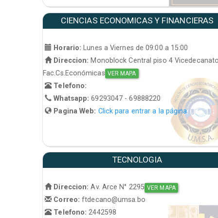
CIENCIAS ECONOMICAS Y FINANCIERAS
Horario:
Lunes a Viernes de 09:00 a 15:00
Direccion:
Monoblock Central piso 4 Vicedecanat
Fac.Cs.Económicas
VER MAPA
Telefono:
Whatsapp:
69293047 - 69888220
Pagina Web:
Click para entrar a la página
TECNOLOGIA
Direccion:
Av. Arce N° 2295
VER MAPA
Correo:
ftdecano@umsa.bo
Telefono:
2442598