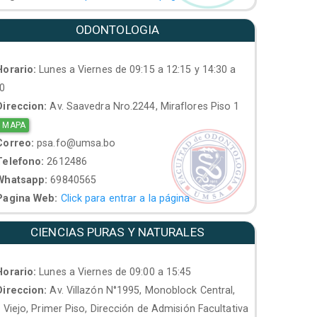
ODONTOLOGIA
orario:
Lunes a Viernes de 09:15 a 12:15 y 14:30 a
30
ireccion:
Av. Saavedra Nro.2244, Miraflores Piso 1
 MAPA
orreo:
psa.fo@umsa.bo
elefono:
2612486
hatsapp:
69840565
agina Web:
Click para entrar a la página
CIENCIAS PURAS Y NATURALES
orario:
Lunes a Viernes de 09:00 a 15:45
ireccion:
Av. Villazón N°1995, Monoblock Central,
. Viejo, Primer Piso, Dirección de Admisión Facultativa