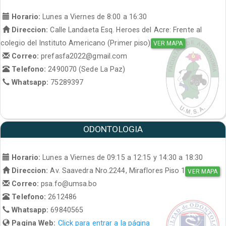
Horario:
Lunes a Viernes de 8:00 a 16:30
Direccion:
Calle Landaeta Esq. Heroes del Acre: Frente al
colegio del Instituto Americano (Primer piso)
VER MAPA
Correo:
prefasfa2022@gmail.com
Telefono:
2490070 (Sede La Paz)
Whatsapp:
75289397
ODONTOLOGIA
Horario:
Lunes a Viernes de 09:15 a 12:15 y 14:30 a 18:30
Direccion:
Av. Saavedra Nro.2244, Miraflores Piso 1
VER MAPA
Correo:
psa.fo@umsa.bo
Telefono:
2612486
Whatsapp:
69840565
Pagina Web:
Click para entrar a la página