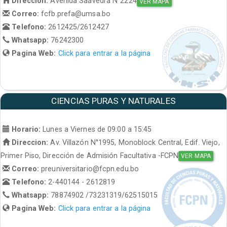
Direccion:
Avenida Saavedra N°2224
VER MAPA
Correo:
fcfb.prefa@umsa.bo
Telefono:
2612425/2612427
Whatsapp:
76242300
Pagina Web:
Click para entrar a la página
CIENCIAS PURAS Y NATURALES
Horario:
Lunes a Viernes de 09:00 a 15:45
Direccion:
Av. Villazón N°1995, Monoblock Central, Edif. Viejo,
Primer Piso, Dirección de Admisión Facultativa -FCPN
VER MAPA
Correo:
preuniversitario@fcpn.edu.bo
Telefono:
2-440144 - 2612819
Whatsapp:
78874902 /73231319/62515015
Pagina Web:
Click para entrar a la página