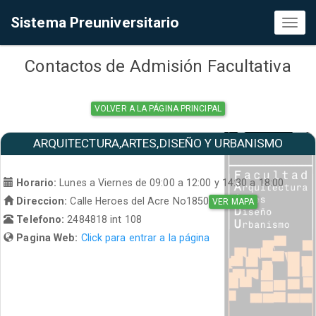
Sistema Preuniversitario
Toggl
naviga
Contactos de Admisión Facultativa
VOLVER A LA PÁGINA PRINCIPAL
ARQUITECTURA,ARTES,DISEÑO Y URBANISMO
Horario:
Lunes a Viernes de 09:00 a 12:00 y 14:30 a 18:00
Direccion:
Calle Heroes del Acre No1850
VER MAPA
Telefono:
2484818 int 108
Pagina Web:
Click para entrar a la página