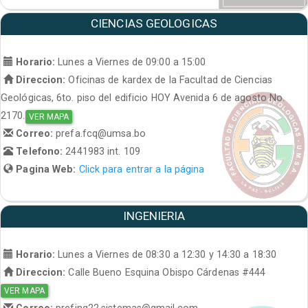
CIENCIAS GEOLOGICAS
Horario:
Lunes a Viernes de 09:00 a 15:00
Direccion:
Oficinas de kardex de la Facultad de Ciencias
Geológicas, 6to. piso del edificio HOY Avenida 6 de agosto No.
2170.
VER MAPA
Correo:
prefa.fcq@umsa.bo
Telefono:
2441983 int. 109
Pagina Web:
Click para entrar a la página
INGENIERIA
Horario:
Lunes a Viernes de 08:30 a 12:30 y 14:30 a 18:30
Direccion:
Calle Bueno Esquina Obispo Cárdenas #444
VER MAPA
Correo:
prefing22.sistemas@gmail.com