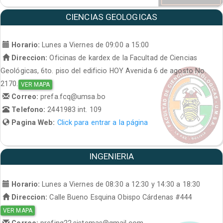
CIENCIAS GEOLOGICAS
Horario:
Lunes a Viernes de 09:00 a 15:00
Direccion:
Oficinas de kardex de la Facultad de Ciencias
Geológicas, 6to. piso del edificio HOY Avenida 6 de agosto No.
2170.
VER MAPA
Correo:
prefa.fcq@umsa.bo
Telefono:
2441983 int. 109
Pagina Web:
Click para entrar a la página
INGENIERIA
Horario:
Lunes a Viernes de 08:30 a 12:30 y 14:30 a 18:30
Direccion:
Calle Bueno Esquina Obispo Cárdenas #444
VER MAPA
Correo:
prefing22.sistemas@gmail.com