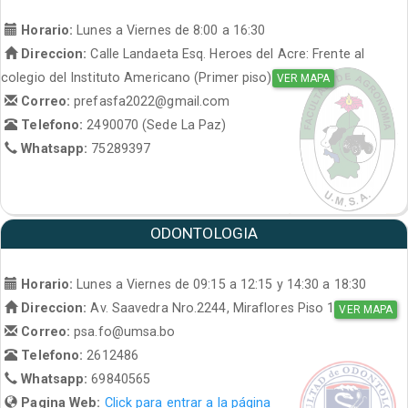
Horario:
Lunes a Viernes de 8:00 a 16:30
Direccion:
Calle Landaeta Esq. Heroes del Acre: Frente al
colegio del Instituto Americano (Primer piso)
VER MAPA
Correo:
prefasfa2022@gmail.com
Telefono:
2490070 (Sede La Paz)
Whatsapp:
75289397
ODONTOLOGIA
Horario:
Lunes a Viernes de 09:15 a 12:15 y 14:30 a 18:30
Direccion:
Av. Saavedra Nro.2244, Miraflores Piso 1
VER MAPA
Correo:
psa.fo@umsa.bo
Telefono:
2612486
Whatsapp:
69840565
Pagina Web:
Click para entrar a la página