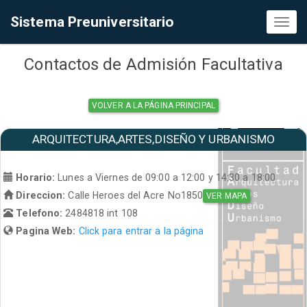
Sistema Preuniversitario
Toggl
naviga
Contactos de Admisión Facultativa
VOLVER A LA PÁGINA PRINCIPAL
ARQUITECTURA,ARTES,DISEÑO Y URBANISMO
Horario:
Lunes a Viernes de 09:00 a 12:00 y 14:30 a 18:00
Direccion:
Calle Heroes del Acre No1850
VER MAPA
Telefono:
2484818 int 108
Pagina Web:
Click para entrar a la página