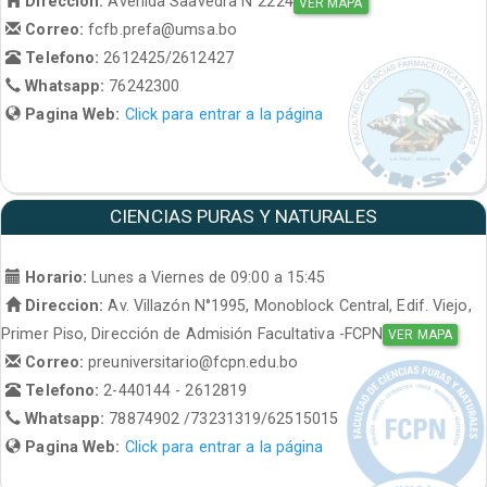
Direccion:
Avenida Saavedra N°2224
VER MAPA
Correo:
fcfb.prefa@umsa.bo
Telefono:
2612425/2612427
Whatsapp:
76242300
Pagina Web:
Click para entrar a la página
CIENCIAS PURAS Y NATURALES
Horario:
Lunes a Viernes de 09:00 a 15:45
Direccion:
Av. Villazón N°1995, Monoblock Central, Edif. Viejo,
Primer Piso, Dirección de Admisión Facultativa -FCPN
VER MAPA
Correo:
preuniversitario@fcpn.edu.bo
Telefono:
2-440144 - 2612819
Whatsapp:
78874902 /73231319/62515015
Pagina Web:
Click para entrar a la página