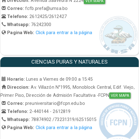
Direccion:
Avenida Saavedra N°2224
VER MAPA
Correo:
fcfb.prefa@umsa.bo
Telefono:
2612425/2612427
Whatsapp:
76242300
Pagina Web:
Click para entrar a la página
CIENCIAS PURAS Y NATURALES
Horario:
Lunes a Viernes de 09:00 a 15:45
Direccion:
Av. Villazón N°1995, Monoblock Central, Edif. Viejo,
Primer Piso, Dirección de Admisión Facultativa -FCPN
VER MAPA
Correo:
preuniversitario@fcpn.edu.bo
Telefono:
2-440144 - 2612819
Whatsapp:
78874902 /73231319/62515015
Pagina Web:
Click para entrar a la página