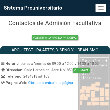
Sistema Preuniversitario
Toggl
naviga
Contactos de Admisión Facultativa
VOLVER A LA PÁGINA PRINCIPAL
ARQUITECTURA,ARTES,DISEÑO Y URBANISMO
Horario:
Lunes a Viernes de 09:00 a 12:00 y 14:30 a 18:00
Direccion:
Calle Heroes del Acre No1850
VER MAPA
Telefono:
2484818 int 108
Pagina Web:
Click para entrar a la página