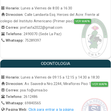
Horario:
Lunes a Viernes de 8:00 a 16:30
Direccion:
Calle Landaeta Esq. Heroes del Acre: Frente al
colegio del Instituto Americano (Primer piso)
VER MAPA
Correo:
prefasfa2022@gmail.com
Telefono:
2490070 (Sede La Paz)
Whatsapp:
75289397
ODONTOLOGIA
Horario:
Lunes a Viernes de 09:15 a 12:15 y 14:30 a 18:30
Direccion:
Av. Saavedra Nro.2244, Miraflores Piso 1
VER MAPA
Correo:
psa.fo@umsa.bo
Telefono:
2612486
Whatsapp:
69840565
Pagina Web:
Click para entrar a la página