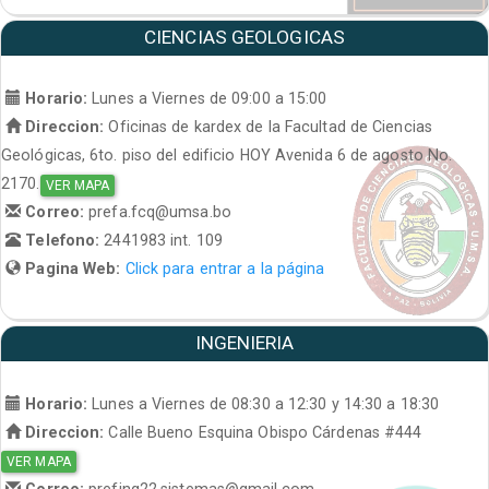
CIENCIAS GEOLOGICAS
Horario:
Lunes a Viernes de 09:00 a 15:00
Direccion:
Oficinas de kardex de la Facultad de Ciencias
Geológicas, 6to. piso del edificio HOY Avenida 6 de agosto No.
2170.
VER MAPA
Correo:
prefa.fcq@umsa.bo
Telefono:
2441983 int. 109
Pagina Web:
Click para entrar a la página
INGENIERIA
Horario:
Lunes a Viernes de 08:30 a 12:30 y 14:30 a 18:30
Direccion:
Calle Bueno Esquina Obispo Cárdenas #444
VER MAPA
Correo:
prefing22.sistemas@gmail.com