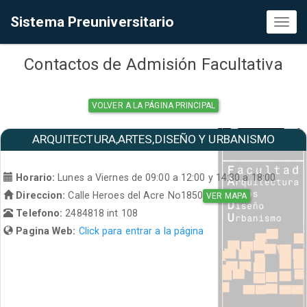
Sistema Preuniversitario
Toggl
naviga
Contactos de Admisión Facultativa
VOLVER A LA PÁGINA PRINCIPAL
ARQUITECTURA,ARTES,DISEÑO Y URBANISMO
Horario:
Lunes a Viernes de 09:00 a 12:00 y 14:30 a 18:00
Direccion:
Calle Heroes del Acre No1850
VER MAPA
Telefono:
2484818 int 108
Pagina Web:
Click para entrar a la página