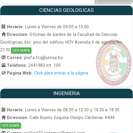
CIENCIAS GEOLOGICAS
Horario:
Lunes a Viernes de 09:00 a 15:00
Direccion:
Oficinas de kardex de la Facultad de Ciencias
Geológicas, 6to. piso del edificio HOY Avenida 6 de agosto No.
2170.
VER MAPA
Correo:
prefa.fcq@umsa.bo
Telefono:
2441983 int. 109
Pagina Web:
Click para entrar a la página
INGENIERIA
Horario:
Lunes a Viernes de 08:30 a 12:30 y 14:30 a 18:30
Direccion:
Calle Bueno Esquina Obispo Cárdenas #444
VER MAPA
Correo:
prefing22.sistemas@gmail.com