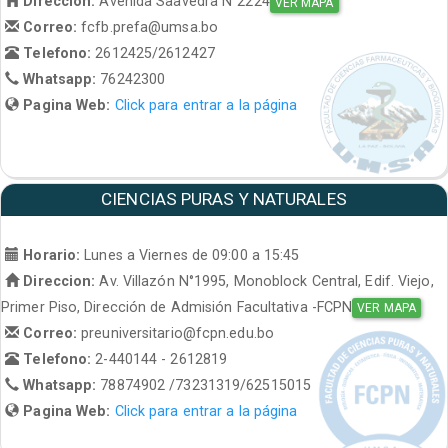
Direccion:
Avenida Saavedra N°2224
VER MAPA
Correo:
fcfb.prefa@umsa.bo
Telefono:
2612425/2612427
Whatsapp:
76242300
Pagina Web:
Click para entrar a la página
CIENCIAS PURAS Y NATURALES
Horario:
Lunes a Viernes de 09:00 a 15:45
Direccion:
Av. Villazón N°1995, Monoblock Central, Edif. Viejo,
Primer Piso, Dirección de Admisión Facultativa -FCPN
VER MAPA
Correo:
preuniversitario@fcpn.edu.bo
Telefono:
2-440144 - 2612819
Whatsapp:
78874902 /73231319/62515015
Pagina Web:
Click para entrar a la página