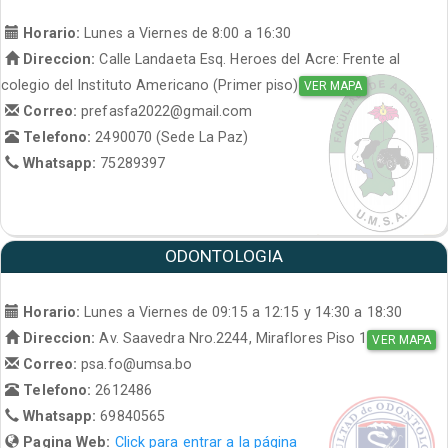
Horario:
Lunes a Viernes de 8:00 a 16:30
Direccion:
Calle Landaeta Esq. Heroes del Acre: Frente al
colegio del Instituto Americano (Primer piso)
VER MAPA
Correo:
prefasfa2022@gmail.com
Telefono:
2490070 (Sede La Paz)
Whatsapp:
75289397
ODONTOLOGIA
Horario:
Lunes a Viernes de 09:15 a 12:15 y 14:30 a 18:30
Direccion:
Av. Saavedra Nro.2244, Miraflores Piso 1
VER MAPA
Correo:
psa.fo@umsa.bo
Telefono:
2612486
Whatsapp:
69840565
Pagina Web:
Click para entrar a la página