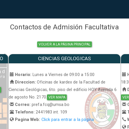
Contactos de Admisión Facultativa
VOLVER A LA PÁGINA PRINCIPAL
MO
CIENCIAS GEOLOGICAS
a
Horario:
Lunes a Viernes de 09:00 a 15:00
H
Direccion:
Oficinas de kardex de la Facultad de
18:
Ciencias Geológicas, 6to. piso del edificio HOY Avenida 6
D
de agosto No. 2170.
VER MAPA
VER
Correo:
prefa.fcq@umsa.bo
C
Telefono:
2441983 int. 109
T
Pagina Web:
Click para entrar a la página
W
P