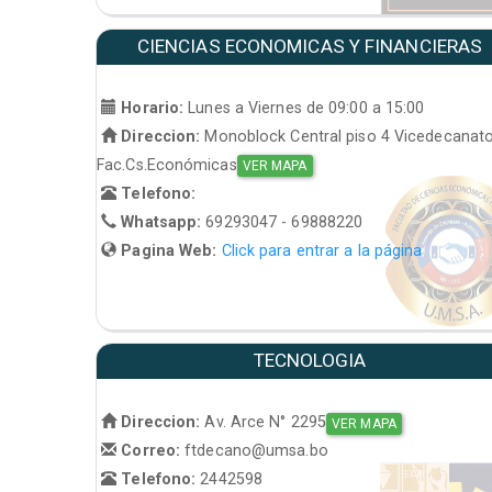
CIENCIAS ECONOMICAS Y FINANCIERAS
Horario:
Lunes a Viernes de 09:00 a 15:00
Direccion:
Monoblock Central piso 4 Vicedecanat
Fac.Cs.Económicas
VER MAPA
Telefono:
Whatsapp:
69293047 - 69888220
Pagina Web:
Click para entrar a la página
TECNOLOGIA
Direccion:
Av. Arce N° 2295
VER MAPA
Correo:
ftdecano@umsa.bo
Telefono:
2442598