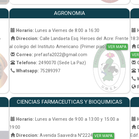
AGRONOMIA
Horario:
Lunes a Viernes de 8:00 a 16:30
H
o
Direccion:
Calle Landaeta Esq. Heroes del Acre: Frente
18:
al colegio del Instituto Americano (Primer piso)
D
VER MAPA
Correo:
prefasfa2022@gmail.com
VER
Telefono:
2490070 (Sede La Paz)
C
Whatsapp:
75289397
T
W
P
CIENCIAS FARMACEUTICAS Y BIOQUIMICAS
Horario:
Lunes a Viernes de 9:00 a 13:00 y 15:00 a
H
19:00
D
Direccion:
Avenida Saavedra N°2224
Edif
VER MAPA