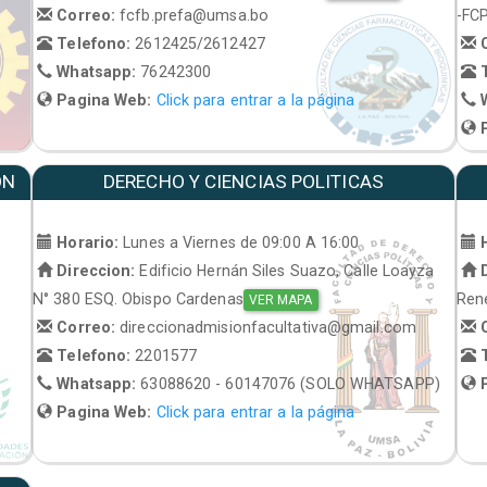
Correo:
fcfb.prefa@umsa.bo
-FC
Telefono:
2612425/2612427
C
Whatsapp:
76242300
T
Pagina Web:
Click para entrar a la página
W
P
ON
DERECHO Y CIENCIAS POLITICAS
Horario:
Lunes a Viernes de 09:00 A 16:00
H
Direccion:
Edificio Hernán Siles Suazo, Calle Loayza
D
N° 380 ESQ. Obispo Cardenas
René
VER MAPA
Correo:
direccionadmisionfacultativa@gmail.com
C
Telefono:
2201577
T
Whatsapp:
63088620 - 60147076 (SOLO WHATSAPP)
P
Pagina Web:
Click para entrar a la página