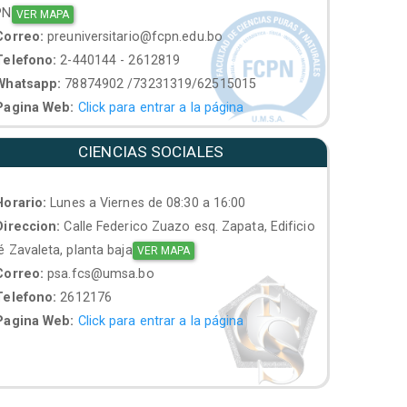
PN
VER MAPA
orreo:
preuniversitario@fcpn.edu.bo
elefono:
2-440144 - 2612819
hatsapp:
78874902 /73231319/62515015
agina Web:
Click para entrar a la página
CIENCIAS SOCIALES
orario:
Lunes a Viernes de 08:30 a 16:00
ireccion:
Calle Federico Zuazo esq. Zapata, Edificio
 Zavaleta, planta baja
VER MAPA
orreo:
psa.fcs@umsa.bo
elefono:
2612176
agina Web:
Click para entrar a la página