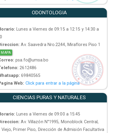
ODONTOLOGIA
orario:
Lunes a Viernes de 09:15 a 12:15 y 14:30 a
30
ireccion:
Av. Saavedra Nro.2244, Miraflores Piso 1
 MAPA
orreo:
psa.fo@umsa.bo
elefono:
2612486
hatsapp:
69840565
agina Web:
Click para entrar a la página
CIENCIAS PURAS Y NATURALES
orario:
Lunes a Viernes de 09:00 a 15:45
ireccion:
Av. Villazón N°1995, Monoblock Central,
. Viejo, Primer Piso, Dirección de Admisión Facultativa