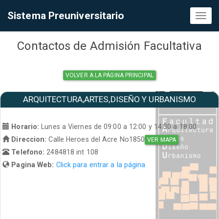
Sistema Preuniversitario
Toggl
naviga
Contactos de Admisión Facultativa
VOLVER A LA PÁGINA PRINCIPAL
ARQUITECTURA,ARTES,DISEÑO Y URBANISMO
Horario:
Lunes a Viernes de 09:00 a 12:00 y 14:30 a 18:00
Direccion:
Calle Heroes del Acre No1850
VER MAPA
Telefono:
2484818 int 108
Pagina Web:
Click para entrar a la página