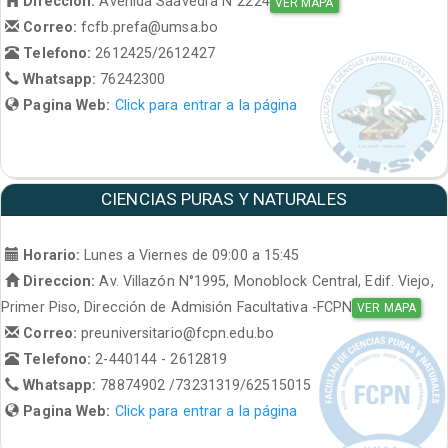
Direccion:
Avenida Saavedra N°2224
VER MAPA
Correo:
fcfb.prefa@umsa.bo
Telefono:
2612425/2612427
Whatsapp:
76242300
Pagina Web:
Click para entrar a la página
CIENCIAS PURAS Y NATURALES
Horario:
Lunes a Viernes de 09:00 a 15:45
Direccion:
Av. Villazón N°1995, Monoblock Central, Edif. Viejo,
Primer Piso, Dirección de Admisión Facultativa -FCPN
VER MAPA
Correo:
preuniversitario@fcpn.edu.bo
Telefono:
2-440144 - 2612819
Whatsapp:
78874902 /73231319/62515015
Pagina Web:
Click para entrar a la página