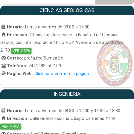
CIENCIAS GEOLOGICAS
Horario:
Lunes a Viernes de 09:00 a 15:00
Direccion:
Oficinas de kardex de la Facultad de Ciencias
Geológicas, 6to. piso del edificio HOY Avenida 6 de agosto No.
2170.
VER MAPA
Correo:
prefa.fcq@umsa.bo
Telefono:
2441983 int. 109
Pagina Web:
Click para entrar a la página
INGENIERIA
Horario:
Lunes a Viernes de 08:30 a 12:30 y 14:30 a 18:30
Direccion:
Calle Bueno Esquina Obispo Cárdenas #444
VER MAPA
Correo:
prefing22.sistemas@gmail.com