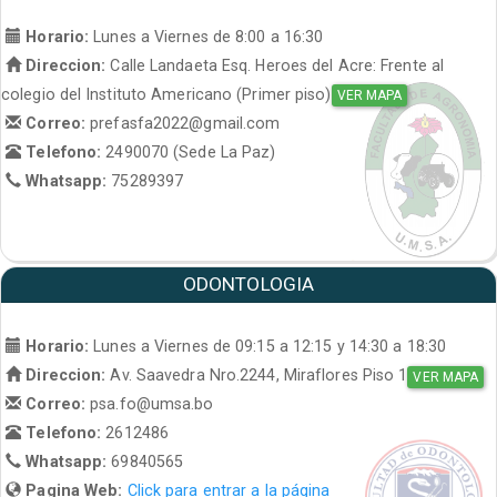
Horario:
Lunes a Viernes de 8:00 a 16:30
Direccion:
Calle Landaeta Esq. Heroes del Acre: Frente al
colegio del Instituto Americano (Primer piso)
VER MAPA
Correo:
prefasfa2022@gmail.com
Telefono:
2490070 (Sede La Paz)
Whatsapp:
75289397
ODONTOLOGIA
Horario:
Lunes a Viernes de 09:15 a 12:15 y 14:30 a 18:30
Direccion:
Av. Saavedra Nro.2244, Miraflores Piso 1
VER MAPA
Correo:
psa.fo@umsa.bo
Telefono:
2612486
Whatsapp:
69840565
Pagina Web:
Click para entrar a la página