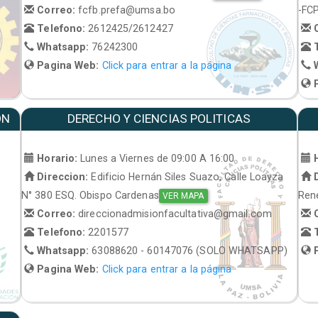
Correo:
fcfb.prefa@umsa.bo
-FC
Telefono:
2612425/2612427
C
Whatsapp:
76242300
T
Pagina Web:
Click para entrar a la página
W
P
ON
DERECHO Y CIENCIAS POLITICAS
Horario:
Lunes a Viernes de 09:00 A 16:00
H
Direccion:
Edificio Hernán Siles Suazo, Calle Loayza
D
N° 380 ESQ. Obispo Cardenas
René
VER MAPA
Correo:
direccionadmisionfacultativa@gmail.com
C
Telefono:
2201577
T
Whatsapp:
63088620 - 60147076 (SOLO WHATSAPP)
P
Pagina Web:
Click para entrar a la página