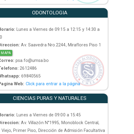
ODONTOLOGIA
orario:
Lunes a Viernes de 09:15 a 12:15 y 14:30 a
30
ireccion:
Av. Saavedra Nro.2244, Miraflores Piso 1
 MAPA
orreo:
psa.fo@umsa.bo
elefono:
2612486
hatsapp:
69840565
agina Web:
Click para entrar a la página
CIENCIAS PURAS Y NATURALES
orario:
Lunes a Viernes de 09:00 a 15:45
ireccion:
Av. Villazón N°1995, Monoblock Central,
. Viejo, Primer Piso, Dirección de Admisión Facultativa