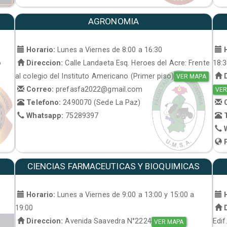
AGRONOMIA
Horario:
Lunes a Viernes de 8:00 a 16:30
H
o
Direccion:
Calle Landaeta Esq. Heroes del Acre: Frente
18:
al colegio del Instituto Americano (Primer piso)
D
VER MAPA
Correo:
prefasfa2022@gmail.com
VER
Telefono:
2490070 (Sede La Paz)
C
Whatsapp:
75289397
T
W
P
CIENCIAS FARMACEUTICAS Y BIOQUIMICAS
Horario:
Lunes a Viernes de 9:00 a 13:00 y 15:00 a
H
19:00
D
Direccion:
Avenida Saavedra N°2224
Edif
VER MAPA