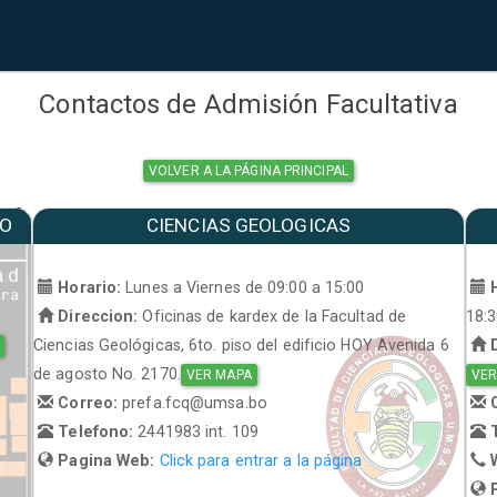
Contactos de Admisión Facultativa
VOLVER A LA PÁGINA PRINCIPAL
MO
CIENCIAS GEOLOGICAS
a
Horario:
Lunes a Viernes de 09:00 a 15:00
H
Direccion:
Oficinas de kardex de la Facultad de
18:
Ciencias Geológicas, 6to. piso del edificio HOY Avenida 6
D
de agosto No. 2170.
VER MAPA
VER
Correo:
prefa.fcq@umsa.bo
C
Telefono:
2441983 int. 109
T
Pagina Web:
Click para entrar a la página
W
P