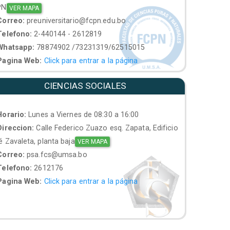
PN
VER MAPA
orreo:
preuniversitario@fcpn.edu.bo
elefono:
2-440144 - 2612819
hatsapp:
78874902 /73231319/62515015
agina Web:
Click para entrar a la página
CIENCIAS SOCIALES
orario:
Lunes a Viernes de 08:30 a 16:00
ireccion:
Calle Federico Zuazo esq. Zapata, Edificio
 Zavaleta, planta baja
VER MAPA
orreo:
psa.fcs@umsa.bo
elefono:
2612176
agina Web:
Click para entrar a la página