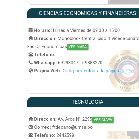
CIENCIAS ECONOMICAS Y FINANCIERAS
Horario:
Lunes a Viernes de 09:00 a 15:00
Direccion:
Monoblock Central piso 4 Vicedecanat
Fac.Cs.Económicas
VER MAPA
Telefono:
Whatsapp:
69293047 - 69888220
Pagina Web:
Click para entrar a la página
TECNOLOGIA
Direccion:
Av. Arce N° 2295
VER MAPA
Correo:
ftdecano@umsa.bo
Telefono:
2442598