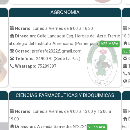
AGRONOMIA
Horario:
Lunes a Viernes de 8:00 a 16:30
H
o
Direccion:
Calle Landaeta Esq. Heroes del Acre: Frente
18:
al colegio del Instituto Americano (Primer piso)
D
VER MAPA
Correo:
prefasfa2022@gmail.com
VER
Telefono:
2490070 (Sede La Paz)
C
Whatsapp:
75289397
T
W
P
CIENCIAS FARMACEUTICAS Y BIOQUIMICAS
Horario:
Lunes a Viernes de 9:00 a 13:00 y 15:00 a
H
19:00
D
Direccion:
Avenida Saavedra N°2224
Edif
VER MAPA