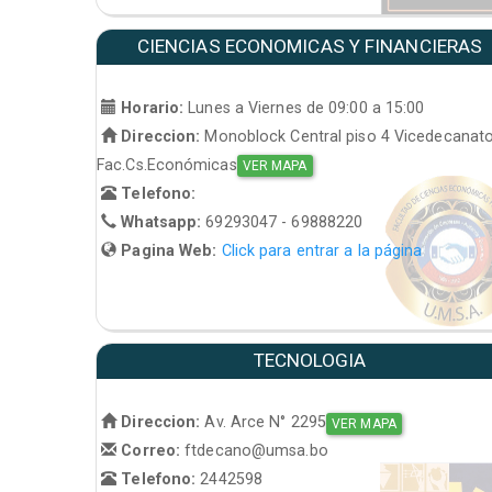
CIENCIAS ECONOMICAS Y FINANCIERAS
Horario:
Lunes a Viernes de 09:00 a 15:00
Direccion:
Monoblock Central piso 4 Vicedecanat
Fac.Cs.Económicas
VER MAPA
Telefono:
Whatsapp:
69293047 - 69888220
Pagina Web:
Click para entrar a la página
TECNOLOGIA
Direccion:
Av. Arce N° 2295
VER MAPA
Correo:
ftdecano@umsa.bo
Telefono:
2442598