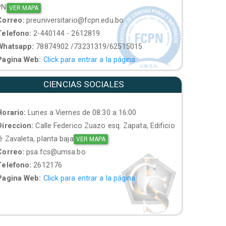
PN
VER MAPA
orreo:
preuniversitario@fcpn.edu.bo
elefono:
2-440144 - 2612819
hatsapp:
78874902 /73231319/62515015
agina Web:
Click para entrar a la página
CIENCIAS SOCIALES
orario:
Lunes a Viernes de 08:30 a 16:00
ireccion:
Calle Federico Zuazo esq. Zapata, Edificio
 Zavaleta, planta baja
VER MAPA
orreo:
psa.fcs@umsa.bo
elefono:
2612176
agina Web:
Click para entrar a la página