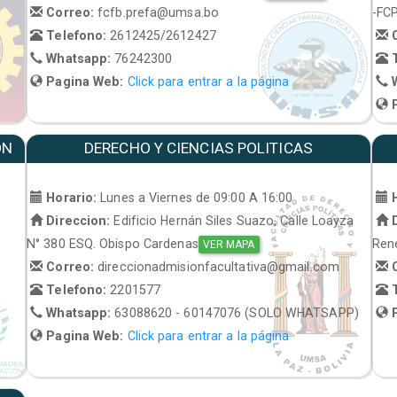
Correo:
fcfb.prefa@umsa.bo
-FC
Telefono:
2612425/2612427
C
Whatsapp:
76242300
T
Pagina Web:
Click para entrar a la página
W
P
ON
DERECHO Y CIENCIAS POLITICAS
Horario:
Lunes a Viernes de 09:00 A 16:00
H
Direccion:
Edificio Hernán Siles Suazo, Calle Loayza
D
N° 380 ESQ. Obispo Cardenas
René
VER MAPA
Correo:
direccionadmisionfacultativa@gmail.com
C
Telefono:
2201577
T
Whatsapp:
63088620 - 60147076 (SOLO WHATSAPP)
P
Pagina Web:
Click para entrar a la página