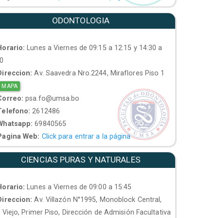
ODONTOLOGIA
orario:
Lunes a Viernes de 09:15 a 12:15 y 14:30 a
30
ireccion:
Av. Saavedra Nro.2244, Miraflores Piso 1
 MAPA
orreo:
psa.fo@umsa.bo
elefono:
2612486
hatsapp:
69840565
agina Web:
Click para entrar a la página
CIENCIAS PURAS Y NATURALES
orario:
Lunes a Viernes de 09:00 a 15:45
ireccion:
Av. Villazón N°1995, Monoblock Central,
. Viejo, Primer Piso, Dirección de Admisión Facultativa