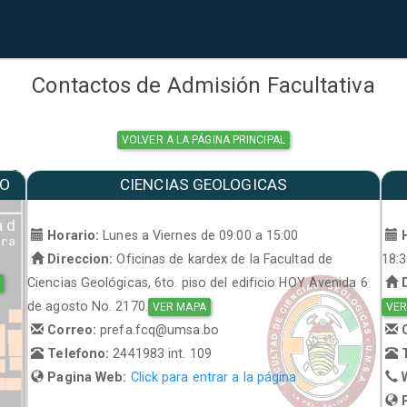
Contactos de Admisión Facultativa
VOLVER A LA PÁGINA PRINCIPAL
MO
CIENCIAS GEOLOGICAS
a
Horario:
Lunes a Viernes de 09:00 a 15:00
H
Direccion:
Oficinas de kardex de la Facultad de
18:
Ciencias Geológicas, 6to. piso del edificio HOY Avenida 6
D
de agosto No. 2170.
VER MAPA
VER
Correo:
prefa.fcq@umsa.bo
C
Telefono:
2441983 int. 109
T
Pagina Web:
Click para entrar a la página
W
P