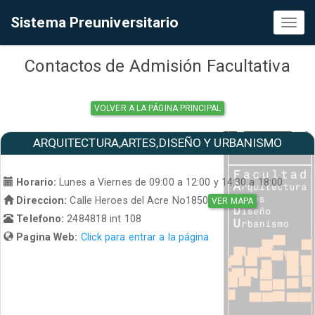
Sistema Preuniversitario
Toggl
naviga
Contactos de Admisión Facultativa
VOLVER A LA PÁGINA PRINCIPAL
ARQUITECTURA,ARTES,DISEÑO Y URBANISMO
Horario:
Lunes a Viernes de 09:00 a 12:00 y 14:30 a 18:00
Direccion:
Calle Heroes del Acre No1850
VER MAPA
Telefono:
2484818 int 108
Pagina Web:
Click para entrar a la página