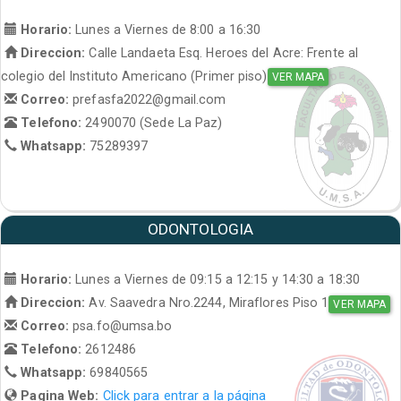
Horario:
Lunes a Viernes de 8:00 a 16:30
Direccion:
Calle Landaeta Esq. Heroes del Acre: Frente al
colegio del Instituto Americano (Primer piso)
VER MAPA
Correo:
prefasfa2022@gmail.com
Telefono:
2490070 (Sede La Paz)
Whatsapp:
75289397
ODONTOLOGIA
Horario:
Lunes a Viernes de 09:15 a 12:15 y 14:30 a 18:30
Direccion:
Av. Saavedra Nro.2244, Miraflores Piso 1
VER MAPA
Correo:
psa.fo@umsa.bo
Telefono:
2612486
Whatsapp:
69840565
Pagina Web:
Click para entrar a la página