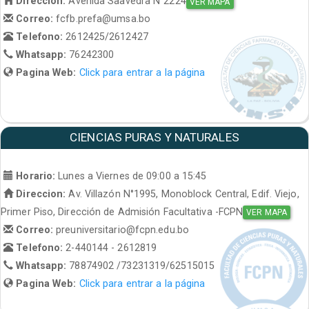
Direccion:
Avenida Saavedra N°2224
VER MAPA
Correo:
fcfb.prefa@umsa.bo
Telefono:
2612425/2612427
Whatsapp:
76242300
Pagina Web:
Click para entrar a la página
CIENCIAS PURAS Y NATURALES
Horario:
Lunes a Viernes de 09:00 a 15:45
Direccion:
Av. Villazón N°1995, Monoblock Central, Edif. Viejo,
Primer Piso, Dirección de Admisión Facultativa -FCPN
VER MAPA
Correo:
preuniversitario@fcpn.edu.bo
Telefono:
2-440144 - 2612819
Whatsapp:
78874902 /73231319/62515015
Pagina Web:
Click para entrar a la página