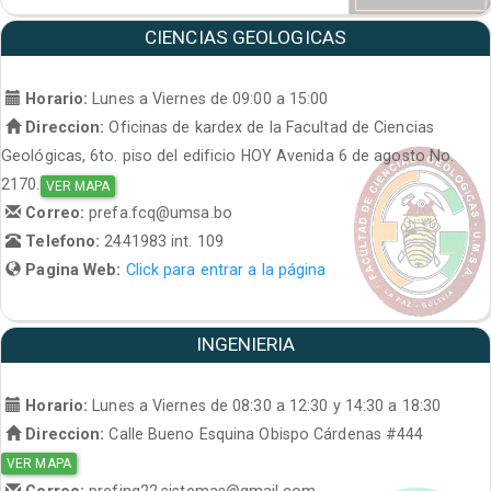
CIENCIAS GEOLOGICAS
Horario:
Lunes a Viernes de 09:00 a 15:00
Direccion:
Oficinas de kardex de la Facultad de Ciencias
Geológicas, 6to. piso del edificio HOY Avenida 6 de agosto No.
2170.
VER MAPA
Correo:
prefa.fcq@umsa.bo
Telefono:
2441983 int. 109
Pagina Web:
Click para entrar a la página
INGENIERIA
Horario:
Lunes a Viernes de 08:30 a 12:30 y 14:30 a 18:30
Direccion:
Calle Bueno Esquina Obispo Cárdenas #444
VER MAPA
Correo:
prefing22.sistemas@gmail.com