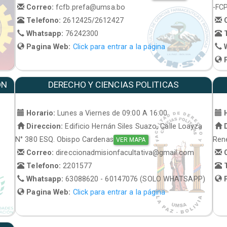
Correo:
fcfb.prefa@umsa.bo
-FC
Telefono:
2612425/2612427
C
Whatsapp:
76242300
T
Pagina Web:
Click para entrar a la página
W
P
ON
DERECHO Y CIENCIAS POLITICAS
Horario:
Lunes a Viernes de 09:00 A 16:00
H
Direccion:
Edificio Hernán Siles Suazo, Calle Loayza
D
N° 380 ESQ. Obispo Cardenas
René
VER MAPA
Correo:
direccionadmisionfacultativa@gmail.com
C
Telefono:
2201577
T
Whatsapp:
63088620 - 60147076 (SOLO WHATSAPP)
P
Pagina Web:
Click para entrar a la página