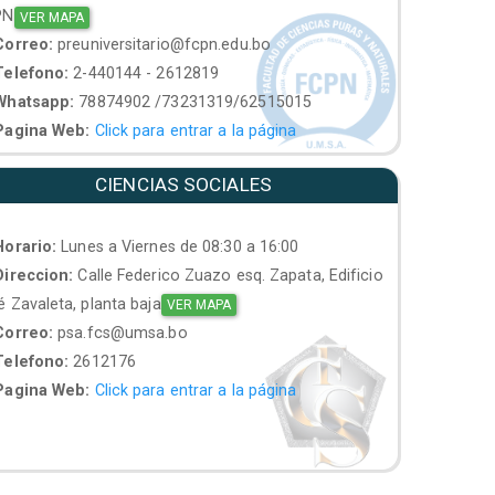
PN
VER MAPA
orreo:
preuniversitario@fcpn.edu.bo
elefono:
2-440144 - 2612819
hatsapp:
78874902 /73231319/62515015
agina Web:
Click para entrar a la página
CIENCIAS SOCIALES
orario:
Lunes a Viernes de 08:30 a 16:00
ireccion:
Calle Federico Zuazo esq. Zapata, Edificio
 Zavaleta, planta baja
VER MAPA
orreo:
psa.fcs@umsa.bo
elefono:
2612176
agina Web:
Click para entrar a la página