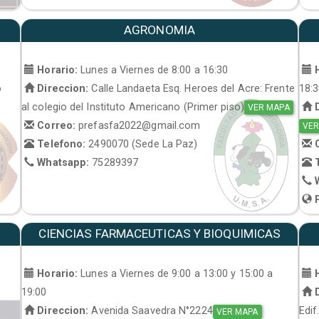
AGRONOMIA
Horario:
Lunes a Viernes de 8:00 a 16:30
H
o
Direccion:
Calle Landaeta Esq. Heroes del Acre: Frente
18:
al colegio del Instituto Americano (Primer piso)
D
VER MAPA
Correo:
prefasfa2022@gmail.com
VER
Telefono:
2490070 (Sede La Paz)
C
Whatsapp:
75289397
T
W
P
CIENCIAS FARMACEUTICAS Y BIOQUIMICAS
Horario:
Lunes a Viernes de 9:00 a 13:00 y 15:00 a
H
19:00
D
Direccion:
Avenida Saavedra N°2224
Edif
VER MAPA