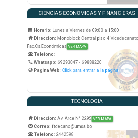
CIENCIAS ECONOMICAS Y FINANCIERAS
Horario:
Lunes a Viernes de 09:00 a 15:00
Direccion:
Monoblock Central piso 4 Vicedecanat
Fac.Cs.Económicas
VER MAPA
Telefono:
Whatsapp:
69293047 - 69888220
Pagina Web:
Click para entrar a la página
TECNOLOGIA
Direccion:
Av. Arce N° 2295
VER MAPA
Correo:
ftdecano@umsa.bo
Telefono:
2442598