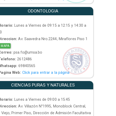
ODONTOLOGIA
orario:
Lunes a Viernes de 09:15 a 12:15 y 14:30 a
30
ireccion:
Av. Saavedra Nro.2244, Miraflores Piso 1
 MAPA
orreo:
psa.fo@umsa.bo
elefono:
2612486
hatsapp:
69840565
agina Web:
Click para entrar a la página
CIENCIAS PURAS Y NATURALES
orario:
Lunes a Viernes de 09:00 a 15:45
ireccion:
Av. Villazón N°1995, Monoblock Central,
. Viejo, Primer Piso, Dirección de Admisión Facultativa