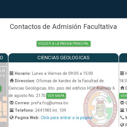
Contactos de Admisión Facultativa
VOLVER A LA PÁGINA PRINCIPAL
MO
CIENCIAS GEOLOGICAS
a
Horario:
Lunes a Viernes de 09:00 a 15:00
H
Direccion:
Oficinas de kardex de la Facultad de
18:
Ciencias Geológicas, 6to. piso del edificio HOY Avenida 6
D
de agosto No. 2170.
VER MAPA
VER
Correo:
prefa.fcq@umsa.bo
C
Telefono:
2441983 int. 109
T
Pagina Web:
Click para entrar a la página
W
P