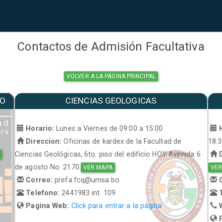
Contactos de Admisión Facultativa
VOLVER A LA PÁGINA PRINCIPAL
MO
CIENCIAS GEOLOGICAS
a
Horario:
Lunes a Viernes de 09:00 a 15:00
H
Direccion:
Oficinas de kardex de la Facultad de
18:
Ciencias Geológicas, 6to. piso del edificio HOY Avenida 6
D
de agosto No. 2170.
VER MAPA
VER
Correo:
prefa.fcq@umsa.bo
C
Telefono:
2441983 int. 109
T
Pagina Web:
Click para entrar a la página
W
P