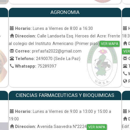
AGRONOMIA
Horario:
Lunes a Viernes de 8:00 a 16:30
H
o
Direccion:
Calle Landaeta Esq. Heroes del Acre: Frente
18:
al colegio del Instituto Americano (Primer piso)
D
VER MAPA
Correo:
prefasfa2022@gmail.com
VER
Telefono:
2490070 (Sede La Paz)
C
Whatsapp:
75289397
T
W
P
CIENCIAS FARMACEUTICAS Y BIOQUIMICAS
Horario:
Lunes a Viernes de 9:00 a 13:00 y 15:00 a
H
19:00
D
Direccion:
Avenida Saavedra N°2224
Edif
VER MAPA