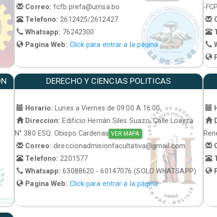
Correo:
fcfb.prefa@umsa.bo
-FC
Telefono:
2612425/2612427
C
Whatsapp:
76242300
T
Pagina Web:
Click para entrar a la página
W
P
ON
DERECHO Y CIENCIAS POLITICAS
Horario:
Lunes a Viernes de 09:00 A 16:00
H
Direccion:
Edificio Hernán Siles Suazo, Calle Loayza
D
N° 380 ESQ. Obispo Cardenas
René
VER MAPA
Correo:
direccionadmisionfacultativa@gmail.com
C
Telefono:
2201577
T
Whatsapp:
63088620 - 60147076 (SOLO WHATSAPP)
P
Pagina Web:
Click para entrar a la página