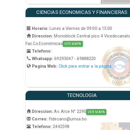
CIENCIAS ECONOMICAS Y FINANCIERAS
Horario:
Lunes a Viernes de 09:00 a 15:00
Direccion:
Monoblock Central piso 4 Vicedecanat
Fac.Cs.Económicas
VER MAPA
Telefono:
Whatsapp:
69293047 - 69888220
Pagina Web:
Click para entrar a la página
TECNOLOGIA
Direccion:
Av. Arce N° 2295
VER MAPA
Correo:
ftdecano@umsa.bo
Telefono:
2442598