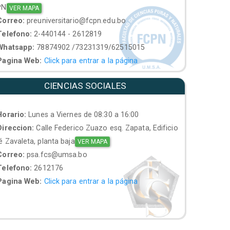
PN
VER MAPA
orreo:
preuniversitario@fcpn.edu.bo
elefono:
2-440144 - 2612819
hatsapp:
78874902 /73231319/62515015
agina Web:
Click para entrar a la página
CIENCIAS SOCIALES
orario:
Lunes a Viernes de 08:30 a 16:00
ireccion:
Calle Federico Zuazo esq. Zapata, Edificio
 Zavaleta, planta baja
VER MAPA
orreo:
psa.fcs@umsa.bo
elefono:
2612176
agina Web:
Click para entrar a la página