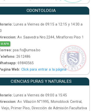
ODONTOLOGIA
orario:
Lunes a Viernes de 09:15 a 12:15 y 14:30 a
30
ireccion:
Av. Saavedra Nro.2244, Miraflores Piso 1
 MAPA
orreo:
psa.fo@umsa.bo
elefono:
2612486
hatsapp:
69840565
agina Web:
Click para entrar a la página
CIENCIAS PURAS Y NATURALES
orario:
Lunes a Viernes de 09:00 a 15:45
ireccion:
Av. Villazón N°1995, Monoblock Central,
. Viejo, Primer Piso, Dirección de Admisión Facultativa