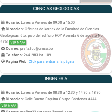
CIENCIAS GEOLOGICAS
Horario:
Lunes a Viernes de 09:00 a 15:00
Direccion:
Oficinas de kardex de la Facultad de Ciencias
Geológicas, 6to. piso del edificio HOY Avenida 6 de agosto No.
2170.
VER MAPA
Correo:
prefa.fcq@umsa.bo
Telefono:
2441983 int. 109
Pagina Web:
Click para entrar a la página
INGENIERIA
Horario:
Lunes a Viernes de 08:30 a 12:30 y 14:30 a 18:30
Direccion:
Calle Bueno Esquina Obispo Cárdenas #444
VER MAPA
Correo:
prefing22.sistemas@gmail.com