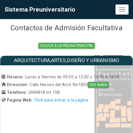
Sistema Preuniversitario
Toggl
naviga
Contactos de Admisión Facultativa
VOLVER A LA PÁGINA PRINCIPAL
ARQUITECTURA,ARTES,DISEÑO Y URBANISMO
Horario:
Lunes a Viernes de 09:00 a 12:00 y 14:30 a 18:00
Direccion:
Calle Heroes del Acre No1850
VER MAPA
Telefono:
2484818 int 108
Pagina Web:
Click para entrar a la página