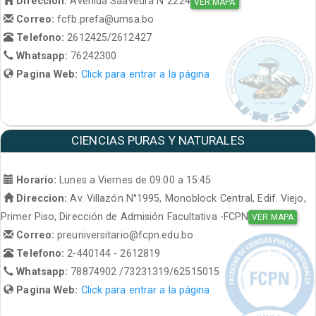
Direccion:
Avenida Saavedra N°2224
VER MAPA
Correo:
fcfb.prefa@umsa.bo
Telefono:
2612425/2612427
Whatsapp:
76242300
Pagina Web:
Click para entrar a la página
CIENCIAS PURAS Y NATURALES
Horario:
Lunes a Viernes de 09:00 a 15:45
Direccion:
Av. Villazón N°1995, Monoblock Central, Edif. Viejo,
Primer Piso, Dirección de Admisión Facultativa -FCPN
VER MAPA
Correo:
preuniversitario@fcpn.edu.bo
Telefono:
2-440144 - 2612819
Whatsapp:
78874902 /73231319/62515015
Pagina Web:
Click para entrar a la página