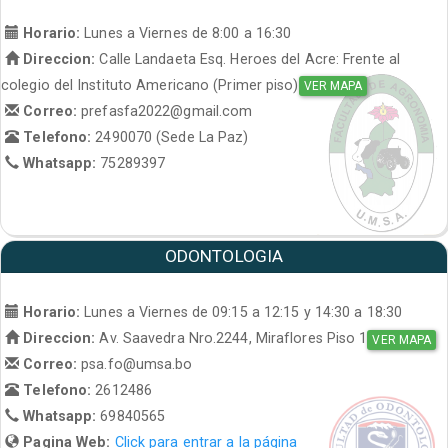
Horario:
Lunes a Viernes de 8:00 a 16:30
Direccion:
Calle Landaeta Esq. Heroes del Acre: Frente al
colegio del Instituto Americano (Primer piso)
VER MAPA
Correo:
prefasfa2022@gmail.com
Telefono:
2490070 (Sede La Paz)
Whatsapp:
75289397
ODONTOLOGIA
Horario:
Lunes a Viernes de 09:15 a 12:15 y 14:30 a 18:30
Direccion:
Av. Saavedra Nro.2244, Miraflores Piso 1
VER MAPA
Correo:
psa.fo@umsa.bo
Telefono:
2612486
Whatsapp:
69840565
Pagina Web:
Click para entrar a la página