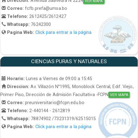
Direccion:
Avenida Saavedra N°2224
VER MAPA
Correo:
fcfb.prefa@umsa.bo
Telefono:
2612425/2612427
Whatsapp:
76242300
Pagina Web:
Click para entrar a la página
CIENCIAS PURAS Y NATURALES
Horario:
Lunes a Viernes de 09:00 a 15:45
Direccion:
Av. Villazón N°1995, Monoblock Central, Edif. Viejo,
Primer Piso, Dirección de Admisión Facultativa -FCPN
VER MAPA
Correo:
preuniversitario@fcpn.edu.bo
Telefono:
2-440144 - 2612819
Whatsapp:
78874902 /73231319/62515015
Pagina Web:
Click para entrar a la página