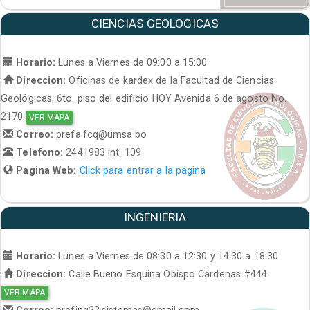
CIENCIAS GEOLOGICAS
Horario:
Lunes a Viernes de 09:00 a 15:00
Direccion:
Oficinas de kardex de la Facultad de Ciencias
Geológicas, 6to. piso del edificio HOY Avenida 6 de agosto No.
2170.
VER MAPA
Correo:
prefa.fcq@umsa.bo
Telefono:
2441983 int. 109
Pagina Web:
Click para entrar a la página
INGENIERIA
Horario:
Lunes a Viernes de 08:30 a 12:30 y 14:30 a 18:30
Direccion:
Calle Bueno Esquina Obispo Cárdenas #444
VER MAPA
Correo:
prefing22.sistemas@gmail.com