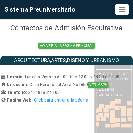
Sistema Preuniversitario
Toggl
naviga
Contactos de Admisión Facultativa
VOLVER A LA PÁGINA PRINCIPAL
ARQUITECTURA,ARTES,DISEÑO Y URBANISMO
Horario:
Lunes a Viernes de 09:00 a 12:00 y 14:30 a 18:00
Direccion:
Calle Heroes del Acre No1850
VER MAPA
Telefono:
2484818 int 108
Pagina Web:
Click para entrar a la página