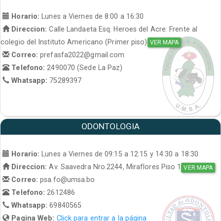
Horario:
Lunes a Viernes de 8:00 a 16:30
Direccion:
Calle Landaeta Esq. Heroes del Acre: Frente al
colegio del Instituto Americano (Primer piso)
VER MAPA
Correo:
prefasfa2022@gmail.com
Telefono:
2490070 (Sede La Paz)
Whatsapp:
75289397
ODONTOLOGIA
Horario:
Lunes a Viernes de 09:15 a 12:15 y 14:30 a 18:30
Direccion:
Av. Saavedra Nro.2244, Miraflores Piso 1
VER MAPA
Correo:
psa.fo@umsa.bo
Telefono:
2612486
Whatsapp:
69840565
Pagina Web:
Click para entrar a la página