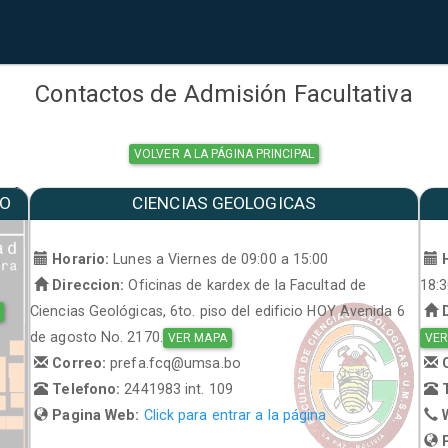
Contactos de Admisión Facultativa
VOLVER A LA PÁGINA PRINCIPAL
MO
CIENCIAS GEOLOGICAS
a
Horario:
Lunes a Viernes de 09:00 a 15:00
H
Direccion:
Oficinas de kardex de la Facultad de
18:
Ciencias Geológicas, 6to. piso del edificio HOY Avenida 6
D
de agosto No. 2170.
VER MAPA
VER
Correo:
prefa.fcq@umsa.bo
C
Telefono:
2441983 int. 109
T
Pagina Web:
Click para entrar a la página
W
P