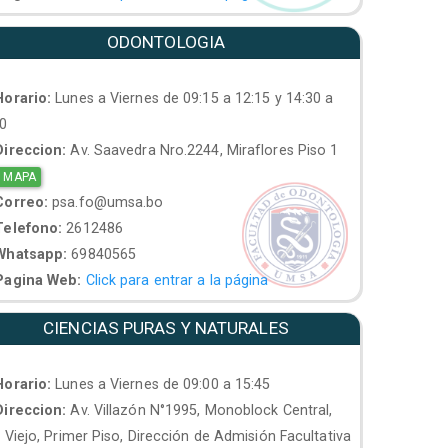
ODONTOLOGIA
orario:
Lunes a Viernes de 09:15 a 12:15 y 14:30 a
30
ireccion:
Av. Saavedra Nro.2244, Miraflores Piso 1
 MAPA
orreo:
psa.fo@umsa.bo
elefono:
2612486
hatsapp:
69840565
agina Web:
Click para entrar a la página
CIENCIAS PURAS Y NATURALES
orario:
Lunes a Viernes de 09:00 a 15:45
ireccion:
Av. Villazón N°1995, Monoblock Central,
. Viejo, Primer Piso, Dirección de Admisión Facultativa