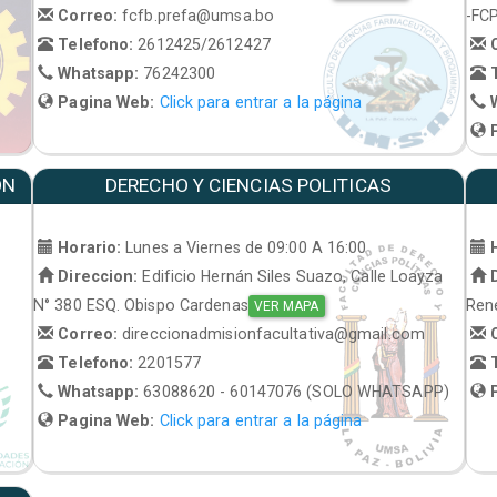
Correo:
fcfb.prefa@umsa.bo
-FC
Telefono:
2612425/2612427
C
Whatsapp:
76242300
T
Pagina Web:
Click para entrar a la página
W
P
ON
DERECHO Y CIENCIAS POLITICAS
Horario:
Lunes a Viernes de 09:00 A 16:00
H
Direccion:
Edificio Hernán Siles Suazo, Calle Loayza
D
N° 380 ESQ. Obispo Cardenas
René
VER MAPA
Correo:
direccionadmisionfacultativa@gmail.com
C
Telefono:
2201577
T
Whatsapp:
63088620 - 60147076 (SOLO WHATSAPP)
P
Pagina Web:
Click para entrar a la página