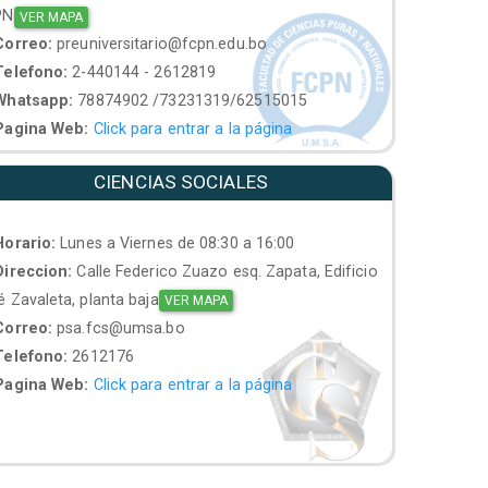
PN
VER MAPA
orreo:
preuniversitario@fcpn.edu.bo
elefono:
2-440144 - 2612819
hatsapp:
78874902 /73231319/62515015
agina Web:
Click para entrar a la página
CIENCIAS SOCIALES
orario:
Lunes a Viernes de 08:30 a 16:00
ireccion:
Calle Federico Zuazo esq. Zapata, Edificio
 Zavaleta, planta baja
VER MAPA
orreo:
psa.fcs@umsa.bo
elefono:
2612176
agina Web:
Click para entrar a la página