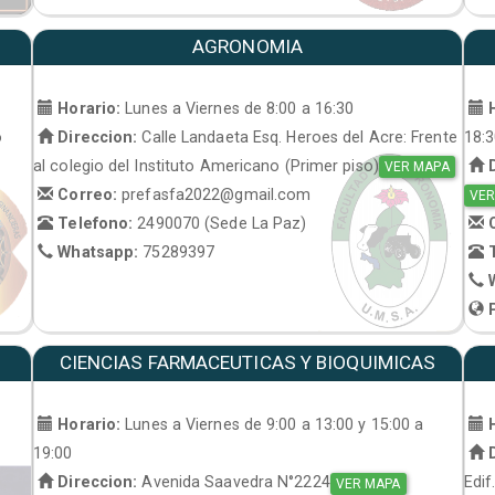
AGRONOMIA
Horario:
Lunes a Viernes de 8:00 a 16:30
H
o
Direccion:
Calle Landaeta Esq. Heroes del Acre: Frente
18:
al colegio del Instituto Americano (Primer piso)
D
VER MAPA
Correo:
prefasfa2022@gmail.com
VER
Telefono:
2490070 (Sede La Paz)
C
Whatsapp:
75289397
T
W
P
CIENCIAS FARMACEUTICAS Y BIOQUIMICAS
Horario:
Lunes a Viernes de 9:00 a 13:00 y 15:00 a
H
19:00
D
Direccion:
Avenida Saavedra N°2224
Edif
VER MAPA