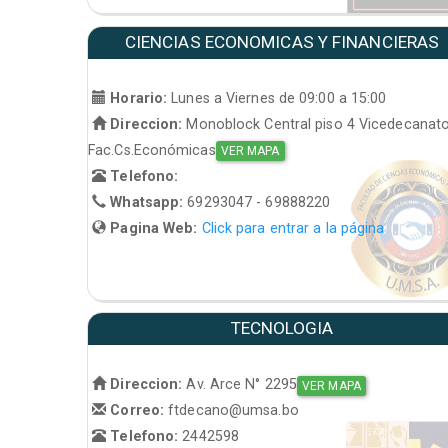
CIENCIAS ECONOMICAS Y FINANCIERAS
Horario:
Lunes a Viernes de 09:00 a 15:00
Direccion:
Monoblock Central piso 4 Vicedecanat
Fac.Cs.Económicas
VER MAPA
Telefono:
Whatsapp:
69293047 - 69888220
Pagina Web:
Click para entrar a la página
TECNOLOGIA
Direccion:
Av. Arce N° 2295
VER MAPA
Correo:
ftdecano@umsa.bo
Telefono:
2442598